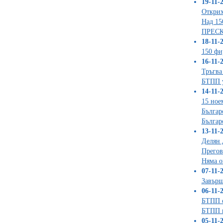
19-11-2
Открих
Над 15
ПРЕСКО
18-11-2
150 фи
16-11-2
Тръгва
БТПП у
14-11-2
15 ное
Българ
Българ
13-11-2
Делян 
Прегов
Няма о
07-11-2
Завърш
06-11-2
БТПП о
БТПП п
05-11-2