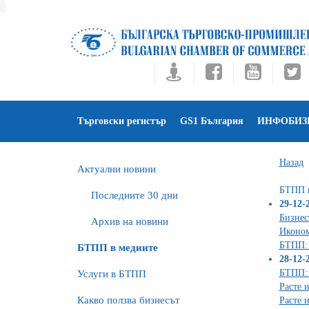
Търговски регистър
GS1 България
ИНФОБИЗ
Назад
Актуални новини
БTПП в
Последните 30 дни
29-12-2
Бизнес
Архив на новини
Иконом
БТПП: 
БTПП в медиите
28-12-2
БТПП: 
Услуги в БТПП
Расте 
Какво ползва бизнесът
Расте 