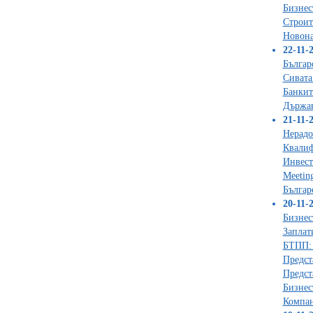
Бизнес
Строит
Новона
22-11-2
Българ
Сивата
Банкит
Държав
21-11-2
Нерадо
Квалиф
Инвест
Meeting
Българ
20-11-2
Бизнес
Заплат
БТПП: 
Предст
Предст
Бизнес
Компан