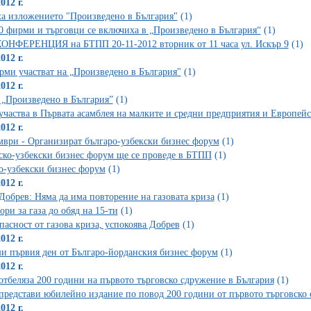
012 г.
а изложението "Произведено в България"
(1)
0 фирми и търговци се включиха в „Произведено в България“
(1)
НФЕРЕНЦИЯ на БТПП 20-11-2012 вторник от 11 часа ул. Искър 9
(1)
012 г.
рми участват на „Произведено в България"
(1)
012 г.
 „Произведено в България”
(1)
частва в Първата асамблея на малките и средни предприятия и Европейс
012 г.
мври - Организират българо-узбекски бизнес форум
(1)
ско-узбекски бизнес форум ще се проведе в БТПП
(1)
о-узбекски бизнес форум
(1)
012 г.
Добрев: Няма да има повторение на газовата криза
(1)
ори за газа до обяд на 15-ти
(1)
пасност от газова криза, успокоява Добрев
(1)
012 г.
и първия ден от Българо-йорданския бизнес форум
(1)
012 г.
тбеляза 200 години на първото търговско сдружение в България
(1)
редстави юбилейно издание по повод 200 години от първото търговско 
012 г.