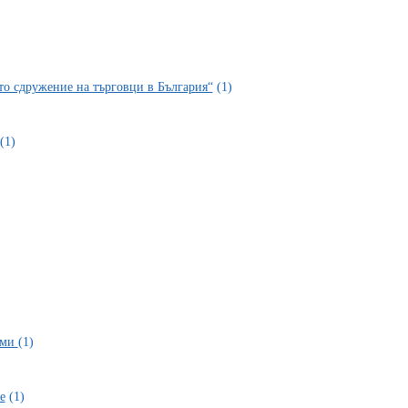
то сдружение на търговци в България“
(1)
(1)
рми
(1)
е
(1)