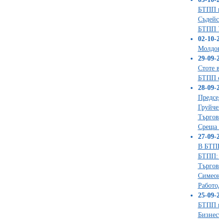
БТПП щ
Съдейс
БТПП 
02-10-2
Молдов
29-09-2
Стоте 
БТПП с
28-09-2
Предсе
Груйче
Търгов
Среща 
27-09-2
В БТПП
БТПП: 
Търгов
Симеон
Работо
25-09-2
БТПП п
Бизнес