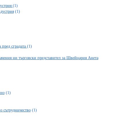
дустрия
(1)
ндустрия
(1)
 пред сградата
(1)
начения ни търговски представител за Швейцария Анета
лно
(1)
но сътрудничество
(1)