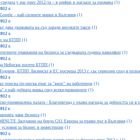
-средата у нас през 2012-та – в цифри и нагласи за промяна
(1)
012 г.
Google – най-силните марки в България
(1)
012 г.
ът дава държавата на съд заради високите такси
(1)
012 г.
рс на БТПП
(1)
012 г.
телните очаквания на бизнеса за следващата година намаляват
(1)
012 г.
да Нейнски посети БТПП
(1)
Тодоров, БТПП: Бизнесът в ЕС посреща 2013 г. със сериозен спад в пол
012 г.
ът поиска по-нисък праг за "внос" на работници
(1)
са” е най-добрата марка сред всекидневниците
(1)
012 г.
ско-промишлена палата - Благоевград с първа награда за дейността си в
012 г.
ацията дави бизнеса
(1)
INUTE Заседание на борда GS1 Европа за първи път в България
(1)
 условия за бизнес и инвестиции
(1)
012 г.
 администрация е проблем номер едно за бизнеса през 2012 г.
(1)