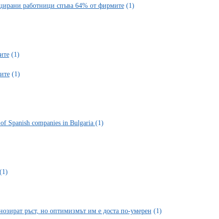
ицирани работници спъва 64% от фирмите
(1)
ите
(1)
ите
(1)
on of Spanish companies in Bulgaria
(1)
(1)
нозират ръст, но оптимизмът им е доста по-умерен
(1)