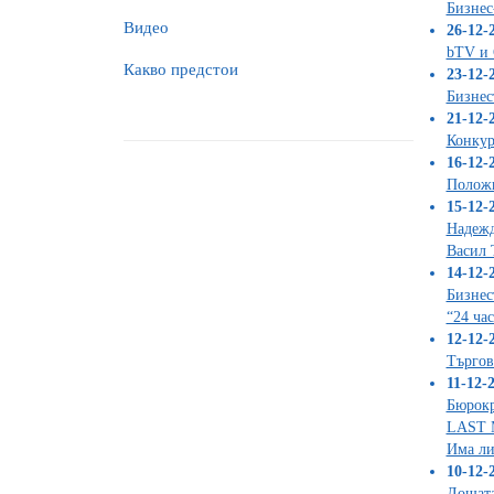
Бизнес
Видео
26-12-2
bTV и 
Какво предстои
23-12-2
Бизнес
21-12-2
Конку
16-12-2
Положи
15-12-2
Надеж
Васил 
14-12-2
Бизнес
“24 ча
12-12-2
Търгов
11-12-2
Бюрокр
LAST M
Има ли
10-12-2
Лошата