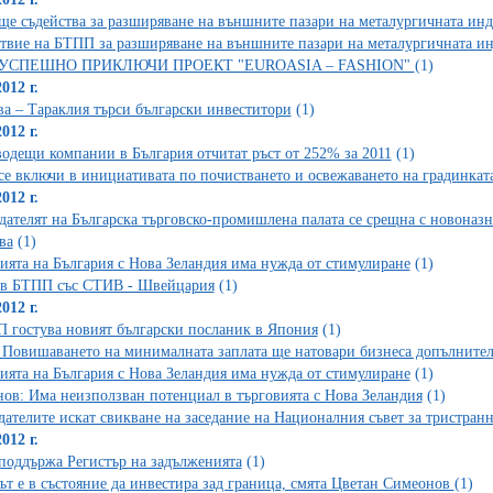
е съдейства за разширяване на външните пазари на металургичната ин
твие на БТПП за разширяване на външните пазари на металургичната и
УСПЕШНО ПРИКЛЮЧИ ПРОЕКТ "EUROASIA – FASHION"
(1)
012 г.
а – Тараклия търси български инвеститори
(1)
012 г.
водещи компании в България отчитат ръст от 252% за 2011
(1)
е включи в инициативата по почистването и освежаването на градинката
012 г.
дателят на Българска търговско-промишлена палата се срещна с новоназ
ва
(1)
ията на България с Нова Зеландия има нужда от стимулиране
(1)
в БТПП със СТИВ - Швейцария
(1)
012 г.
 гостува новият български посланик в Япония
(1)
Повишаването на минималната заплата ще натовари бизнеса допълните
ията на България с Нова Зеландия има нужда от стимулиране
(1)
ов: Има неизползван потенциал в търговията с Нова Зеландия
(1)
дателите искат свикване на заседание на Националния съвет за тристран
012 г.
оддържа Регистър на задълженията
(1)
ът е в състояние да инвестира зад граница, смята Цветан Симеонов
(1)