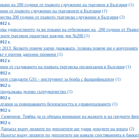
зване на 200 години от първото сдружение на търговци в България
(1)
дини от първото сдружение на търговците в България
(1)
ества 200 години от първото търговско сдружение в България
(2)
012 г.
ма удоволствието да ви покани на отбелязване на „200 години от Първо
ските търговци празнуват рожден ден №200
(1)
012 г.
 2013: Колкото повече харчи държавата, толкова повече ще е корупцията
ът е против данъчни промени
(1)
012 г.
дини от създаването на първата търговска организация в България
(1)
012 г.
ните стандарти GS1 - инструмент за борба с фалшификатите
(1)
012 г.
родължава делово сътрудничество
(1)
012 г.
лгария за повишаването безопасността в здравеопазването
(1)
012 г.
 Симеонов: Трябва да се обръща внимание на малките и на средните фи
012 г.
Данъкът върху лихвите по депозитите ще удари доходите на хората
(2)
Налогът върху лихвите по депозитите ще намали спестяванията в банкит