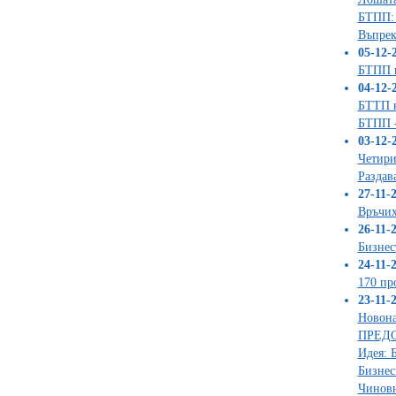
БТПП: 
Въпрек
05-12-2
БТПП в
04-12-2
БТТП н
БТПП -
03-12-2
Четири
Раздав
27-11-2
Връчих
26-11-2
Бизнес
24-11-2
170 пр
23-11-2
Новона
ПРЕДСТ
Идея: 
Бизнес
Чиновн