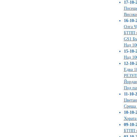
17-10-2
Посеще
Високи
16-10-2
Олга Ч
БТПП п
GS1 Бъ
Над 10
15-10-2
Над 10
12-10-2
Едва 1
РЕЗУЛТ
Йордан
Под па
11-10-2
Цветан
Среща 
10-10-2
Хората
09-10-2
БТПП п
03-10-2