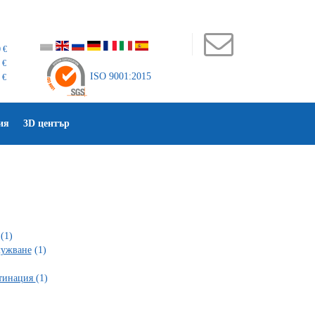
 €
 €
ISO 9001:2015
 €
ия
3D център
(1)
лужване
(1)
стинация
(1)