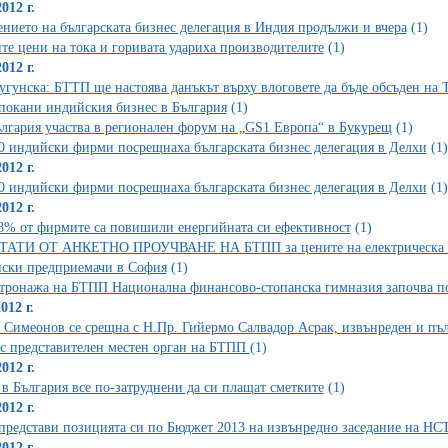
012 г.
нието на българската бизнес делегация в Индия продължи и вчера
(1)
те цени на тока и горивата удариха производителите
(1)
012 г.
угунска: БТТП ще настоява данъкът върху влоговете да бъде обсъден на
окани индийския бизнес в България
(1)
лгария участва в регионален форум на „GS1 Европа“ в Букурещ
(1)
0 индийски фирми посрещнаха българската бизнес делегация в Делхи
(1)
012 г.
0 индийски фирми посрещнаха българската бизнес делегация в Делхи
(1)
012 г.
8% от фирмите са повишили енергийната си ефективност
(1)
АТИ ОТ АНКЕТНО ПРОУЧВАНЕ НА БТПП за цените на електрическа ене
ски предприемачи в София
(1)
тронажа на БТПП Национална финансово-стопанска гимназия започва подг
012 г.
 Симеонов се срещна с Н.Пр. Гийермо Салвадор Асрак, извънреден и п
с представителен местен орган на БТПП
(1)
012 г.
 в България все по-затруднени да си плащат сметките
(1)
012 г.
редстави позицията си по Бюджет 2013 на извънредно заседание на НС
012 г.