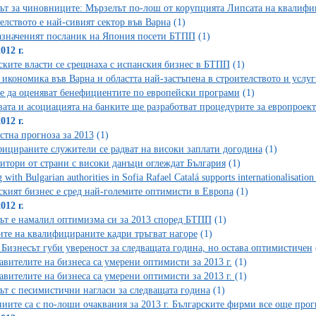
ът за чиновниците: Мързелът по-лош от корупцията Липсата на квалиф
елството е най-сивият сектор във Варна
(1)
значеният посланик на Япония посети БТПП
(1)
012 г.
ските власти се срещнаха с испанския бизнес в БТПП
(1)
 икономика във Варна и областта най-застъпена в строителството и услуг
е да оценяват бенефициентите по европейски програми
(1)
ата и асоциацията на банките ще разработват процедурите за европроект
012 г.
стна прогноза за 2013
(1)
ицираните служители се радват на високи заплати догодина
(1)
итори от страни с високи данъци оглеждат България
(1)
 with Bulgarian authorities in Sofia Rafael Catalá supports internationalisati
ският бизнес е сред най-големите оптимисти в Европа
(1)
012 г.
ът е намалил оптимизма си за 2013 според БТПП
(1)
ите на квалифицираните кадри тръгват нагоре
(1)
Бизнесът губи увереност за следващата година, но остава оптимистичен
авителите на бизнеса са умерени оптимисти за 2013 г.
(1)
авителите на бизнеса са умерени оптимисти за 2013 г.
(1)
ът с песимистични нагласи за следващата година
(1)
иите са с по-лоши очаквания за 2013 г. Българските фирми все още прог