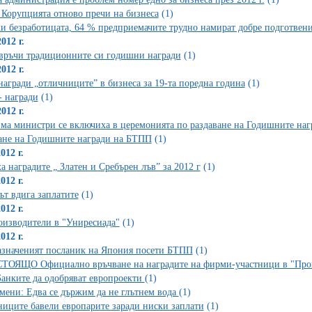
Корупцията отново пречи на бизнеса
(1)
и безработицата, 64 % предприемачите трудно намират добре подготвен
012 г.
ръчи традиционните си годишни награди
(1)
012 г.
агради „отличниците” в бизнеса за 19-та поредна година
(1)
 награди
(1)
012 г.
ма министри се включиха в церемонията по раздаване на Годишните наг
ане на Годишните награди на БТПП
(1)
012 г.
а наградите „ Златен и Сребърен лъв” за 2012 г
(1)
012 г.
ът вдига заплатите
(1)
012 г.
оизводители в "Униресиада"
(1)
012 г.
значеният посланик на Япония посети БТПП
(1)
ОЯЩО Официално връчване на наградите на фирми-участници в "Прои
Банките да одобряват европроекти
(1)
мени: Едва се държим да не глътнем вода
(1)
иците бавели европарите заради ниски заплати
(1)