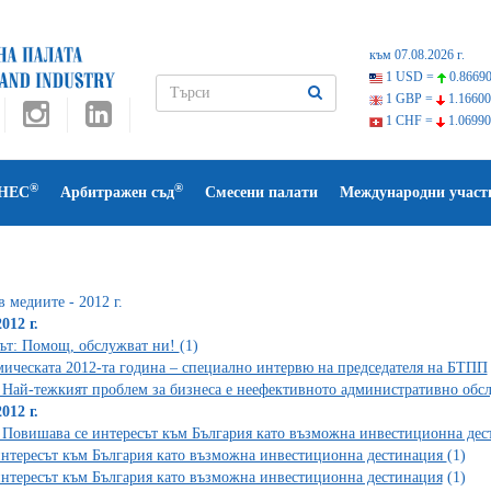
към 07.08.2026 г.
1 USD =
0.86690
1 GBP =
1.16600
1 CHF =
1.06990
®
®
НЕС
Арбитражен съд
Смесени палати
Международни участ
 медиите - 2012 г.
012 г.
ът: Помощ, обслужват ни!
(1)
ическата 2012-та година – специално интервю на председателя на БТПП
Най-тежкият проблем за бизнеса е неефективното административно обс
012 г.
Повишава се интересът към България като възможна инвестиционна де
интересът към България като възможна инвестиционна дестинация
(1)
интересът към България като възможна инвестиционна дестинация
(1)