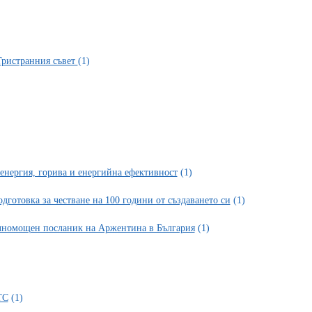
 Тристранния съвет
(1)
ргия, горива и енергийна ефективност
(1)
отовка за честване на 100 години от създаването си
(1)
ълномощен посланик на Аржентина в България
(1)
ТС
(1)