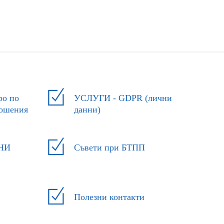
ро по
УСЛУГИ - GDPR (лични
ношения
данни)
ОНИ
Съвети при БТПП
Полезни контакти