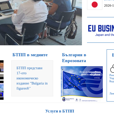
2026-1
БИЗНЕ
БТПП в медиите
България в
Еврозоната
БТПП представи
17-ото
Рен
икономическо
Упр
Кад
издание “Bulgaria in
figures®"
Лин
Услуги в БТПП