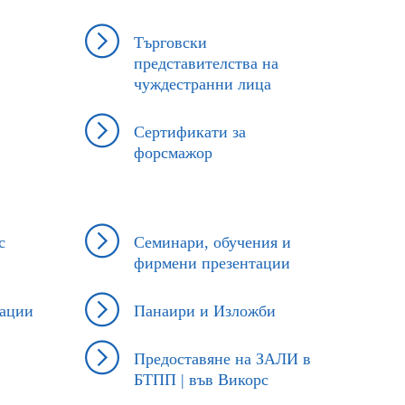
За нас е изключителна чест да имаме
партньор като Вас!
Пожелаваме на Вас и на екипа на
Търговски
БТПП много здраве и професионални
представителства на
успехи!“
чуждестранни лица
Сертификати за
форсмажор
с
Семинари, обучения и
фирмени презентации
зации
Панаири и Изложби
Предоставяне на ЗАЛИ в
БТПП | във Викорс