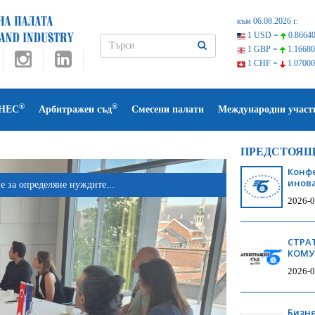
към 06.08.2026 г.
1 USD =
0.86640
1 GBP =
1.16680
1 CHF =
1.07000
®
®
НЕС
Арбитражен съд
Смесени палати
Международни участ
ПРЕДСТОЯЩ
Конфе
инова
 за определяне нуждите...
2026-0
СТРА
КОМУН
2026-0
Бизне