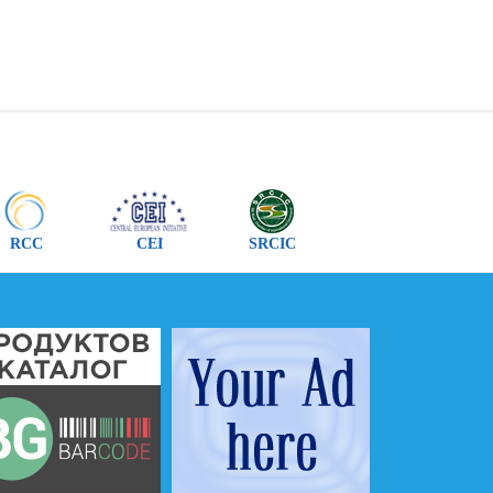
RCC
CEI
SRCIC