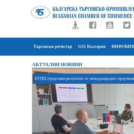
Търговски регистър
GS1 България
ИНФОБИЗ
АКТУАЛНИ НОВИНИ
БТПП представя резултати от международно проучване