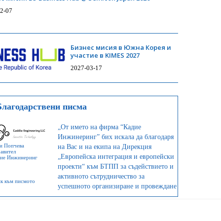
2-07
Бизнес мисия в Южна Корея и
участие в KIMES 2027
2027-03-17
С МИСИЯ НА SMART ENERGY WEEK SPRING 2027
Благодарствени писма
„От името на фирма “Кадие
Инжинеринг” бих искала да благодаря
на Вас и на екипа на Дирекция
и Попчева
авител
„Европейска интеграция и европейски
ие Инжинеринг
проекти“ към БТПП за съдействието и
активното сътрудничество за
к към писмото
успешното организиране и провеждане
на срещата, която се състоя по линия на
Съвета „Кръговата икономика -
зелената алтернатива за България“.