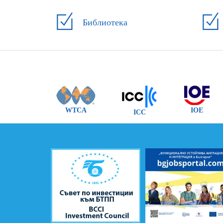
Библиотека
WTCA
IOE
ICC