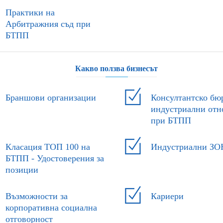
Практики на
Арбитражния съд при
БТПП
Какво ползва бизнесът
Браншови организации
Консултантско бю
индустриални от
при БТПП
Класация ТОП 100 на
Индустриални З
БТПП - Удостоверения за
позиции
Възможности за
Кариери
корпоративна социална
отговорност