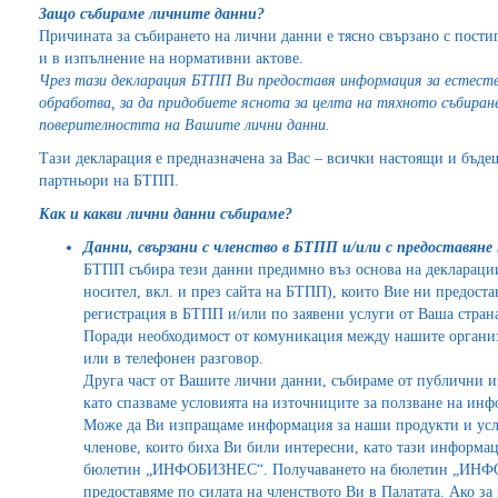
Защо събираме личните данни?
Причината за събирането на лични данни е тясно свързано с постиг
и в изпълнение на нормативни актове.
Чрез тази декларация БТПП Ви предоставя информация за естеств
обработва, за да придобиете яснота за целта на тяхното събиран
поверителността на Вашите лични данни.
Тази декларация е предназначена за Вас – всички настоящи и бъд
партньори на БТПП.
Как и какви лични данни събираме?
Данни, свързани с членство в БТПП и/или с предоставяне
БТПП събира тези данни предимно въз основа на декларации
носител, вкл. и през сайта на БТПП), които Вие ни предоста
регистрация в БТПП и/или по заявени услуги от Ваша стран
Поради необходимост от комуникация между нашите организ
или в телефонен разговор.
Друга част от Вашите лични данни, събираме от публични и
като спазваме условията на източниците за ползване на ин
Може да Ви изпращаме информация за наши продукти и услу
членове, които биха Ви били интересни, като тази информа
бюлетин „ИНФОБИЗНЕС“. Получаването на бюлетин „ИНФОБ
предоставяме по силата на членството Ви в Палатата. Ако за