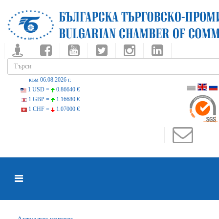
към 06.08.2026 г.
1 USD =
0.86640 €
1 GBP =
1.16680 €
1 CHF =
1.07000 €