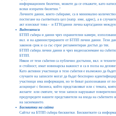
информационен бюлетин, можете да се откажете, като натисн
всеки изпратен бюлетин.“
Личните данни, които събираме, са в минимално количество
постигане на съответната цел (напр. име, адрес), а в случаи
акт изискват това - и ЕГН/данни лична карта/данни междун
Видеозаписи
БТПП събира и данни чрез охранителни камери, използвани
вкл. и на администрираните от БТПП лични данни. Тези да
законов срок и са със строг регламентиран достъп до тях.
БТПП събира лични данни и чрез видеозаснемане на събития,
БТПП.
Някои от тези събития са публично достъпни, вкл. и технит
и стойност, имат новинарска важност и са в полза на деловит
Като активни участници в тези събития е възможно да бъдете
случаите на записите могат да бъдат безспорно идентифицир
участници има информация, но те биват разпознавани от по-
асоциират с бизнеса, който представляват или с темата, коят
желаете или смятате, че тези записи нарушават поверителн
предупредите нашите представители на входа на събитието и 
на заснемането.
Бисквитки на сайта
Сайтът на БТПП събира бисквитки. Бисквитките са информац