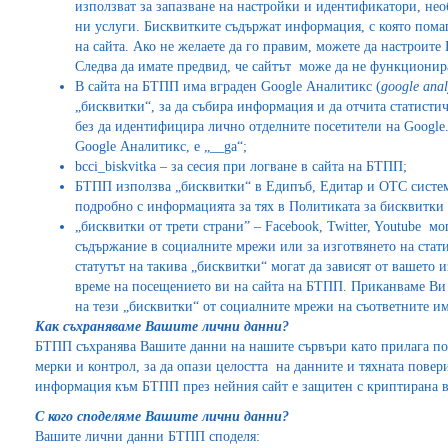
използват за запазване на настройки и идентификатори, нео
ни услуги. Бисквитките съдържат информация, с която пом
на сайта. Ако не желаете да го правим, можете да настроите
Следва да имате предвид, че сайтът може да не функционир
В сайта на БТПП има вграден Google Аналитикс (
google anal
„бисквитки“, за да събира информация и да отчита статистич
без да идентифицира лично отделните посетители на Google.
Google Аналитикс, е „__ga“;
bcci_biskvitka – за сесия при логване в сайта на БТПП;
БТПП използва „бисквитки“ в Едипъб, Едитар и ОТС системи
подробно с информацията за тях в Политиката за бисквитки
„бисквитки от трети страни” – Facebook, Twitter, Youtube мо
съдържание в социалните мрежи или за изготвянето на стати
статутът на такива „бисквитки“ могат да зависят от вашето
време на посещението ви на сайта на БТПП. Приканваме Ви 
на тези „бисквитки“ от социалните мрежи на съответните им
Как съхраняваме Вашите лични данни?
БТПП съхранява Вашите данни на нашите сървъри като прилага п
мерки и контрол, за да опази целостта на данните и тяхната повер
информация към БТПП през нейния сайт е защитен с криптирана в
С кого споделяме Вашите лични данни?
Вашите лични данни БТПП споделя: