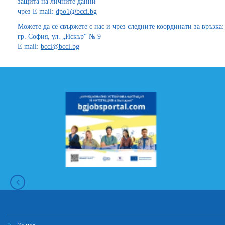
защита на личните данни
чрез E mail:
dpo1@bcci.bg
Можете да се свържете с нас и чрез следните координати за връзка:
гр. София, ул. „Искър“ № 9
E mail:
bcci@bcci.bg