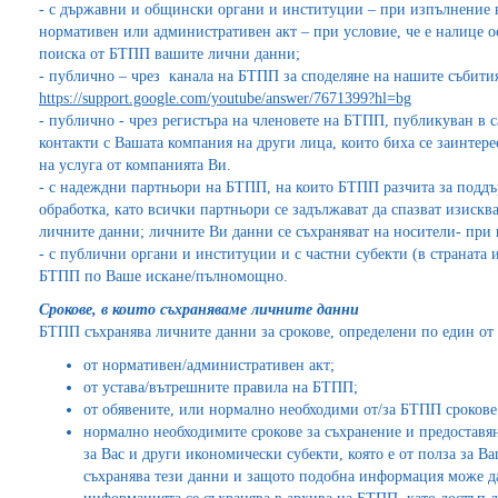
- с държавни и общински органи и институции – при изпълнение 
нормативен или административен акт – при условие, че е налице о
поиска от БТПП вашите лични данни;
- публично – чрез канала на БТПП за споделяне на нашите събити
https://support.google.com/youtube/answer/7671399?hl=bg
- публично - чрез регистъра на членовете на БТПП, публикуван в с
контакти с Вашата компания на други лица, които биха се заинтере
на услуга от компанията Ви.
- с надеждни партньори на БТПП, на които БТПП разчита за подд
обработка, като всички партньори се задължават да спазват изискв
личните данни; личните Ви данни се съхраняват на носители- при
- с публични органи и институции и с частни субекти (в страната 
БТПП по Ваше искане/пълномощно.
Срокове, в които съхраняваме личните данни
БТПП съхранява личните данни за срокове, определени по един от
от нормативен/административен акт;
от устава/вътрешните правила на БТПП;
от обявените, или нормално необходими от/за БТПП срокове 
нормално необходимите срокове за съхранение и предоставя
за Вас и други икономически субекти, която е от полза за 
съхранява тези данни и защото подобна информация може да 