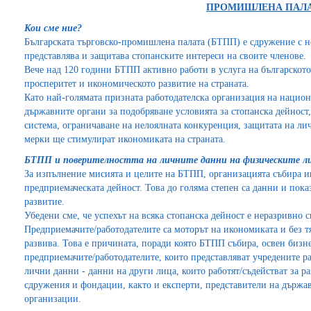
ПРОМИШЛЕНА ПАЛ
Кои сме ние?
Българската търговско-промишлена палата (БТПП) е сдружение с не
представлява и защитава стопанските интереси на своите членове.
Вече над 120 години БТПП активно работи в услуга на българското
просперитет и икономическото развитие на страната.
Като най-голямата призната работодателска организация на нацио
държавните органи за подобряване условията за стопанска дейност
система, ограничаване на нелоялната конкуренция, защитата на ли
мерки ще стимулират икономиката на страната.
БТПП и поверителността на личните данни на физическите л
За изпълнение мисията и целите на БТПП, организацията събира 
предприемаческата дейност. Това до голяма степен са данни и пока
развитие.
Убедени сме, че успехът на всяка стопанска дейност е неразривно св
Предприемачите/работодателите са моторът на икономиката и без тя
развива. Това е причината, поради която БТПП събира, освен биз
предприемачите/работодателите, които представляват учредените р
лични данни - данни на други лица, които работят/съдействат за р
сдружения и фондации, както и експерти, представители на държ
организации.