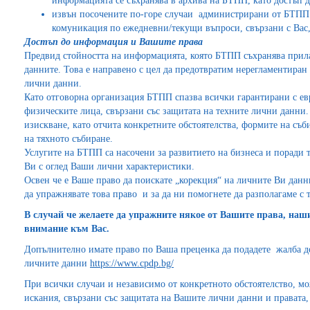
информацията се съхранява в архива на БТПП, като достъп д
извън посочените по-горе случаи администрирани от БТПП 
комуникация по ежедневни/текущи въпроси, свързани с Вас, с
Достъп до информация и Вашите права
Предвид стойността на информацията, която БТПП съхранява прила
данните. Това е направено с цел да предотвратим нерегламентиран
лични данни.
Като отговорна организация БТПП спазва всички гарантирани с ев
физическите лица, свързани със защитата на техните лични данни
изискване, като отчита конкретните обстоятелства, формите на съб
на тяхното събиране.
Услугите на БТПП са насочени за развитието на бизнеса и поради 
Ви с оглед Ваши лични характеристики.
Освен че е Ваше право да поискате „корекция“ на личните Ви данн
да упражнявате това право и за да ни помогнете да разполагаме с 
В случай че желаете да упражните някое от Вашите права, наш
внимание към Вас.
Допълнително имате право по Ваша преценка да подадете жалба до
личните данни
https://www.cpdp.bg/
При всички случаи и независимо от конкретното обстоятелство, мо
искания, свързани със защитата на Вашите лични данни и правата,