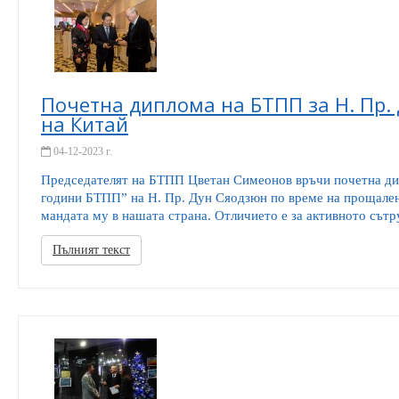
Почетна диплома на БТПП за Н. Пр.
на Китай
04-12-2023 г.
Председателят на БТПП Цветан Симеонов връчи почетна ди
години БТПП” на Н. Пр. Дун Сяодзюн по време на прощален
мандата му в нашата страна. Отличието е за активното сътру
Пълният текст