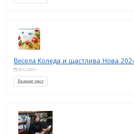
Весела Коледа и щастлива Нова 202
29-12-2023 г.
Пълният текст