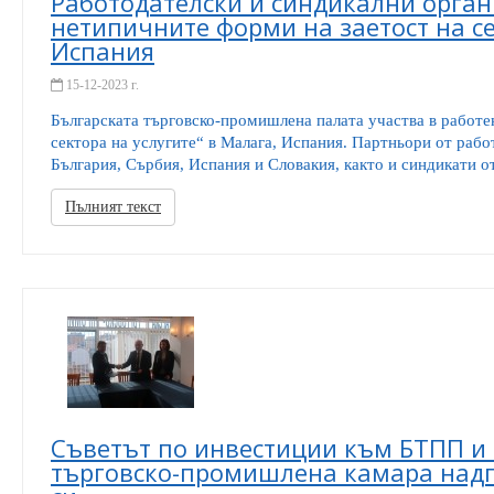
Работодателски и синдикални орга
нетипичните форми на заетост на с
Испания
15-12-2023 г.
Българската търговско-промишлена палата участва в работе
сектора на услугите“ в Малага, Испания. Партньори от раб
България, Сърбия, Испания и Словакия, както и синдикати от
Пълният текст
Съветът по инвестиции към БТПП и
търговско-промишлена камара надг