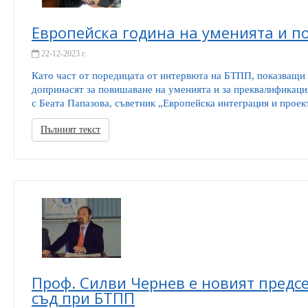
Европейска година на уменията и п
22-12-2023 г.
Като част от поредицата от интервюта на БТПП, показващи 
допринасят за повишаване на уменията и за преквалификаци
с Беата Папазова, съветник „Европейска интеграция и проект
Пълният текст
Проф. Силви Чернев е новият предс
съд при БТПП