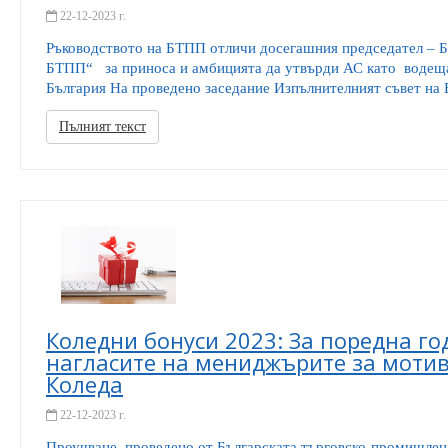
22-12-2023 г.
Ръководството на БТПП отличи досегашния председател – Бл
БТПП“ за приноса и амбицията да утвърди АС като водеща
България На проведено заседание Изпълнителният съвет на 
Пълният текст
Коледни бонуси 2023: За поредна г
нагласите на мениджърите за мотив
Коледа
22-12-2023 г.
Проучване, проведено от Българската търговско-промишлена