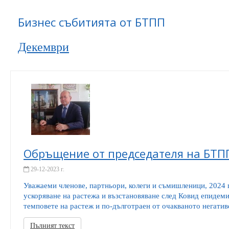
Бизнес събитията от БТПП
Декември
Обръщение от председателя на БТП
29-12-2023 г.
Уважаеми членове, партньори, колеги и съмишленици, 2024 
ускоряване на растежа и възстановяване след Ковид епидемия
темповете на растеж и по-дълготраен от очакваното негативе
Пълният текст