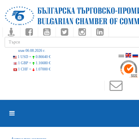
към 06.08.2026 г.
1 USD =
0.86640 €
1 GBP =
1.16680 €
1 CHF =
1.07000 €