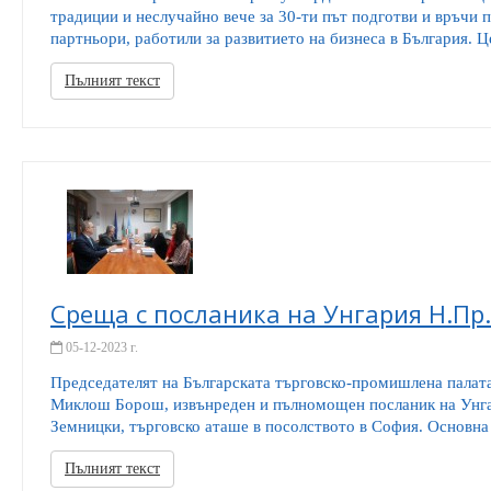
традиции и неслучайно вече за 30-ти път подготви и връчи
партньори, работили за развитието на бизнеса в България. Ц
Пълният текст
Среща с посланика на Унгария Н.П
05-12-2023 г.
Председателят на Българската търговско-промишлена палат
Миклош Борош, извънреден и пълномощен посланик на Унга
Зeмницки, търговско аташе в посолството в София. Основна 
Пълният текст