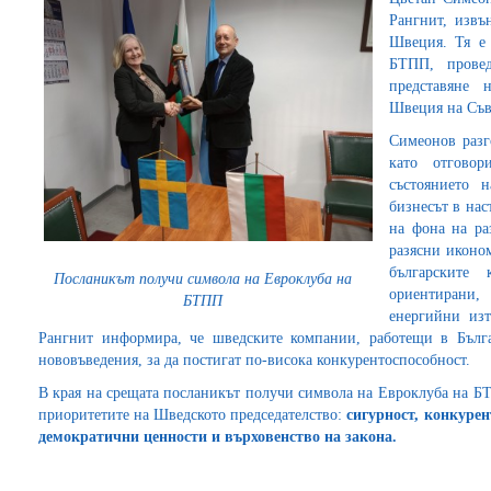
Рангнит, извъ
Швеция. Тя е
БТПП, прове
представяне 
Швеция на Съв
Симеонов разг
като отгово
състоянието 
бизнесът в нас
на фона на ра
разясни иконом
българските
Посланикът получи символа на Евроклуба на
ориентирани,
БТПП
енергийни из
Рангнит информира, че шведските компании, работещи в Бълга
нововъведения, за да постигат по-висока конкурентоспособност.
В края на срещата посланикът получи символа на Евроклуба на Б
приоритетите на Шведското председателство:
сигурност, конкурен
демократични ценности и върховенство на закона.