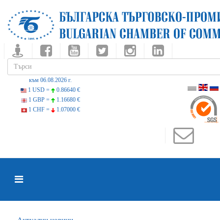
към 06.08.2026 г.
1 USD =
0.86640 €
1 GBP =
1.16680 €
1 CHF =
1.07000 €