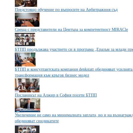
Предстоящо обучение по въпросите на Арбитражния съд
Среща с представители на Центъра за компетентност MIRACle
БТПП продължава участието си в програма „Еразъм за млади пр
БТПП и консултантската компания denkstatt обединяват усилията 
трансформация към кръгов бизнес модел
Посланикът на Алжир в София посети БТПП
Увеличение не само на минималната заплата, но и на възнагражд
обединяват синдикатите