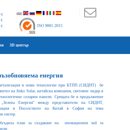
 €
 €
ISO 9001:2015
 €
ия
3D център
възобновяема енергия
гитализация и нови технологии при БТПП (СИДНТ) бе
вител на Jinko Solar, китайска компания, световен лидер в
ехнологични соларни панели. Срещата бе в продължение
я „Зелена Енергия“ между представители на СИДНТ,
оциация и Посолството на Китай в София на тема
я сектор.
обсъдиха план за създаване на иновационен хъб за
нели.