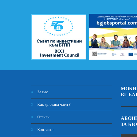
МОБИ
За нас
БГ БА
Как да стана член ?
Отзиви
АБОНИ
ЗА Б
Контакти