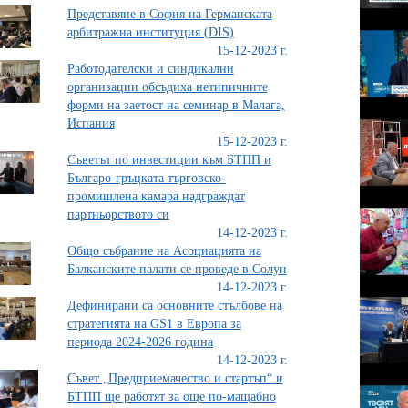
Представяне в София на Германската
арбитражна институция (DIS)
15-12-2023 г.
Работодателски и синдикални
организации обсъдиха нетипичните
форми на заетост на семинар в Малага,
Испания
15-12-2023 г.
Съветът по инвестиции към БТПП и
Българо-гръцката търговско-
промишлена камара надграждат
партньорството си
14-12-2023 г.
Общо събрание на Асоциацията на
Балканските палати се проведе в Солун
14-12-2023 г.
Дефинирани са основните стълбове на
стратегията на GS1 в Европа за
периода 2024-2026 година
14-12-2023 г.
Съвет „Предприемачество и стартъп“ и
БТПП ще работят за още по-мащабно