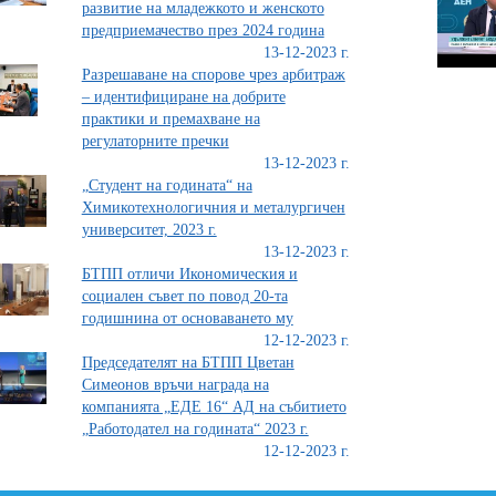
развитие на младежкото и женското
предприемачество през 2024 година
13-12-2023 г.
Разрешаване на спорове чрез арбитраж
– идентифициране на добрите
практики и премахване на
регулаторните пречки
13-12-2023 г.
„Студент на годината“ на
Химикотехнологичния и металургичен
университет, 2023 г.
13-12-2023 г.
БТПП отличи Икономическия и
социален съвет по повод 20-та
годишнина от основаването му
12-12-2023 г.
Председателят на БТПП Цветан
Симеонов връчи награда на
компанията „ЕДЕ 16“ АД на събитието
„Работодател на годината“ 2023 г.
12-12-2023 г.