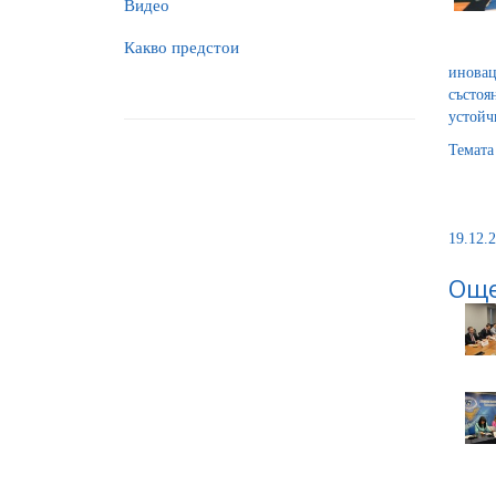
Видео
Какво предстои
иновац
състоя
устойчи
Темата
19.12.2
Още