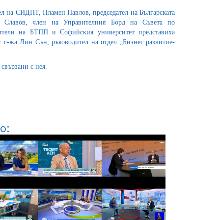
ел на СИДНТ, Пламен Павлов, председател на Българската
н Славов, член на Управителния Борд на Съвета по
вители на БТПП и Софийския университет представиха
с г-жа Лин Сън, ръководител на отдел „Бизнес развитие-
свързани с нея.
о: