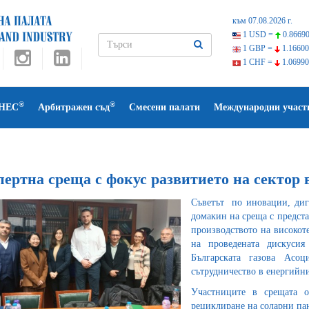
към 07.08.2026 г.
1 USD =
0.86690
1 GBP =
1.16600
1 CHF =
1.06990
®
®
НЕС
Арбитражен съд
Смесени палати
Международни участ
пертна среща с фокус развитието на сектор 
Съветът по иновации, ди
домакин на среща с предста
производството на високот
на проведената дискуси
Българската газова Ас
сътрудничество в енергийни
Участниците в срещата 
рециклиране на соларни па