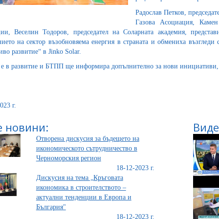
Радослав Петков, председат
Газова Асоциация, Каме
ии, Веселин Тодоров, председател на Соларната академия, предста
нието на сектор възобновяема енергия в страната и обмениха възгледи 
во развитие“ в Jinko Solar.
 е в развитие и БТПП ще информира допълнително за нови инициативи, 
023 г.
 новини:
Виде
Отворена дискусия за бъдещето на
икономическото сътрудничество в
Черноморския регион
18-12-2023 г.
Дискусия на тема „Кръговата
икономика в строителството –
актуални тенденции в Европа и
България"
18-12-2023 г.