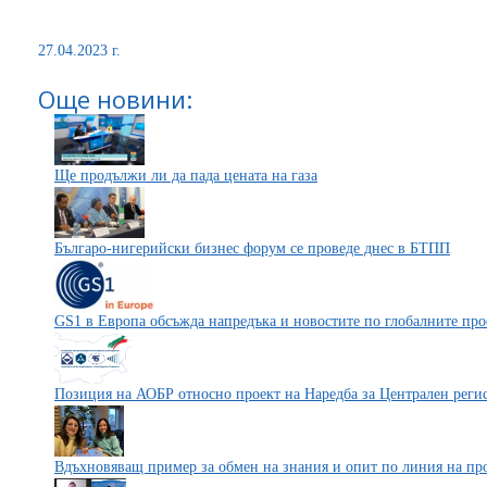
27.04.2023 г.
Още новини:
Ще продължи ли да пада цената на газа
Българо-нигерийски бизнес форум се проведе днес в БТПП
GS1 в Европа обсъжда напредъка и новостите по глобалните пр
Позиция на АОБР относно проект на Наредба за Централен регис
Вдъхновяващ пример за обмен на знания и опит по линия на пр