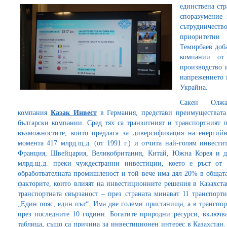
единствена ст
споразумение 
сътрудничес
приоритетни
Темирбаев доба
компании от
производство и
напрежението 
Украйна.
Сакен Олжа
компания
Казак Инвест
в Германия, представи преимуществата 
български компании. Сред тях са транзитният и транспортният п
възможностите, които предлага за диверсификация на енергий
момента 417 млрд.щ.д. (от 1991 г.) и отчита най-голям инвести
Франция, Швейцария, Великобритания, Китай, Южна Корея и др
млрд.щ.д. преки чуждестранни инвестиции, което е ръст от
обработвателната промишленост и той вече има дял 20% в общата
факторите, които влияят на инвестиционните решения в Казахста
транспортната свързаност – през страната минават 11 транспорт
„Един пояс, един път“. Има две големи пристанища, а в транспор
през последните 10 години. Богатите природни ресурси, включ
таблица, също са причина за инвестиционен интерес в Казахстан.