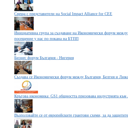
Среща с представители на Social Impact Alliance for CEE
Инициативна група за създаване на Икономически форум между 
посещение у нас по покана на БТПП
Бизнес форум България - Нигерия
Създава се Икономически форум между България, Белгия и Люк
Кръгова икономика: GS1 общността призовава индустрията към 
Възползвайте се от европейските грантови схеми, за да защитит