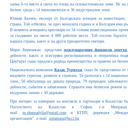
заема 6-то място в света по площ на селскостопански земи. Не на 
бизнес среда с 14 икономически и 36 индустриални зони.
Юлиян Балчев, експерт от Българската агенция за инвестиции,
страна. Той отбеляза, че през миналата година и в България има 
В момента агенцията преговаря по 34 големи инвестиционни проект
за създаване на около 4 000 работни места. Той посочи бързот
нашата страна, както и на други приоритетни сектори.
Марат Биримжан представи
международния финансов център
дейности, както и осигурява регистрационна и оперативна под
Центърът също предлага редица преимущества за правене на бизнес
Националната компания
Казак Туризъм
също бе представена от 
видовете туризъм, развити в страната. Тя разполага с 14 национа
зони, 50 обиталища на дивата природа, 79 природни забележител
дейности, събития и забавления. Страната има безвизов режим за
въздушни линии с 30 държави.
При интерес за намиране на контакти и партньори в Казахстан б
Посолството на Казахстан в София, г-н Меиржан 
mail:
m.zhumadylla@gmail.com
и БТПП, дирекция „Междуна
организации“, e-mail:
irelations@bcci.bg