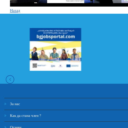
Назад
За нас
Как да стана член ?
Отзиви