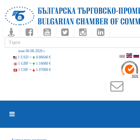
към 06.08.2026 г.
1 USD =
0.86640 €
1 GBP =
1.16680 €
1 CHF =
1.07000 €