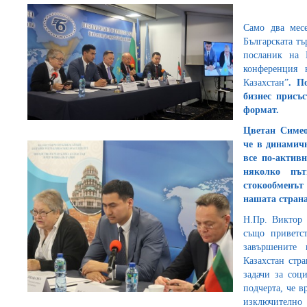
Само два мес
Българската т
посланик на 
конференция 
Казахстан”
.
Пов
бизнес присъс
формат.
Цветан Симео
че в динамич
все по-актив
няколко път
стокообменът
нашата страна
Н.Пр. Виктор 
също приветс
завършените
Казахстан стр
задачи за соц
подчерта, че в
изключително