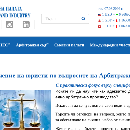
към 07.08.2026 г.
1 USD =
0.86690
1 GBP =
1.16600
1 CHF =
1.06990
®
®
НЕС
Арбитражен съд
Смесени палати
Международни участ
чение на юристи по въпросите на Арбитраж
С практически фокус върху специф
Искате ли да научите как адекватно
едно арбитражно производство?
Искате ли да се чувствате в свои води в а
Търсите ли отговори на въпроси, които 
за обогатяване на личния набор от знани
Желаете ли да бъдете полезен на клиен