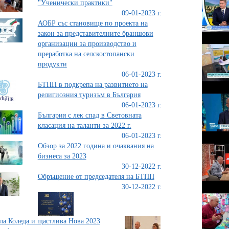
"Ученически практики"
09-01-2023 г.
АОБР със становище по проекта на
закон за представителните браншови
организации за производство и
преработка на селскостопански
продукти
06-01-2023 г.
БТПП в подкрепа на развитието на
религиозния туризъм в България
06-01-2023 г.
България с лек спад в Световната
класация на таланти за 2022 г.
06-01-2023 г.
Обзор за 2022 година и очаквания на
бизнеса за 2023
30-12-2022 г.
Обръщение от председателя на БТПП
30-12-2022 г.
ла Коледа и щастлива Нова 2023