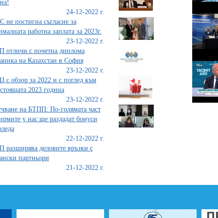
на!
24-12-2022 г.
 не постигна съгласие за
малната работна заплата за 2023г.
23-12-2022 г.
 отличи с почетна диплома
аника на Казахстан в София
23-12-2022 г.
 с обзор за 2022 и с поглед към
стоящата 2023 година
23-12-2022 г.
чване на БТПП: По-голямата част
ирмите у нас ще раздадат бонуси
оледа
22-12-2022 г.
 разширява деловите връзки с
ански партньори
21-12-2022 г.