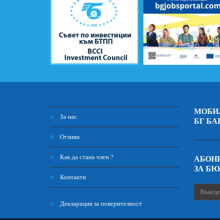
МОБИ
За нас
БГ БА
Отзиви
Как да стана член ?
АБОНИ
ЗА Б
Контакти
Декларация за поверителност