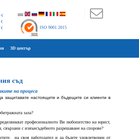
 €
 €
ISO 9001:2015
 €
ия
3D център
ния съд
иките на процеса
 да защитавате настоящите и бъдещите си клиенти в
рбитражната зала?
предизвикват професионалното Ви любопитство на юрист,
я, свързани с извънсъдебното разрешаване на спорове?
тите, на своя работодател и да бъдете удовлетворен от