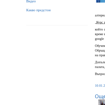
Видео
Какво предстои
алтерн
„Курс 
който 
време 
google
Обучен
Обръща
на пра
Допълн
палата
Въпрос
10.01.2
Още