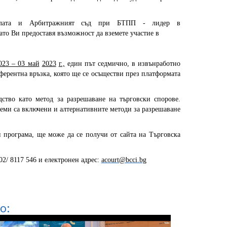
 палата и Арбитражният съд при БТПП - лидер в
ато Ви предоставя възможност да вземете участие в
023 – 03 май
2023
г.,
един път седмично, в извънработно
ферентна връзка, която ще се осъществи през платформата
ство като метод за разрешаване на търговски спорове.
еми са включени и алтернативните методи за разрешаване
 програма, ще може да се получи от сайта на Търговска
02/ 8117 546 и електронен адрес:
acourt@bcci.bg
о: