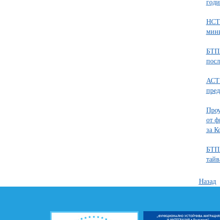
годи
НСТС
мини
БТПП
посл
АСТЦ
пред
Проу
от ф
за К
БТПП
тайв
Назад