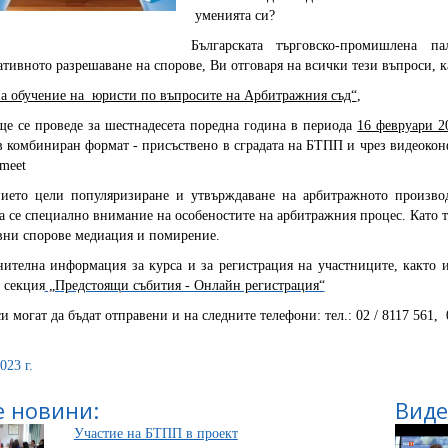
уменията си?
Българската търговско-промишлена
ативното разрешаване на спорове, Ви отговаря на всички тези въпроси, к
за обучение на юристи по въпросите на Арбитражния съд“
,
ще се проведе за шестнадесета поредна година в периода
16 февруари 2
в комбиниран формат - присъствено в сградата на БТПП и чрез видеокон
 meet
ието цели популяризиране и утвърждаване на арбитражното производ
 се специално внимание на особеностите на арбитражния процес. Като т
вни спорове медиация и помирение.
ителна информация за курса и за регистрация на участниците, както и
, секция
„Предстоящи събития - Онлайн регистрация“
и могат да бъдат отправени и на следните телефони: тел.: 02 / 8117 561, 
023 г.
 новини:
Виде
Участие на БТПП в проект