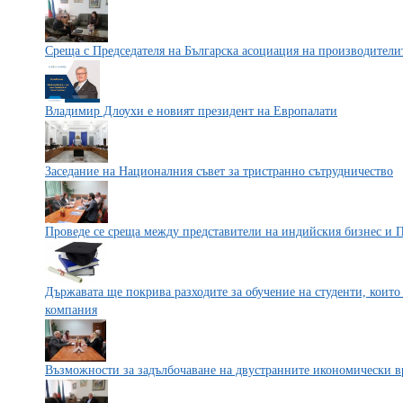
Среща с Председателя на Българска асоциация на производител
Владимир Длоухи е новият президент на Европалати
Заседание на Националния съвет за тристранно сътрудничество
Проведе се среща между представители на индийския бизнес и 
Държавата ще покрива разходите за обучение на студенти, които
компания
Възможности за задълбочаване на двустранните икономически в