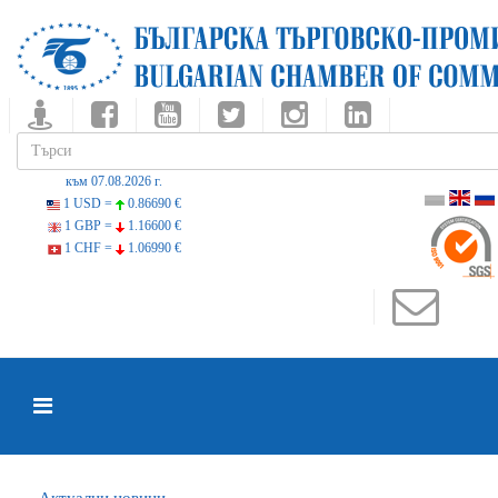
към 07.08.2026 г.
1 USD =
0.86690 €
1 GBP =
1.16600 €
1 CHF =
1.06990 €