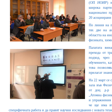
(ОП
НОИР
) 
широка партн
национално пр
20 асоциирани
По линия на п
тях две на а
областта на и
физиката, хими
Палатата вин
прехода от тр
подход, чрез
обучението, ка
това позволяв
прилагат знани
На 22 март се 
зала във Физи
от доц. д-р 
„Атомна физика
и упражнения 
че ще има въ
специфичната работа и да правят научни изследвания с новата техн