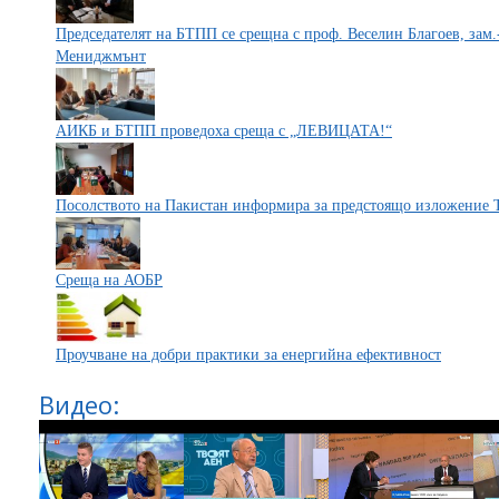
Председателят на БТПП се срещна с проф. Веселин Благоев, зам
Мениджмънт
АИКБ и БТПП проведоха среща с „ЛЕВИЦАТА!“
Посолството на Пакистан информира за предстоящо изложение
Среща на АОБР
Проучване на добри практики за енергийна ефективност
Видео: