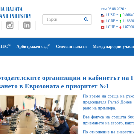
към 06.08.2026 г.
1 USD =
0.86640
1 GBP =
1.16680
1 CHF =
1.07000
®
®
НЕС
Арбитражен съд
Смесени палати
Международни участ
отодателските организации и кабинетът на 
зането в Еврозоната е приоритет №1
По време на среща на ръко
председателя Гълъб Донев 
рано на премиера.
Във фокуса на срещата бяха
приемането на еврото, какт
По отношение на енергетик