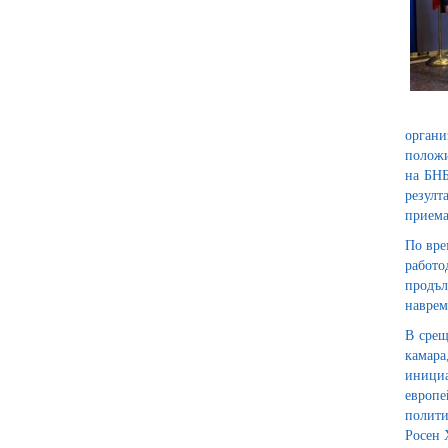
органи
положи
на БНБ
резулт
приема
По вре
работо
продъл
наврем
В срещ
камара
инициа
европе
полити
Росен 