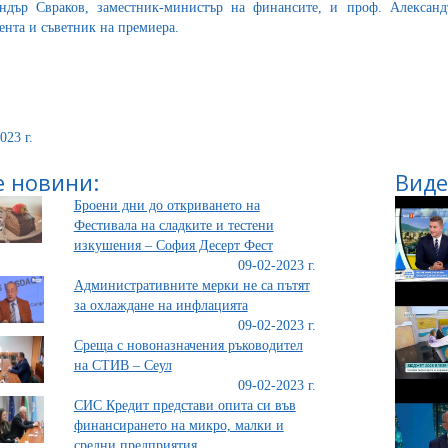
ндър Свраков, заместник-министър на финансите, и проф. Александ
ента и съветник на премиера.
023 г.
 новини:
Виде
Броени дни до откриването на
Фестивала на сладките и тестени
изкушения – София Десерт Фест
09-02-2023 г.
Административните мерки не са пътят
за охлаждане на инфлацията
09-02-2023 г.
Среща с новоназначения ръководител
на СТИВ – Сеул
09-02-2023 г.
СИС Кредит представи опита си във
финансирането на микро, малки и
средни предприятия