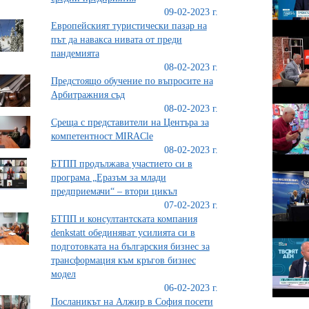
09-02-2023 г.
Европейският туристически пазар на
път да навакса нивата от преди
пандемията
08-02-2023 г.
Предстоящо обучение по въпросите на
Арбитражния съд
08-02-2023 г.
Среща с представители на Центъра за
компетентност MIRACle
08-02-2023 г.
БТПП продължава участието си в
програма „Еразъм за млади
предприемачи“ – втори цикъл
07-02-2023 г.
БТПП и консултантската компания
denkstatt обединяват усилията си в
подготовката на българския бизнес за
трансформация към кръгов бизнес
модел
06-02-2023 г.
Посланикът на Алжир в София посети