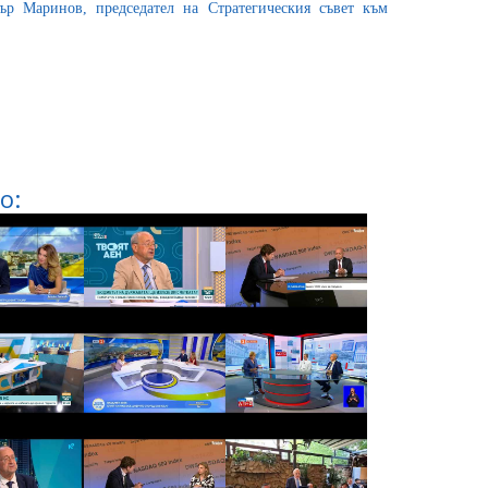
ър Маринов, председател на Стратегическия съвет към
о: