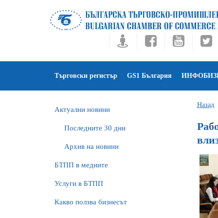
Търговски регистър
GS1 България
ИНФОБИЗ
Назад
Актуални новини
Раб
Последните 30 дни
вли
Архив на новини
БTПП в медиите
Услуги в БТПП
Какво ползва бизнесът