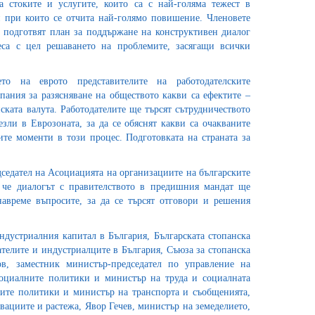
а стоките и услугите, които са с най-голяма тежест в
 при които се отчита най-голямо повишение. Членовете
е подготвят план за поддържане на конструктивен диалог
еса с цел решаването на проблемите, засягащи всички
то на еврото представителите на работодателските
ания за разясняване на обществото какви са ефектите –
ката валута. Работодателите ще търсят сътрудничеството
зли в Еврозоната, за да се обяснят какви са очакваните
ите моменти в този процес. Подготовката на страната за
седател на Асоциацията на организациите на българските
, че диалогът с правителството в предишния мандат ще
навреме въпросите, за да се търсят отговори и решения
ндустриалния капитал в България, Българската стопанска
ателите и индустриалците в България, Съюза за стопанска
в, заместник министър-председател по управление на
 социалните политики и министър на труда и социалната
ките политики и министър на транспорта и съобщенията,
вациите и растежа, Явор Гечев, министър на земеделието,