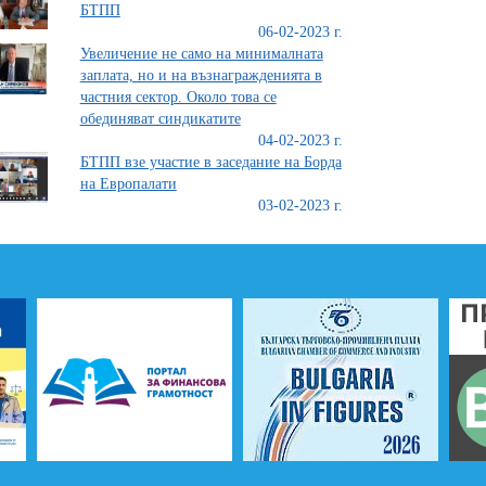
БТПП
06-02-2023 г.
Увеличение не само на минималната
заплата, но и на възнагражденията в
частния сектор. Около това се
обединяват синдикатите
04-02-2023 г.
БТПП взе участие в заседание на Борда
на Европалати
03-02-2023 г.