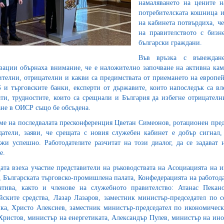
намаляването на цените н
потребителската кошница и
на кабинета потвърдиха, ч
на правителството с бизн
български граждани.
Във връзка с въвеждане
зации обърнаха внимание, че е наложително започване на активна камп
телни, отрицателни и какви са предимствата от приемането на европейс
 и търговските банки, експерти от държавите, които напоследък са вле
ати, трудностите, които са срещнали и България да избегне отрицателн
не в ОИСР също бе обсъдена.
ме на последвалата пресконференция Цветан Симеонов, ротационен пред
датели, заяви, че срещата с новия служебен кабинет е добър сигнал
жи успешно. Работодателите разчитат на този диалог, да се задават 
е.
ата взеха участие представители на ръководствата на Асоциацията на и
, Българската търговско-промишлена палата, Конфедерацията на работод
тива, както и членове на служебното правителство: Атанас Пекано
йските средства, Лазар Лазаров, заместник министър-председател по
ка, Христо Алексиев, заместник министър-председател по икономичес
Христов, министър на енергетиката, Александър Пулев, министър на ино