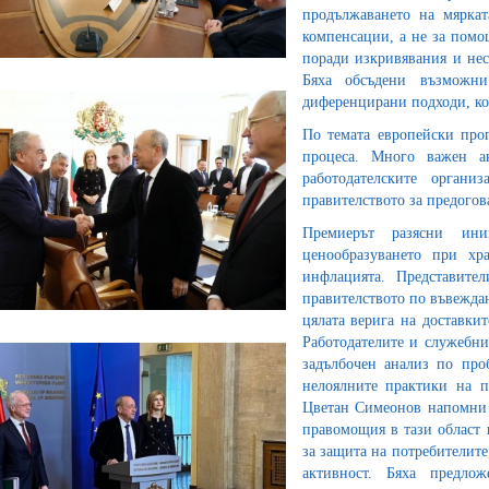
продължаването на мяркат
компенсации, а не за помо
поради изкривявания и нес
Бяха обсъдени възможни
диференцирани подходи, кои
По темата европейски прог
процеса. Много важен а
работодателските органи
правителството за предогов
Премиерът разясни ини
ценообразуването при хр
инфлацията. Представите
правителството по въвежда
цялата верига на доставкит
Работодателите и служебни
задълбочен анализ по про
нелоялните практики на п
Цветан Симеонов напомни 
правомощия в тази област 
за защита на потребителите
активност. Бяха предло