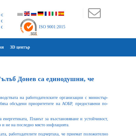
 €
 €
ISO 9001:2015
 €
ия
3D център
Гълъб Донев са единодушни, че
водствата на работодателските организации с министър-
бяха обсъдени приоритетите на АОБР, предоставени по-
 енергетиката, Планът за възстановяване и устойчивост,
о и не на последно място инфлацията.
ата, работодателите подчертаха, че приемат положително