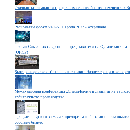
Италиански компании представиха своите бизнес намерения в Б
Регионален форум на GS1 Европа 2023 - откриване
Цветан Симеонов се срещна с представители на Организацията з
(ОИСР)
Българо-корейско събитие с интензивни бизнес срещи и конкрет
Международна конференция „Специфични принципи на търговск
арбитражното производство“
Програма „Еразъм за млади предприемачи“ - отлична възможност
собствен бизнес