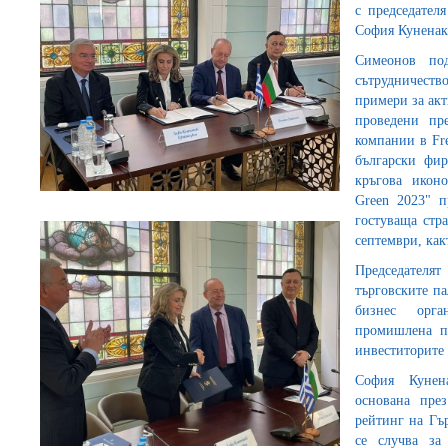
с председател
София Куненак
Симеонов под
сътрудничеств
примери за акт
проведени пр
компании в Fre
български фи
кръгова иконо
Green 2023" п
гостуваща стр
септември, как
Председател
търговските па
бизнес орга
промишлена па
инвеститорите
София Кунена
основана през
рейтинг на Гър
се случва за