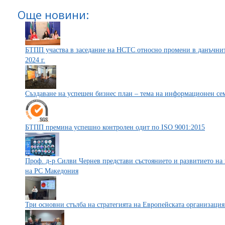
Още новини:
БТПП участва в заседание на НСТС относно промени в данъчнит
2024 г.
Създаване на успешен бизнес план – тема на информационен с
БТПП премина успешно контролен одит по ISO 9001:2015
Проф. д-р Силви Чернев представи състоянието и развитието на 
на РС Македония
Три основни стълба на стратегията на Европейската организаци