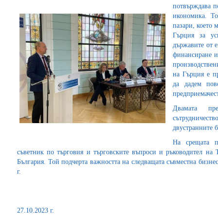
потвърждава п
икономика. Т
пазари, което 
Гърция за ус
държавите от е
финансиране и
производствен
на Гърция е п
да дадем пов
предприемачест
Двамата пр
сътрудничес
двустранните 
На срещата п
съветник по търговия и търговските въпроси и ръководител на 
България. Той подчерта важността на следващата съвместна бизнес
г.
27.10.2023 г.