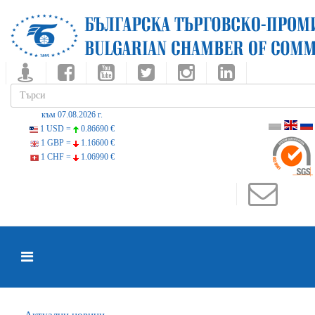
към 07.08.2026 г.
1 USD =
0.86690 €
1 GBP =
1.16600 €
1 CHF =
1.06990 €