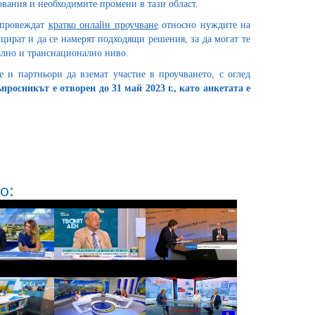
ования и необходимите промени в тази област.
 провеждат
кратко онлайн проучване
относно нуждите на
цират и да се намерят подходящи решения, за да могат те
ално и транснационално ниво.
 и партньори да вземат участие в проучването, с оглед
просникът е отворен
до
31
май 2023 г., като анкетата е
о: