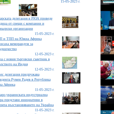
15-05-2023 г.
арската делегация в РЮА проведе
дица от срещи с компании и
ньорски организации
15-05-2023 г.
П и ТПП на Южна Африка
исаха меморандум за
удничество
12-05-2023 г.
а с новия търговски съветник в
лството на Индия
12-05-2023 г.
ес делегация придружава
идента Румен Радев в Република
а Африка
11-05-2023 г.
аро-украинската индустриална
ра представи инициативи в
репа възстановяването на Украйна
11-05-2023 г.