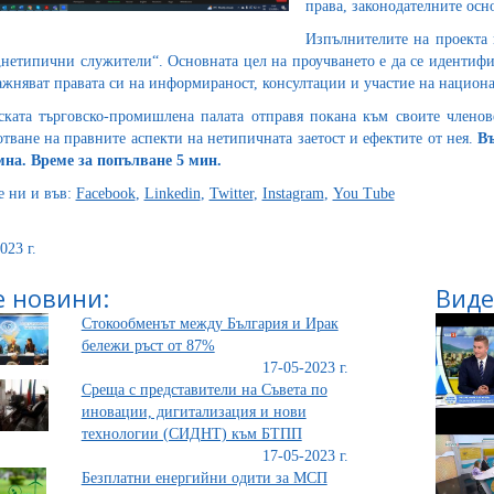
права, законодателните осн
Изпълнителите на проекта
 „нетипични служители“. Основната цел на проучването е да се идентифи
ажняват правата си на информираност, консултации и участие на национ
ската търговско-промишлена палата отправя покана към своите членове
отване на правните аспекти на нетипичната заетост и ефектите от нея.
Въ
на. Време за попълване 5 мин.
е ни и във:
Facebook
,
Linkedin
,
Twitter
,
Instagram
,
You Tube
023 г.
 новини:
Виде
Стокообменът между България и Ирак
белeжи ръст от 87%
17-05-2023 г.
Среща с представители на Съвета по
иновации, дигитализация и нови
технологии (СИДНТ) към БТПП
17-05-2023 г.
Безплатни енергийни одити за МСП