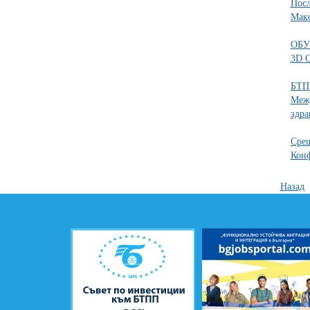
Посл
Мак
ОБУ
3D 
БТПП
Межд
здра
Срещ
Конф
Назад