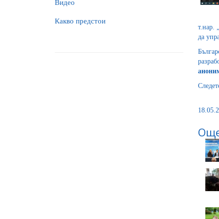
Видео
Какво предстои
т.нар.
да упр
Българ
разраб
аноним
Следет
18.05.2
Още