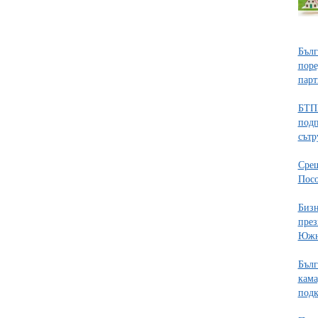
Бълг
поре
парт
БТП
подп
сътр
Срещ
Посо
Бизн
през
Южн
Бълг
кама
подк