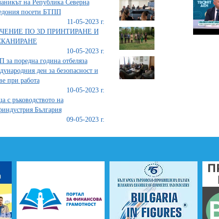
аникът на Република Северна
едония посети БТПП
11-05-2023 г.
ЧЕНИЕ ПО 3D ПРИНТИРАНЕ И
СКАНИРАНЕ
10-05-2023 г.
 за поредна година отбеляза
ународния ден за безопасност и
ве при работа
10-05-2023 г.
а с ръководството на
индустрия България
09-05-2023 г.