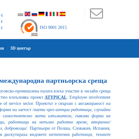
 €
 €
ISO 9001:2015
 €
ия
3D център
а международна партньорска среща
рговско-промишлена палата взеха участие в онлайн среща
естно изпълнява проект
ATYPICAL
: Employee involvement
le of service sector. Проектът е свързан с ангажираност на
орми на заетост /
наети чрез агенции работници, случайни
 самостоятелно заети изпълнители, гъвкави форми на
ци, работници на непълно работно време, вторично/
, доброволци/
.
Партньори от Полша, Словакия, Испания,
я дискутираха видовете нетипични работници, техните