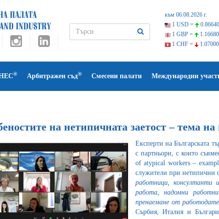
към 06.08.2026 г.
1 USD =
0.86640
1 GBP =
1.16680
1 CHF =
1.07000
®
®
НЕС
Арбитражен съд
Смесени палати
Международни участ
беностите на нетипичната заетост – тема н
Експерти на Българската тъ
с партньори, с които съвм
of atypical workers – examp
служители при нетипични ф
работници, консултанти и
работа, надомни работни
пренаемане от работодател
Сърбия, Италия и Българи