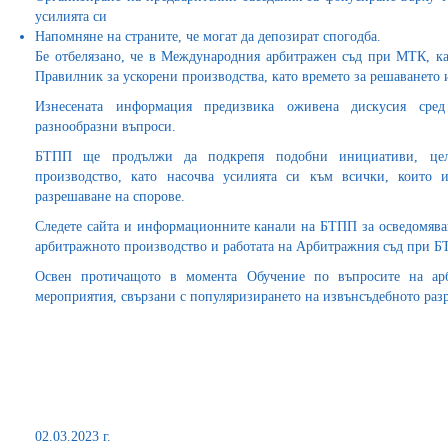
усилията си
Напомняне на страните, че могат да депозират спогодба.
Бе отбелязано, че в Международния арбитражен съд при МТК, к
Правилник за ускорени производства, като времето за решаването и
Изнесената информация предизвика оживена дискусия сре
разнообразни въпроси.
БТПП ще продължи да подкрепя подобни инициативи, цел
производство, като насочва усилията си към всички, които и
разрешаване на спорове.
Следете сайта и информационните канали на БТПП за осведомяван
арбитражното производство и работата на Арбитражния съд при Б
Освен протичащото в момента Обучение по въпросите на арб
мероприятия, свързани с популяризирането на извънсъдебното раз
02.03.2023 г.