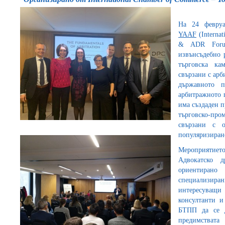
На 24 февру
YAAF
(Internat
& ADR Foru
извънсъдебно 
търговска ка
свързани с арб
държавното п
арбитражното 
има създаден п
търговско-про
свързани с 
популяризиране
Мероприятиет
Адвокатско 
ориентиран
специализир
интересува
консултанти и
БТПП да се д
предимстват