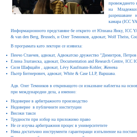
провеждането н
на Младежки
разрешаване 
камара (ICC YA
Информационното представяне бе открито от Юлиана Янку, ICC YAAF 
& van den Berg, Brussels, и Олег Темников, адвокат, Wolf Theiss, Со
В програмата като лектори се изявиха:
Пенчо Станчев, адвокат, Адвокатско дружество “Димитров, Петров 
Елина Златанска, адвокат, Documentation and Research Centre, ICC 
Силя Шафщайн , адвокат, Lévy Kaufmann-Kohler, Женева
Пьотр Битнерович, адвокат, White & Case LLP, Варшава.
Адв. Олег Темников в откриващото си изказване наблегна на осн
при международни дела, а именно:
Недоверие в арбитражното производство
Недоверие в публичните институции
Високи такси
Трудности при избор на приложимо право
Не се изучва арбитражния процес в университетите
Няма достатъчно инструменти гарантиращи изпълнение на постан