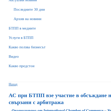
Актуални новини
Последните 30 дни
Архив на новини
БTПП в медиите
Услуги в БТПП
Какво ползва бизнесът
Видео
Какво предстои
Назад
АС при БТПП взе участие в обсъждане н
свързани с арбитража
Организирано от International Chamber of Commerce – Y