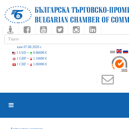
към 07.08.2026 г.
1 USD =
0.86690 €
1 GBP =
1.16600 €
1 CHF =
1.06990 €