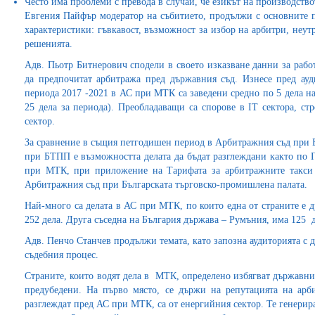
Често има проблеми с превода в случай, че езикът на производство
Евгения Пайфър модератор на събитието, продължи с основните п
характеристики: гъвкавост, възможност за избор на арбитри, неут
решенията.
Адв. Пьотр Битнерович сподели в своето изказване данни за рабо
да предпочитат арбитража пред държавния съд. Изнесе пред ау
периода 2017 -2021 в АС при МТК са заведени средно по 5 дела н
25 дела за периода). Преобладаващи са спорове в IT сектора, с
сектор.
За сравнение в същия петгодишен период в Арбитражния съд при 
при БТПП е възможността делата да бъдат разглеждани както по 
при МТК, при приложение на Тарифата за арбитражните такси и
Арбитражния съд при Българската търговско-промишлена палата.
Най-много са делата в АС при МТК, по които една от страните е 
252 дела. Друга съседна на България държава – Румъния, има 125 д
Адв. Пенчо Станчев продължи темата, като запозна аудиторията с
съдебния процес.
Страните, които водят дела в МТК, определено избягват държавни
предубедени. На първо място, се държи на репутацията на арби
разглеждат пред АС при МТК, са от енергийния сектор. Те генерира