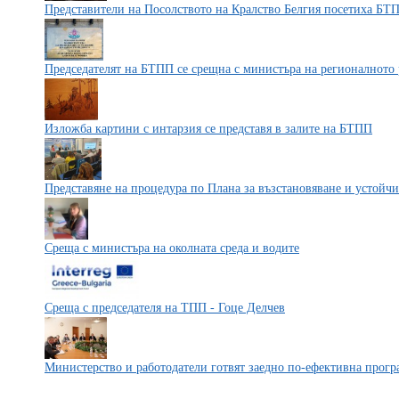
Представители на Посолството на Кралство Белгия посетиха БТ
Председателят на БТПП се срещна с министъра на регионалното 
Изложба картини с интарзия се представя в залите на БТПП
Представяне на процедура по Плана за възстановяване и устойчи
Среща с министъра на околната среда и водите
Среща с председателя на ТПП - Гоце Делчев
Министерство и работодатели готвят заедно по-ефективна прогр