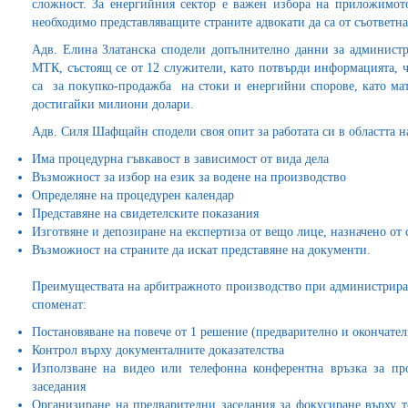
сложност. За енергийния сектор е важен избора на приложимот
необходимо представляващите страните адвокати да са от съответнат
Адв. Елина Златанска сподели допълнително данни за администр
МТК, състоящ се от 12 служители, като потвърди информацията, ч
са за покупко-продажба на стоки и енергийни спорове, като ма
достигайки милиони долари.
Адв. Силя Шафщайн сподели своя опит за работата си в областта 
Има процедурна гъвкавост в зависимост от вида дела
Възможност за избор на език за водене на производство
Определяне на процедурен календар
Представяне на свидетелските показания
Изготвяне и депозиране на експертиза от вещо лице, назначено от 
Възможност на страните да искат представяне на документи.
Преимуществата на арбитражното производство при администриране
споменат:
Постановяване на повече от 1 решение (предварително и окончател
Контрол върху документалните доказателства
Използване на видео или телефонна конферентна връзка за пр
заседания
Организиране на предварителни заседания за фокусиране върху то