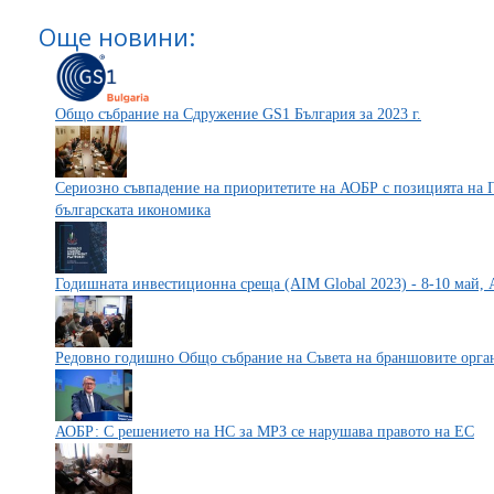
Още новини:
Общо събрание на Сдружение GS1 България за 2023 г.
Сериозно съвпадение на приоритетите на АОБР с позицията на П
българската икономика
Годишната инвестиционна среща (AIM Global 2023) - 8-10 май, 
Редовно годишно Общо събрание на Съвета на браншовите орг
АОБР: С решението на НС за МРЗ се нарушава правото на ЕС