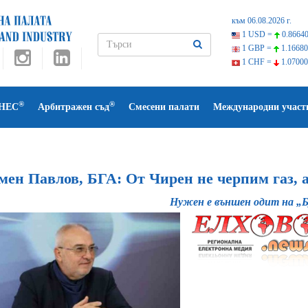
към 06.08.2026 г.
1 USD =
0.86640
1 GBP =
1.16680
1 CHF =
1.07000
®
®
НЕС
Арбитражен съд
Смесени палати
Международни участ
ен Павлов, БГА: От Чирен не черпим газ, а
Нужен е външен одит на „Б