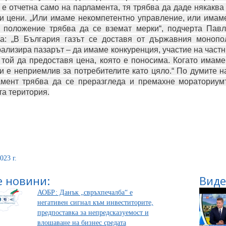
е отчетна само на парламента, тя трябва да даде някакв
и цени. „Или имаме некомпетентно управление, или имаме
 положение трябва да се вземат мерки“, подчерта Пав
а: „В България газът се доставя от държавния монопо
ализира пазарът – да имаме конкуренция, участие на частни 
той да предоставя цена, която е поносима. Когато имаме
и е неприемлив за потребителите като цяло.“ По думите н
мент трябва да се преразгледа и премахне мораториум
а територия.
023 г.
 новини:
Виде
АОБР: Данък „свръхпечалба“ е
негативен сигнал към инвеститорите,
предпоставка за непредсказуемост и
влошаване на бизнес средата