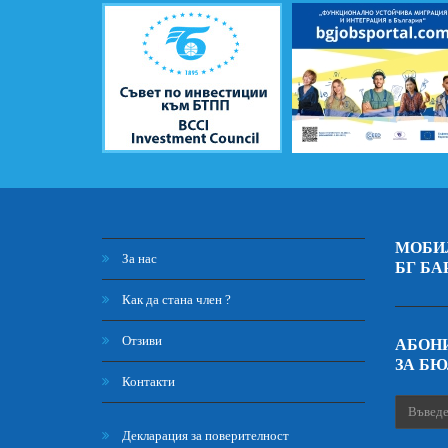
МОБИ
За нас
БГ БА
Как да стана член ?
Отзиви
АБОНИ
ЗА Б
Контакти
Декларация за поверителност