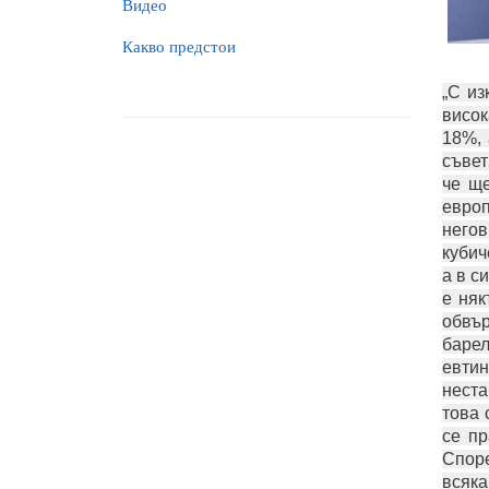
Видео
Какво предстои
„С из
висок
18%, 
съвет
че ще
европ
негов
кубич
а в с
е няк
обвър
барел
евти
неста
това 
се пр
Споре
всяка