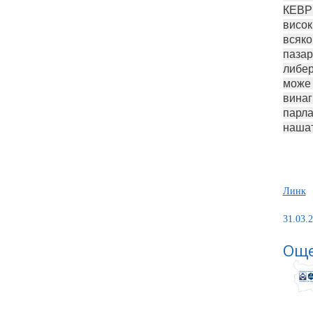
КЕВР 
висок
всяко
пазар
либер
може 
винаг
парла
нашат
Линк
31.03.2
Още