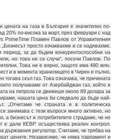
 цената на газа в България е значително по-
ад 20% по-висока за март, през февруари с над
ews PrimeTime Пламен Павлов от Управителния
 „Бизнесът просто изчаквахме и се надявахме,
 период, за да бъдем конкурентоспособни на
ели, но това не се случи“, посочи Павлов. По
ятелни. Това не е вярно, защото има 480 млн.
Тоест и в момента хранилището в Чирен е пълно,
н тогава скъп газ. Това означава, че причината
оито получаваме от Азербайджан газ, който е
ната на петрола се движеше около 89 долара за
ксираме, нашата цена би следвало да бъде най-
ът. „Отчитаме че страната е в политическа
 се занимава с тези въпроси много активно, но
и, а бизнесът и потребителите страдаме, че не
ът е дали КЕВР осъществява реален контрол.
на държавния регулатор. Считаме, че трябва на
ират цените. Независимо, че няма парламент и