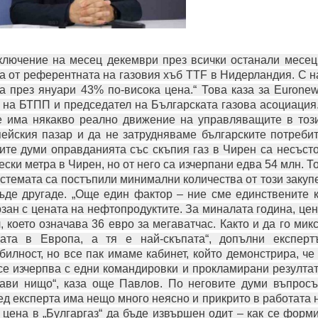
ключение на месец декември през всички останали месеци
а от референтната на газовия хъб TTF в Нидерландия. С н
а през януари 43% по-висока цена.“ Това каза за Euron
 на БТПП и председател на Българската газова асоциация.
 има някакво реално движение на управляващите в този
ейския пазар и да не затрудняваме българските потребит
ите думи оправданията със скъпия газ в Чирен са несъсто
ески метра в Чирен, но от него са изчерпани едва 54 млн. 
истемата са постъпили минимални количества от този закупе
ъде другаде. „Още един фактор – ние сме единствените к
зан с цената на нефтопродуктите. За миналата година, це
, което означава 36 евро за мегаватчас. Както и да го ми
ната в Европа, а тя е най-скъпата“, допълни експерт
билност, но все пак имаме кабинет, който демонстрира, че
се изчерпва с едни командировки и прокламирани резултат
ави нищо“, каза още Павлов. По неговите думи въпрос
д експерта има нещо много неясно и прикрито в работата 
 цена в „Булгаргаз“ да бъде извършен одит – как се форм