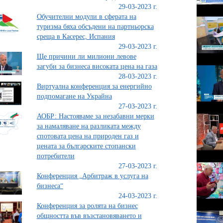
29-03-2023 г.
Обучителни модули в сферата на
туризма бяха обсъдени на партньорска
среща в Касерес, Испания
29-03-2023 г.
Ще причини ли милиони левове
загуби за бизнеса високата цена на газа
28-03-2023 г.
Виртуална конференция за енергийно
подпомагане на Украйна
27-03-2023 г.
АОБР: Настояваме за незабавни мерки
за намаляване на разликата между
спотовата цена на природен газ и
цената за българските стопански
потребители
27-03-2023 г.
Конференция „Арбитраж в услуга на
бизнеса“
24-03-2023 г.
Конференция за ролята на бизнес
общността във възстановяването и