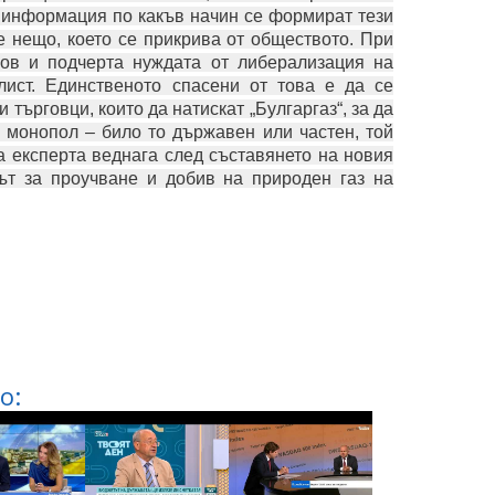
а информация по какъв начин се формират тези
 нещо, което се прикрива от обществото. При
лов и подчерта нуждата от либерализация на
лист. Единственото спасени от това е да се
търговци, които да натискат „Булгаргаз“, за да
 монопол – било то държавен или частен, той
а експерта веднага след съставянето на новия
ът за проучване и добив на природен газ на
о: