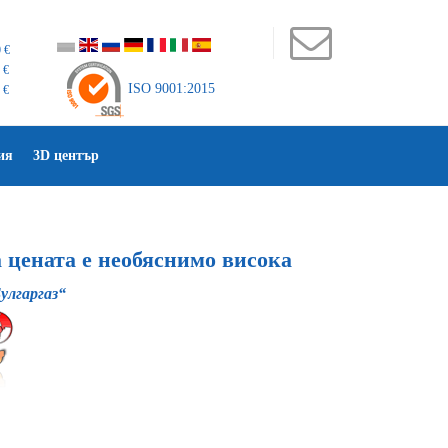
 €
 €
ISO 9001:2015
 €
ия
3D център
 цената е необяснимо висока
улгаргаз“