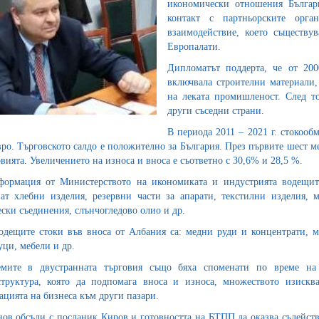
икономически отношения Българ
контакт с партньорските ор
взаимодействие, което съществу
Европалати.
Дипломатът поддерта, че от 200
включвала строителни материали,
на леката промишленост. След т
други съседни страни.
В периода 2011 – 2021 г. стокообм
вро. Търговското салдо е положително за България. През първите шест м
овията. Увеличението на износа и вноса е съответно с 30,6% и 28,5 %.
ормация от Министерството на икономиката и индустрията водещите
ат хлебни изделия, резервни части за апарати, текстилни изделия, 
ски съединения, слънчогледово олио и др.
одещите стоки във вноса от Албания са: медни руди и концентрати, ме
уци, мебели и др.
емите в двустранната търговия също бяха споменати по време на 
труктура, която да подпомага вноса и износа, множеството изискв
ацията на бизнеса към други пазари.
ов обсъди с посланик Киров и готовността на БТПП да оказва съдейств