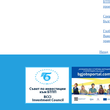
БТПП
прое
Срещ
Бълг
Глоб
Важн
хран
Назад