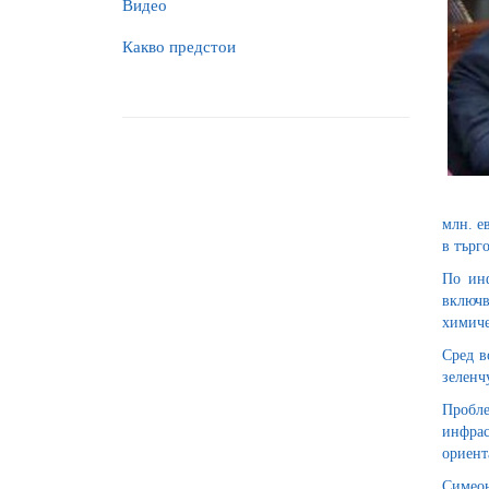
Видео
Какво предстои
млн. е
в търг
По инф
включв
химиче
Сред в
зеленч
Пробл
инфрас
ориент
Симеон