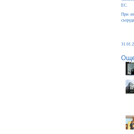
ЕС.
При ин
сътруд
31.01.2
Още