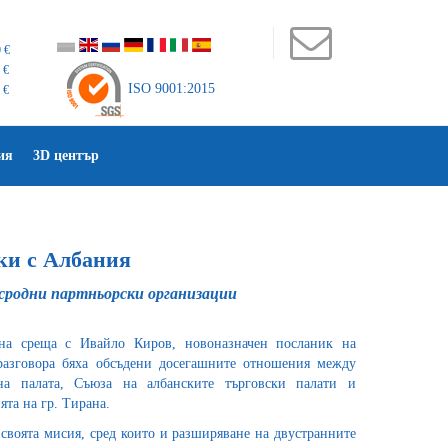
 €
 €
ISO 9001:2015
 €
ия
3D център
ки с Албания
сродни партньорски организации
на среща с Ивайло Киров, новоназначен посланик на
разговора бяха обсъдени досегашните отношения между
ена палата, Съюза на албанските търговски палати и
ята на гр. Тирана.
своята мисия, сред които и разширяване на двустранните