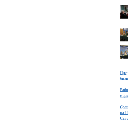
Пред
бизн
Рабо
мерк
Срещ
на Ш
Съве