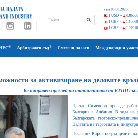
към 05.08.2026 г.
1 USD =
0.86550
1 GBP =
1.16660
1 CHF =
1.07010
®
®
НЕС
Арбитражен съд
Смесени палати
Международни участ
можности за активизиране на деловите връз
Бе направен преглед на отношенията на БТПП със 
Цветан Симеонов проведе работ
България в Албания. В хода на 
Българската търговско-промишл
Палатата на търговията и индустри
Посланик Киров очерта целите на 