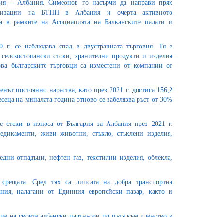
ия – Албания. Симеонов го насърчи да направи пряк
ганизации на БТПП в Албания и очерта активното
ва в рамките на Асоциацията на Балканските палати и
0 г. се наблюдава спад в двустранната търговия. Тя е
 селскостопански стоки, хранителни продукти и изделия
ова българските търговци са изместени от компании от
енът постоянно нараства, като през 2021 г. достига 156,2
есеца на миналата година отново се забелязва ръст от 30%
 стоки в износa от България за Албания през 2021 г.
медикаменти, живи животни, стъкло, стъклени изделия,
дни отпадъци, нефтен газ, текстилни изделия, облекла,
срещата. Сред тях са липсата на добра транспортна
ания, налагани от Единния европейски пазар, както и
ие на своите албански партньори по пътя към членство в