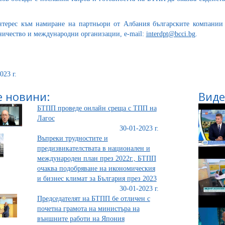
терес към намиране на партньори от Албания българските компании
ничество и международни организации, e-mail:
interdpt@bcci.bg
.
023 г.
 новини:
Виде
БТПП проведе онлайн среща с ТПП на
Лагос
30-01-2023 г.
Въпреки трудностите и
предизвикателствата в национален и
международен план през 2022г., БТПП
очаква подобряване на икономическия
и бизнес климат за България през 2023
30-01-2023 г.
Председателят на БТПП бе отличен с
почетна грамота на министъра на
външните работи на Япония