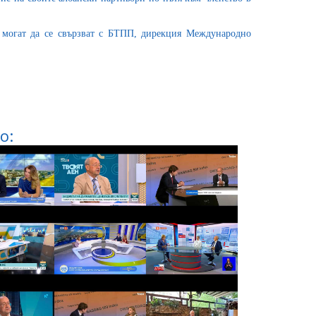
 могат да се свързват с БТПП, дирекция Международно
о: