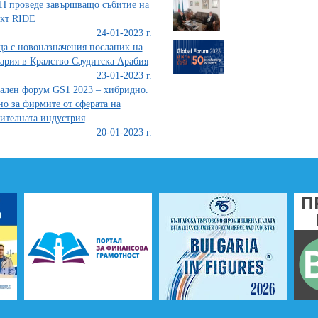
 проведе завършващо събитие на
кт RIDE
24-01-2023 г.
а с новоназначения посланик на
ария в Кралство Саудитска Арабия
23-01-2023 г.
ален форум GS1 2023 – хибридно.
о за фирмите от сферата на
ителната индустрия
20-01-2023 г.