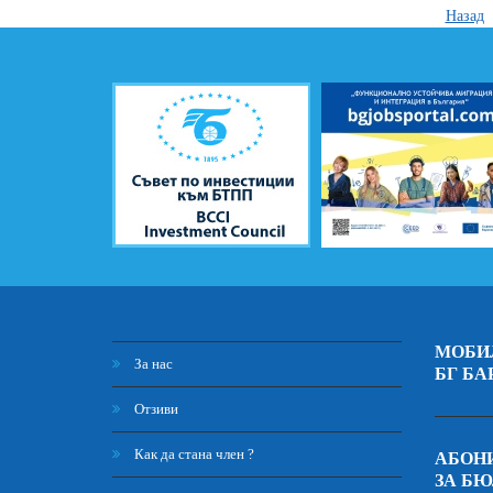
Назад
МОБИ
За нас
БГ БА
Отзиви
Как да стана член ?
АБОНИ
ЗА Б