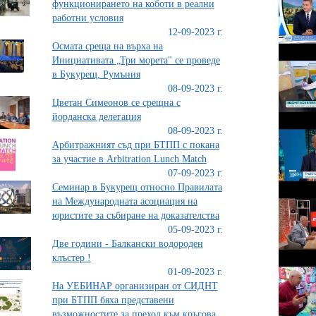
функционирането на коботи в реални
работни условия
12-09-2023 г.
Осмата среща на върха на
Инициативата „Три морета" се проведе
в Букурещ, Румъния
08-09-2023 г.
Цветан Симеонов се срещна с
йорданска делегация
08-09-2023 г.
Арбитражният съд при БТПП с покана
за участие в Arbitration Lunch Match
07-09-2023 г.
Семинар в Букурещ относно Правилата
на Международната асоциация на
юристите за събиране на доказателства
05-09-2023 г.
Две години - Балкански водороден
клъстер !
01-09-2023 г.
На УЕБИНАР организиран от СИДНТ
при БТПП бяха представени
възможностите за преход към кръгова