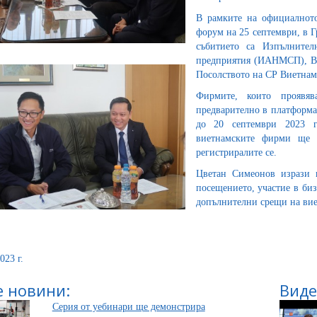
В рамките на официалното
форум на 25 септември, в 
събитието са Изпълнител
предприятия (ИАНМСП), Ви
Посолството на СР Виетнам
Фирмите, които проявяв
предварително в платформ
до 20 септември 2023 г
виетнамските фирми ще б
регистриралите се.
Цветан Симеонов изрази 
посещението, участие в биз
допълнителни срещи на вие
023 г.
 новини:
Виде
Серия от уебинари ще демонстрира