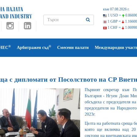
към 07.08.2026 г.
1 USD =
0.86690
1 GBP =
1.16600
1 CHF =
1.06990
®
®
НЕС
Арбитражен съд
Смесени палати
Международни участ
ща с дипломати от Посолството на СР Виет
Първият секретар към По
България - Нгуен Доан Мин
обсъдиха с председателя н
председателя на Народнот
2023г.
Целта на работната среща б
която ще включва над 20 
сектори на виетнамската ик