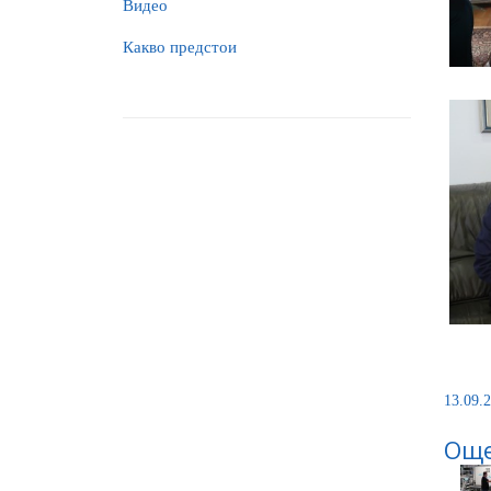
Видео
Какво предстои
13.09.2
Още