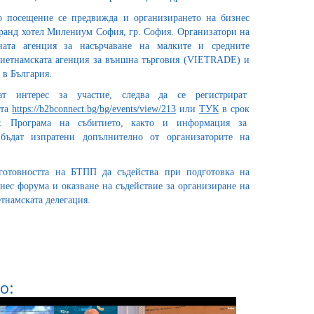
 посещение се предвижда и организирането на бизнес
Гранд хотел Милениум София, гр. София. Организатори на
ната агенция за насърчаване на малките и средните
етнамската агенция за външна търговия (VIETRADE) и
 в България.
ат интерес за участие, следва да се регистрират
ата
https://b2bconnect.bg/bg/events/view/213
или
ТУК
в срок
. Програма на събитието, както и информация за
ъдат изпратени допълнително от организаторите на
готовността на БТПП да съдейства при подготовка на
нес форума и оказване на съдействие за организиране на
тнамската делегация.
о: