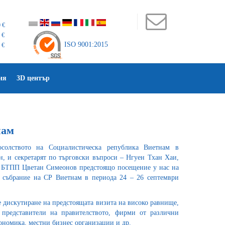
 €
 €
ISO 9001:2015
 €
ия
3D център
нам
солството на Социалистическа република Виетнам в
, и секретарят по търговски въпроси – Нгуен Тхан Хаи,
а БТПП Цветан Симеонов предстоящо посещение у нас на
о събрание на СР Виетнам в периода 24 – 26 септември
е дискутиране на предстоящата визита на високо равнище,
представители на правителството, фирми от различни
ономика, местни бизнес организации и др.