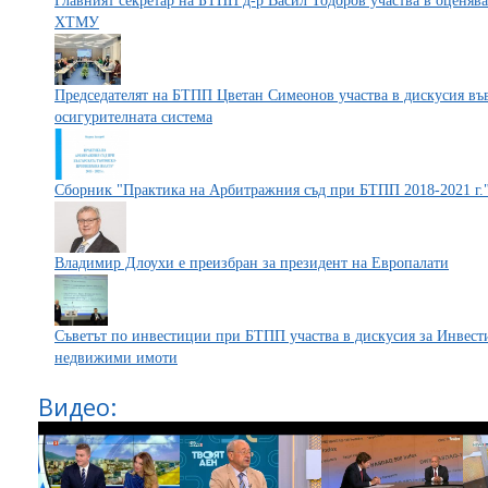
Главният секретар на БТПП д-р Васил Тодоров участва в оценяв
ХТМУ
Председателят на БТПП Цветан Симеонов участва в дискусия във
осигурителната система
Сборник "Практика на Арбитражния съд при БТПП 2018-2021 г.
Владимир Длоухи е преизбран за президент на Европалати
Съветът по инвестиции при БТПП участва в дискусия за Инвест
недвижими имоти
Видео: