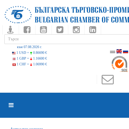
към 07.08.2026 г.
1 USD =
0.86690 €
1 GBP =
1.16600 €
1 CHF =
1.06990 €