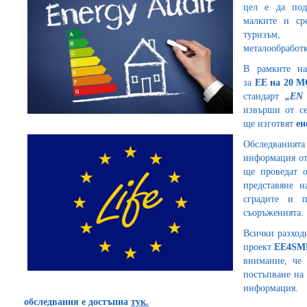
цел е да под
малките и ср
туризъм, х
металообработк
В рамките н
за
ЕЕ
на 20 
стандарт
„
EN 
извърши от се
ще изготвят
ен
Обследванията
информация от
ще проведат 
представяне 
сградите и п
съоръженията.
Всички разходи
проект
EE4SM
внимание, че
постъпване на 
информация
обследвания е достъпна
тук
.