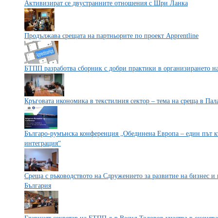
Активизират се двустранните отношения с Шри Ланка
Продължава срещата на партньорите по проект Apprentline
БТПП разработва сборник с добри практики в организирането н
Кръговата икономика в текстилния сектор – тема на среща в Пал
Българо-румънска конференция „Обединена Европа – един път к
интеграция“
Среща с ръководството на Сдружението за развитие на бизнес 
България