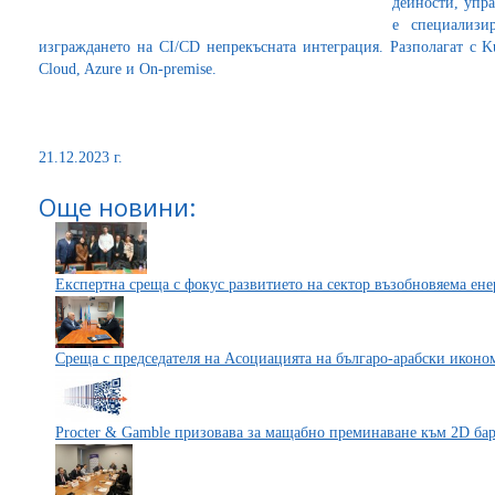
дейности, упр
е специализи
изграждането на CI/CD непрекъсната интеграция. Разполагат с K
Cloud, Azure и On-premise.
21.12.2023 г.
Още новини:
Експертна среща с фокус развитието на сектор възобновяема ене
Среща с председателя на Асоциацията на българо-арабски икон
Procter & Gamble призовава за мащабно преминаване към 2D бар