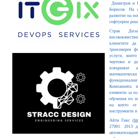
Димитров и В
Борисов. На 
развитие на но
софтуерни реше
Страк Диз
висококачеств
клиентите да
триизмерен ф
услуги, които
чертежи и до
извършват а
математичес
функционалнит
Компанията 
елементи за и
обучения по и
на които се 
инструменти и
Айти Гикс (
ht
27001: 2013 
автоматизаци