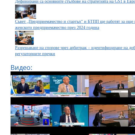
Дефинирани са основните стълбове на стратегията на GS1 в Евр
Съвет „Предприемачество и стартъп“ и БТПП ще работят за още
женското предприемачество през 2024 година
Разрешаване на спорове чрез арбитраж – идентифициране на до
регулаторните пречки
Видео: