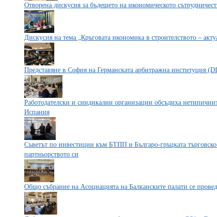
Отворена дискусия за бъдещето на икономическото сътрудничес
Дискусия на тема „Кръговата икономика в строителството – акт
Представяне в София на Германската арбитражна институция (D
Работодателски и синдикални организации обсъдиха нетипичните
Испания
Съветът по инвестиции към БТПП и Българо-гръцката търговск
партньорството си
Общо събрание на Асоциацията на Балканските палати се прове