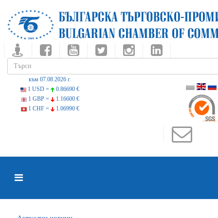
към 07.08.2026 г.
1 USD =
0.86690 €
1 GBP =
1.16600 €
1 CHF =
1.06990 €