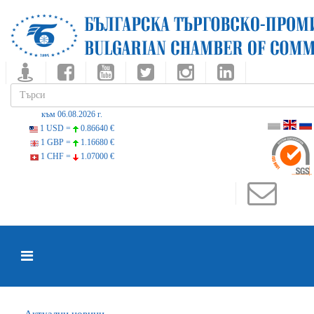
към 06.08.2026 г.
1 USD =
0.86640 €
1 GBP =
1.16680 €
1 CHF =
1.07000 €