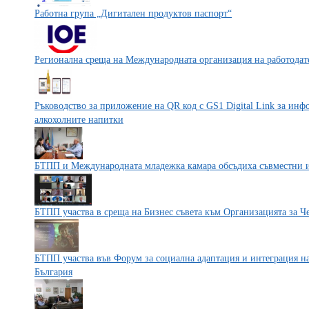
Работна група „Дигитален продуктов паспорт“
Регионална среща на Международната организация на работодате
Ръководство за приложение на QR код с GS1 Digital Link за ин
алкохолните напитки
БТПП и Международната младежка камара обсъдиха съвместни 
БТПП участва в среща на Бизнес съвета към Организацията за 
БТПП участва във Форум за социална адаптация и интеграция н
България