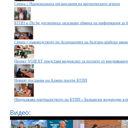
Среща с Националната организация на митническите агенти
БТПП и Dir.bg договориха засилване обмена на информация за 
Среща с ръководството на Асоциацията на българо-арабски ико
Проект VOJEXT представя видеоклип за ползите от внедряването
Новият посланик на Алжир посети БТПП
Продължава партньорството на БТПП с Балкански водороден кл
Видео: