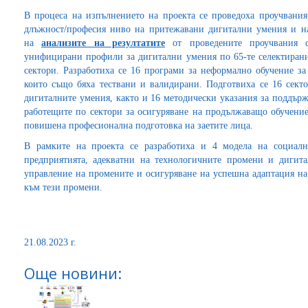
В процеса на изпълнението на проекта се проведоха проучвания
длъжност/професия ниво на притежавани дигитални умения и на
на
анализите на резултатите
от проведените проучвания с
унифицирани профили за дигитални умения по 65-те селектиран
сектори. Разработиха се 16 програми за неформално обучение з
които също бяха тествани и валидирани. Подготвиха се 16 сек
дигиталните умения, както и 16 методически указания за поддър
работещите по сектори за осигуряване на продължаващо обучение
повишена професионална подготовка на заетите лица.
В рамките на проекта се разработиха и 4 модела на социалн
предприятията, адекватни на технологичните промени и дигита
управление на промените и осигуряване на успешна адаптация на
към тези промени.
21.08.2023 г.
Още новини: