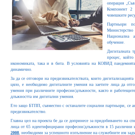
операция „Съв
Компонент 2 
човешките ресу
Партньори п
Министерств
Национална а
обучение.
Дигиталната т
процес, който
икономиката, така и в бита. В условията на КОВИД пандемията
динамично.
За да се отговори на предизвикателствата, които дигитализацията
цяло, е необходимо дигиталните умения на заетите лица да отго
умения при различните професии/длъжности, както и работещит
длъжността им дигитални умения.
Ето защо БТПП, съвместно с останалите социални партньори, се а
предизвикателство.
Главна цел на проекта бе да се допринесе за придобиването на с
лица от 65 идентифицирани професии/длъжности в 15 различни 
2008
, необходими за успешното изпълнение на служебните им зад