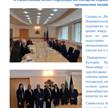
промишлена палат
Създава се „Bu
Неправителс
подпомогне и
връзки между 
ясно на сре
индустрията
инициативната
участие взе и
„Традиционно
България, К
Люксембург 
задълбочаване
отбеляза минис
българската и
особено важн
люксембургс
развитие на ве
Съвместната би