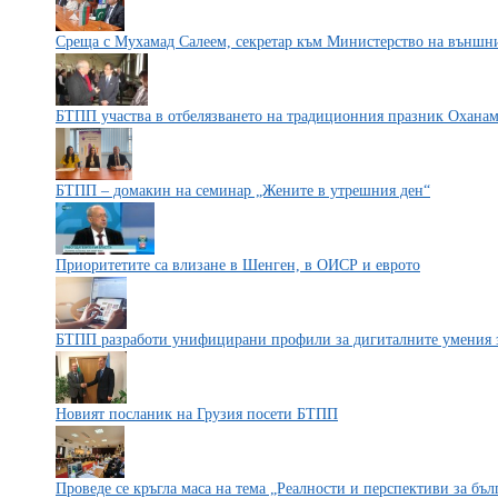
Среща с Мухамад Салеем, секретар към Министерство на външни
БТПП участва в отбелязването на традиционния празник Охана
БТПП – домакин на семинар „Жените в утрешния ден“
Приоритетите са влизане в Шенген, в ОИСР и еврото
БТПП разработи унифицирани профили за дигиталните умения 
Новият посланик на Грузия посети БТПП
Проведе се кръгла маса на тема „Реалности и перспективи за бъ