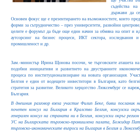
ще участва Бъ
съдейства на
държави да се
Основен фокус ще е презентирането на възможностите, които предл
форми за сътрудничество – през университети, развойни центров
целите е форумът да бъде още един начин за обмяна на опит и и
аутсорсинг на бизнес процеси, ИКТ сектора, изследвания и
промишленост и др.
Зам.-министър Ирина Щонова посочи, че търговските аташета на 
подобни инициативи и развитието на двустранните икономич
процеса по институционализиране на новата организация. Учас
Белгия е един от водещите инвеститори в България, като белг
стратегия за развитие. Великото херцогство Люксембург се нареж
България.
В днешния разговор взеха участие Филип Беке, бивш посланик н
почетен консул на България в Кралство Белгия, консулски окр
генерален консул на страната ни в Белгия, консулски окръг реги
УС на Българската търговско-промишлена палата, Божидар Пат
търговско-икономическите въпроси на България в Белгия и Люксемб