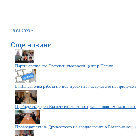
18.04.2023 г.
Още новини:
Партньорство със Световен търговски център Париж
БТПП започва работа по нов проект за насърчаване на приложе
Ще бъде създаден Експертен съвет по кръгова икономика и зеле
Председателят на Дружеството на кардиолозите в България доц.