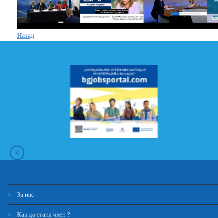
Назад
За нас
Как да стана член ?