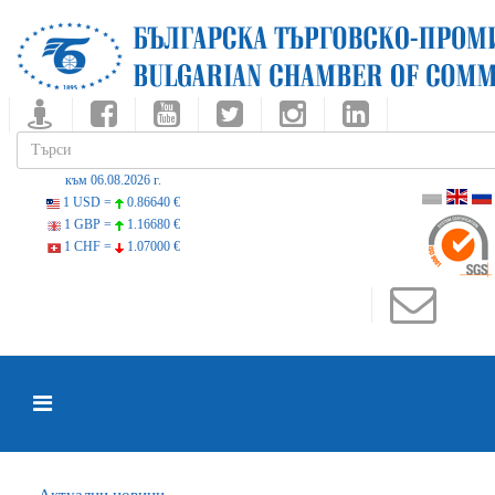
към 06.08.2026 г.
1 USD =
0.86640 €
1 GBP =
1.16680 €
1 CHF =
1.07000 €