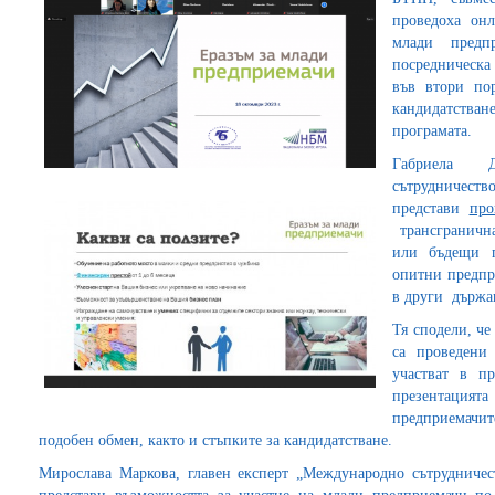
проведоха онл
млади предп
посредническа
във втори по
кандидатства
програмата.
Габриела Д
сътрудничест
представи
про
трансгранична
или бъдещи п
опитни предпр
в други държав
Тя сподели, че
са проведени
участват в п
презентацията 
предприемачит
подобен обмен, както и стъпките за кандидатстване.
Мирослава Маркова, главен експерт „Международно сътрудниче