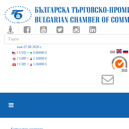
към 07.08.2026 г.
1 USD =
0.86690 €
1 GBP =
1.16600 €
1 CHF =
1.06990 €