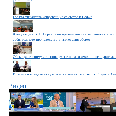
Голяма финансова конференция се състоя в София
Членуващи в БТПП браншови организации се запознаха с новит
арбитражното производство в търговския оборот
Обсъжда се формула за определяне на максималния осигурителе
Връчиха наградите за луксозно строителство Luxury Property Awa
Видео: