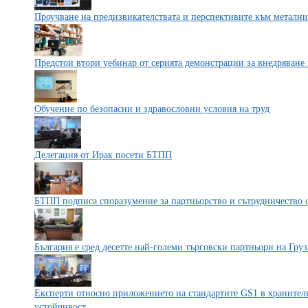
Проучване на предизвикателствата и перспективите към металния
Предстои втори уебинар от серията демонстрации за внедряване 
Обучение по безопасни и здравословни условия на труд
Делегация от Ирак посети БТПП
БТПП подписа споразумение за партньорство и сътрудничество
България е сред десетте най-големи търговски партньори на Гру
Експерти относно приложението на стандартите GS1 в хранителн
устойчивост