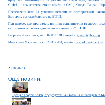
представи възможността за участие на млади предприемачи п
Global
– с осъществяването на обмени в САЩ, Канада, Тайван, Из
Представени бяха 14 успешни истории на предприемачи, които
България, със съдействието на БТПП.
При интерес към програмата или при допълнителни върпроси, мож
сътрудничество и международни организации“, БТПП:
Габриела Димитрова, тел.: 02 8117 489, е-мейл:
interdpt@bcci.bg
Мирослава Маркова, тел.: 02 8117 494, е-мейл:
m.markova@bcci.bg
20.10.2023 г.
Още новини:
Среща с Георги Колев, председател на Съюза на инвалидите в Бъ