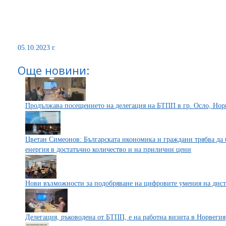
05.10.2023 г.
Още новини:
Продължава посещението на делегация на БТПП в гр. Осло, Нор
Цветан Симеонов: Българската икономика и граждани трябва да 
енергия в достатъчно количество и на прилични цени
Нови възможности за подобряване на цифровите умения на дис
Делегация, ръководена от БТПП, е на работна визита в Норвегия