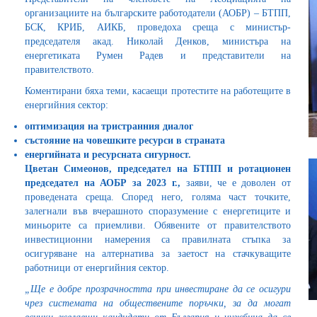
организациите на българските работодатели (АОБР) – БТПП,
БСК, КРИБ, АИКБ, проведоха среща с министър-
председателя акад. Николай Денков, министъра на
енергетиката Румен Радев и представители на
правителството.
Коментирани бяха теми, касаещи протестите на работещите в
енергийния сектор:
оптимизация на тристранния диалог
състояние на човешките ресурси в страната
енергийната и ресурсната сигурност.
Цветан Симеонов, председател на БТПП и ротационен
председател на АОБР за 2023 г.,
заяви, че е доволен от
проведената среща. Според него, голяма част точките,
залегнали във вчерашното споразумение с енергетиците и
миньорите са приемливи. Обявените от правителството
инвестиционни намерения са правилната стъпка за
осигуряване на алтернатива за заетост на стачкуващите
работници от енергийния сектор.
„Ще е добре прозрачността при инвестиране да се осигури
чрез системата на обществените поръчки, за да могат