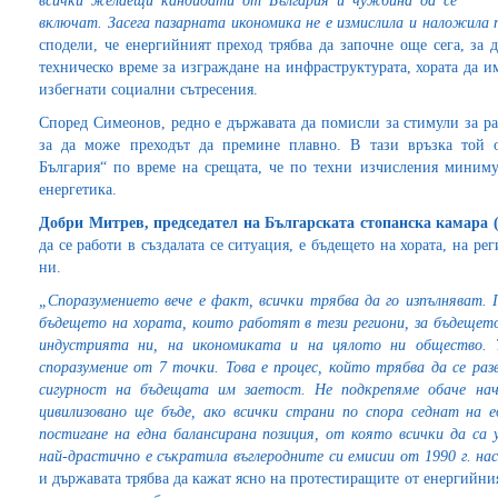
всички желаещи кандидати от България и чужбина да се
включат. Засега пазарната икономика не е измислила и наложила 
сподели, че енергийният преход трябва да започне още сега, за 
техническо време за изграждане на инфраструктурата, хората да и
избегнати социални сътресения.
Според Симеонов, редно е държавата да помисли за стимули за ра
за да може преходът да премине плавно. В тази връзка той о
България“ по време на срещата, че по техни изчисления миниму
енергетика.
Добри Митрев, председател на Българската стопанска камара
да се работи в създалата се ситуация, е бъдещето на хората, на ре
ни.
„Споразумението вече е факт, всички трябва да го изпълняват. 
бъдещето на хората, които работят в тези региони, за бъдещето
индустрията ни, на икономиката и на цялото ни общество. 
споразумение от 7 точки. Това е процес, който трябва да се ра
сигурност на бъдещата им заетост. Не подкрепяме обаче нач
цивилизовано ще бъде, ако всички страни по спора седнат на 
постигане на една балансирана позиция, от която всички да са 
най-драстично е съкратила въглеродните си емисии от 1990 г. на
и държавата трябва да кажат ясно на протестиращите от енергийния