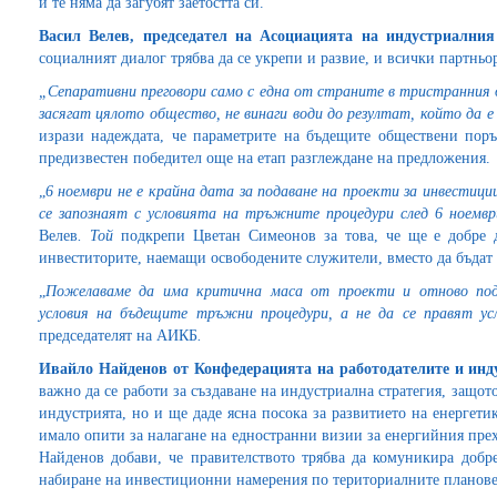
и те няма да загубят заетостта си.
Васил Велев, председател на Асоциацията на индустриалн
социалният диалог трябва да се укрепи и развие, и всички партньо
„Сепаративни преговори само с една от страните в тристранния д
засягат цялото общество, не винаги води до резултат, който да 
изрази надеждата, че параметрите на бъдещите обществени пор
предизвестен победител още на етап разглеждане на предложения.
„
6 ноември не е крайна дата за подаване на проекти за инвестиц
се запознаят с условията на тръжните процедури след 6 ноемв
Велев
. Той
подкрепи Цветан Симеонов за това, че ще е добре 
инвеститорите, наемащи освободените служители, вместо да бъдат д
„
Пожелаваме да има критична маса от проекти и отново подч
условия на бъдещите тръжни процедури, а не да се правят ус
председателят на АИКБ
.
Ивайло Найденов от Конфедерацията на работодателите и инд
важно да се работи за създаване на индустриална стратегия, защото
индустрията, но и ще даде ясна посока за развитието на енергет
имало опити за налагане на едностранни визии за енергийния прехо
Найденов добави, че правителството трябва да комуникира добр
набиране на инвестиционни намерения по териториалните планове,