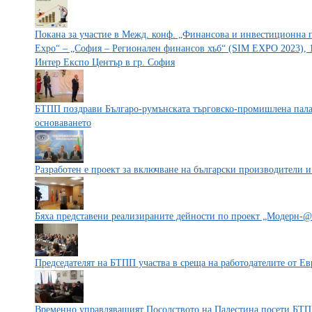
Покана за участие в Межд. конф. „Финансова и инвестиционна по
Expo“ – „София – Регионален финансов хъб“ (SIM EXPO 2023), 1
Интер Експо Център в гр. София
БТПП поздрави Българо-румънската търговско-промишлена пала
основаването
Разработен е проект за включване на български производители и
Бяха представени реализираните дейности по проект „Модерн-@
Председателят на БТПП участва в среща на работодателите от Е
Временно управляващият Посолството на Палестина посети БТ