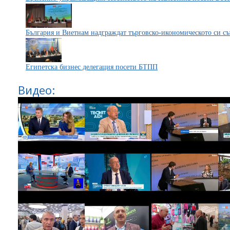
България и Виетнам надграждат търговско-икономическото си с
Египетска бизнес делегация посети БТПП
Видео: