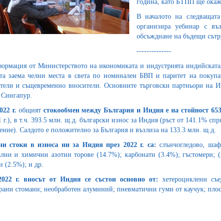
година, като БТПП ще окаж
В началото на следващат
организира уебинар с въ
обсъжднане на бъдещи сът
--------------
ормация от Министерството на икономиката и индустрията индийската и
та заема челни места в света по номинален БВП и паритет на покупа
тели и същевременно вносители. Основните търговски партньори на И
 Сингапур.
022 г.
общият
стокообмен между България и Индия е на стойност 653
 г.), в т.ч. 393.5 млн. щ.д. български износ за Индия (ръст от 141.1% сп
ение). Салдото е положително за България и възлиза на 133.3 млн. щ.д.
и стоки в износа ни за Индия през 2022 г. са:
слънчогледово, шаф
лни и химични азотни торове (14.7%); карбонати (3.4%); гъстомери;
и (2.5%); и др.
2022 г. вносът от Индия се състои основно от:
хетероциклени съ
рани стомани; необработен алуминий; пневматични гуми от каучук; плос