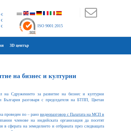
 €
 €
ISO 9001:2015
 €
ия
3D център
тие на бизнес и културни
ел на Сдружението за развитие на бизнес и културни
 България разговаря с председателя на БТПП, Цветан
на проведен по – рано
видеоразговор с Палатата на МСП в
мпании членове на индийската организация да посетят
я в сферата на земеделието и отбраната през следващата