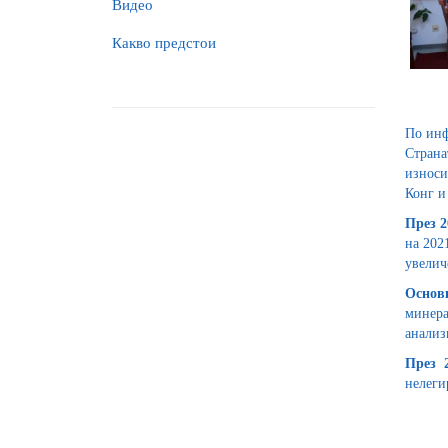
Видео
Какво предстои
По инф
Страна
износи
Конг и
През 2
на 2021
увелич
Основн
минера
анализ
През 
нелеги