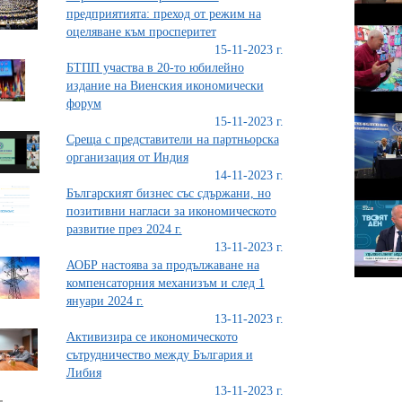
предприятията: преход от режим на
оцеляване към просперитет
15-11-2023 г.
БТПП участва в 20-то юбилейно
издание на Виенския икономически
форум
15-11-2023 г.
Среща с представители на партньорска
организация от Индия
14-11-2023 г.
Българският бизнес със сдържани, но
позитивни нагласи за икономическото
развитие през 2024 г.
13-11-2023 г.
АОБР настоява за продължаване на
компенсаторния механизъм и след 1
януари 2024 г.
13-11-2023 г.
Активизира се икономическото
сътрудничество между България и
Либия
13-11-2023 г.