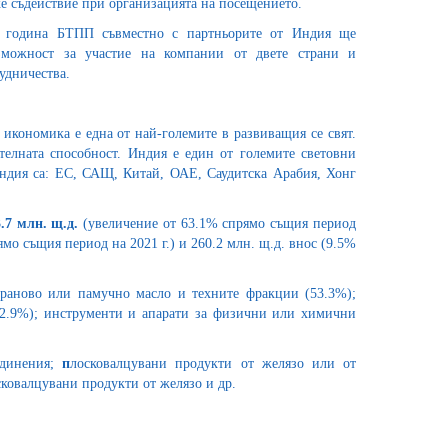
е съдействие при организацията на посещението.
а година БТПП съвместно с партньорите от Индия ще
зможност за участие на компании от двете страни и
рудничества.
кономика е една от най-големите в развиващия се свят.
телната способност. Индия е един от големите световни
ндия са: ЕС, САЩ, Китай, ОАЕ, Саудитска Арабия, Хонг
.7 млн. щ.д.
(увеличение от 63.1% спрямо същия период
рямо същия период на 2021 г.) и 260.2 млн. щ.д. внос (9.5%
раново или памучно масло и техните фракции (53.3%);
 (2.9%); инструменти и апарати за физични или химични
единения;
п
лосковалцувани продукти от желязо или от
ковалцувани продукти от желязо и др.