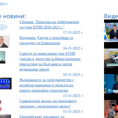
023 г.
 новини:
Виде
Сборник "Практика на Арбитражния
съд при БТПП 2018-2021 г."
17-11-2023 г.
Владимир Длоухи е преизбран за
президент на Европалати
16-11-2023 г.
Съветът по инвестиции при БТПП
участва в дискусия за Инвестиционно
присъствие на България в сектор
недвижими имоти
16-11-2023 г.
Възможности за сътрудничество с
китайски компании в областта на
новите енергийни технологии
15-11-2023 г.
Сравнителен анализ на проблемите,
свързани с нетипичната заетост
15-11-2023 г.
Европейският парламент на