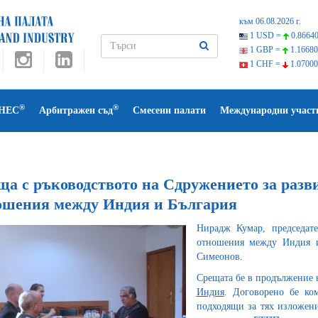
към 06.08.2026 г.
1 USD =
0.86640
1 GBP =
1.16680
1 CHF =
1.07000
®
®
НЕС
Арбитражен съд
Смесени палати
Международни участ
ща с ръководството на Сдружението за разви
ошения между Индия и България
Нирадж Кумар, председат
отношения между Индия и
Симеонов.
Срещата бе в продължение 
Индия
. Договорено бе ко
подходящи за тях изложени