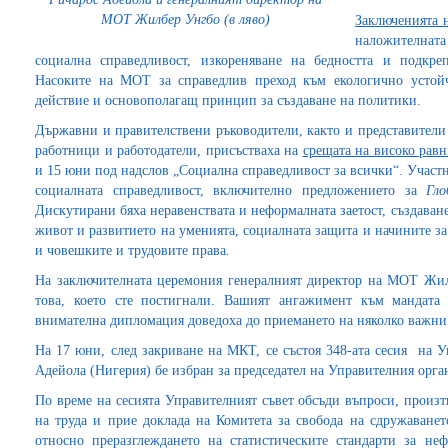
МОТ Жилбер Унгбо (в ляво)
Заключенията н
наложителната
социална справедливост, изкореняване на бедността и подкре
Насоките на МОТ за справедлив преход към екологично устой
действие и основополагащ принцип за създаване на политики.
Държавни и правителствени ръководители, както и представители
работници и работодатели, присъстваха на
срещата на високо равн
и 15 юни под надслов „Социална справедливост за всички“. Участ
социалната справедливост, включително предложението за
Гло
Дискутирани бяха неравенствата и неформалната заетост, създаван
живот и развитието на уменията, социалната защита и начините за
и човешките и трудовите права.
На заключителната церемония генералният директор на МОТ Жилбе
това, което сте постигнали. Вашият ангажимент към мандат
внимателна дипломация доведоха до приемането на няколко важни
На 17 юни, след закриване на МКТ, се състоя 348-ата сесия на 
Адейола (Нигерия) бе избран за председател на Управителния орган
По време на сесията Управителният съвет обсъди въпроси, произ
на труда и прие доклада на Комитета за свобода на сдружаванет
относно преразглеждането на статистическите стандарти за не