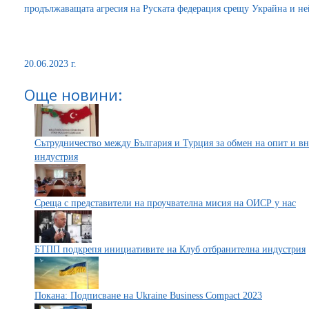
продължаващата агресия на Руската федерация срещу Украйна и ней
20.06.2023 г.
Още новини:
Сътрудничество между България и Турция за обмен на опит и в
индустрия
Среща с представители на проучвателна мисия на ОИСР у нас
БТПП подкрепя инициативите на Клуб отбранителна индустрия
Покана: Подписване на Ukraine Business Compact 2023