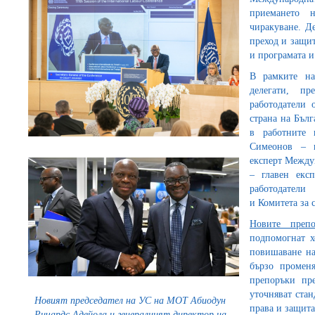
приемането н
чиракуване. Д
преход и защит
и програмата 
В рамките на
делегати, пр
работодатели 
страна на Бълг
в работните 
Симеонов – п
експерт Между
– главен експ
работодател
и Комитета за 
Новите препо
подпомогнат х
повишаване на
бързо променя
препоръки пре
уточняват стан
Новият председател на УС на МОТ Абиодун
права и защита
Ричардс Адейола и генералният директор на