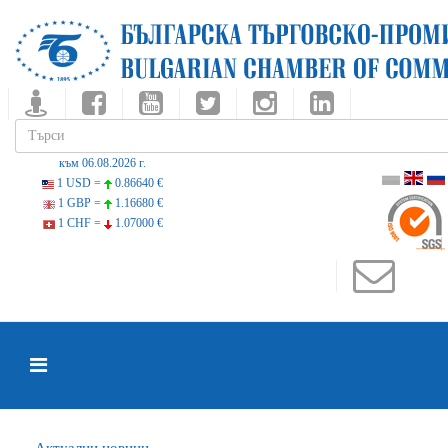
към 06.08.2026 г.
1 USD =
0.86640 €
1 GBP =
1.16680 €
1 CHF =
1.07000 €