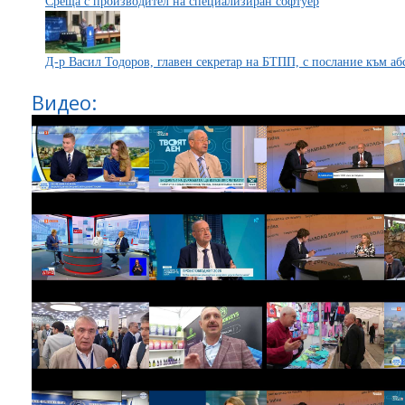
Среща с производител на специализиран софтуер
Д-р Васил Тодоров, главен секретар на БТПП, с послание към а
Видео: