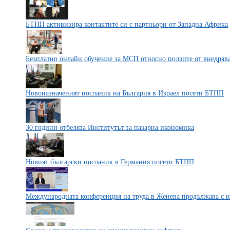
БТПП активизира контактите си с партньори от Западна Африка
Безплатно онлайн обучение за МСП относно ползите от внедрява
Новоназначеният посланик на България в Израел посети БТПП
30 години отбеляза Институтът за пазарна икономика
Новият български посланик в Германия посети БТПП
Международната конференция на труда в Женева продължава с из