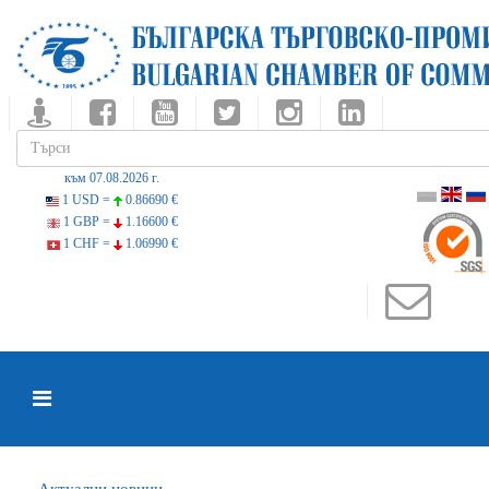
към 07.08.2026 г.
1 USD =
0.86690 €
1 GBP =
1.16600 €
1 CHF =
1.06990 €