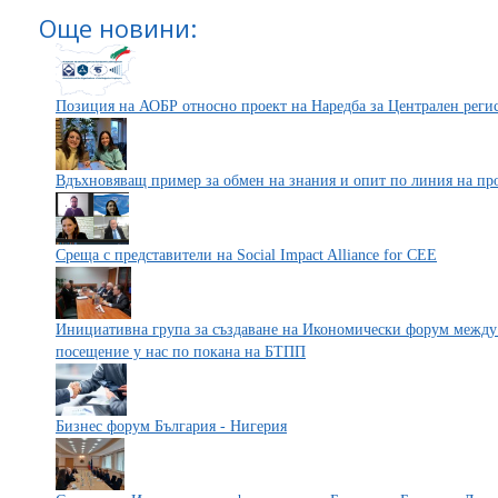
Още новини:
Позиция на АОБР относно проект на Наредба за Централен регис
Вдъхновяващ пример за обмен на знания и опит по линия на пр
Среща с представители на Social Impact Alliance for CEE
Инициативна група за създаване на Икономически форум между 
посещение у нас по покана на БТПП
Бизнес форум България - Нигерия