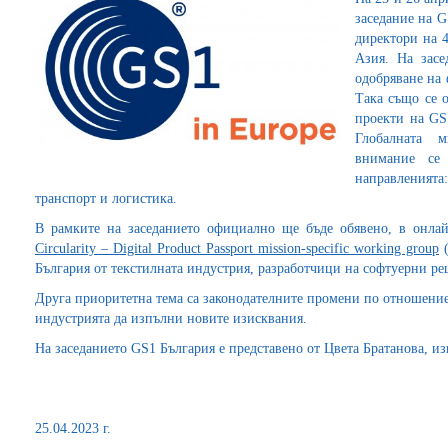
заседание на G
директори на 
Азия. На засе
одобряване на 
Така също се 
проекти на GS1
Глобалната 
внимание се
направленият
транспорт и логистика.
В рамките на заседанието официално ще бъде обявено, в онлай
Circularity – Digital Product Passport mission-specific working group
(
България от текстилната индустрия, разработчици на софтуерни ре
Друга приоритетна тема са законодателните промени по отношение
индустрията да изпълни новите изисквания.
На заседанието GS1 България е представено от Цвета Братанова, и
25.04.2023 г.