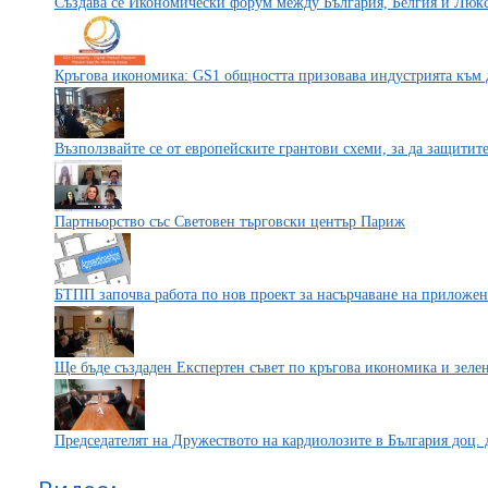
Създава се Икономически форум между България, Белгия и Люк
Кръгова икономика: GS1 общността призовава индустрията към 
Възползвайте се от европейските грантови схеми, за да защитит
Партньорство със Световен търговски център Париж
БТПП започва работа по нов проект за насърчаване на приложе
Ще бъде създаден Експертен съвет по кръгова икономика и зеле
Председателят на Дружеството на кардиолозите в България доц.