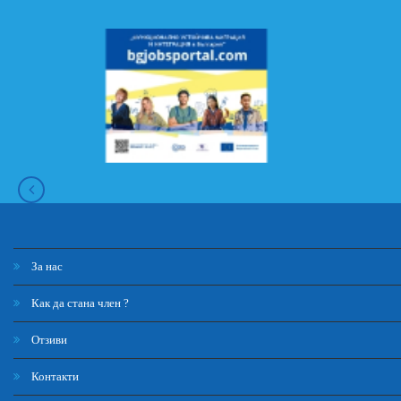
За нас
Как да стана член ?
Отзиви
Контакти