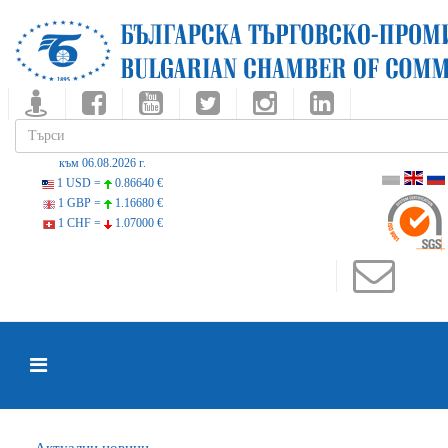
към 06.08.2026 г.
1 USD =
0.86640 €
1 GBP =
1.16680 €
1 CHF =
1.07000 €