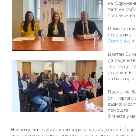
на Сдружени
гост на съб
посланик на
Привет
отправих
Симеонов
и
Цветан Симе
да съдейств
Той също та
отдели в БТ
на база про
Посланик За
от орган
възможнос
помощта н
бизнеса у на
Нейно превъзходителство изрази надеждата си в бъдещ
света жените да имат повече права и възможности за р