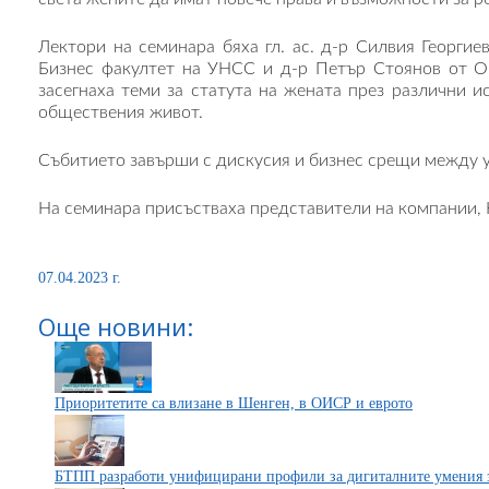
Лектори на семинара бяха гл. ас. д-р Силвия Георгие
Бизнес факултет на УНСС и д-р Петър Стоянов от О
засегнаха теми за статута на жената през различни и
обществения живот.
Събитието завърши с дискусия и бизнес срещи между 
На семинара присъстваха представители на компании, 
07.04.2023 г.
Още новини:
Приоритетите са влизане в Шенген, в ОИСР и еврото
БТПП разработи унифицирани профили за дигиталните умения 