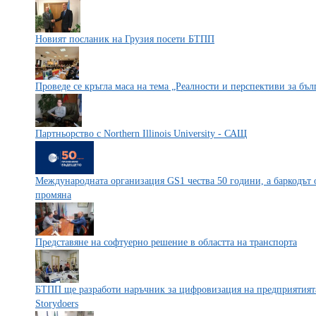
Новият посланик на Грузия посети БТПП
Проведе се кръгла маса на тема „Реалности и перспективи за бъ
Партньорство с Northern Illinois University - САЩ
Международната организация GS1 чества 50 години, а баркодът 
промяна
Представяне на софтуерно решение в областта на транспорта
БТПП ще разработи наръчник за цифровизация на предприятията
Storydoers