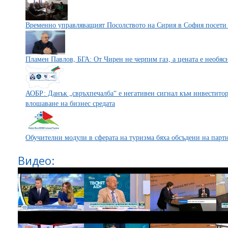
Временно управляващият Посолството на Сирия в София посет
Пламен Павлов, БГА: От Чирен не черпим газ, а цената е необя
АОБР: Данък „свръхпечалба“ е негативен сигнал към инвеститор
влошаване на бизнес средата
Обучителни модули в сферата на туризма бяха обсъдени на партн
Видео: