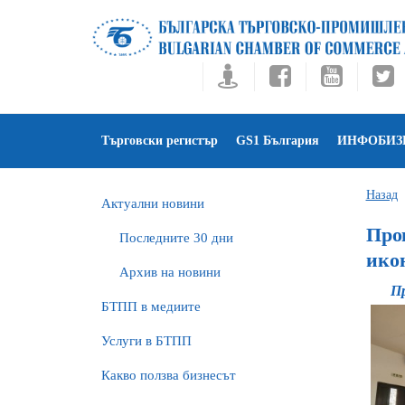
Търговски регистър
GS1 България
ИНФОБИЗ
Назад
Актуални новини
Пров
Последните 30 дни
ико
Архив на новини
Пр
БTПП в медиите
Услуги в БТПП
Какво ползва бизнесът