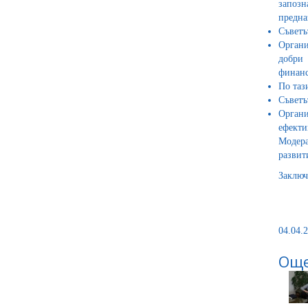
запозн
предна
Съветъ
Органи
добри 
финанс
По таз
Съветъ
Органи
ефекти
Модера
развит
Заключ
04.04.2
Още