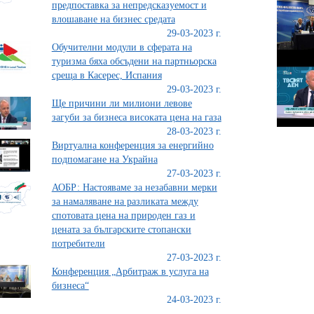
предпоставка за непредсказуемост и
влошаване на бизнес средата
29-03-2023 г.
Обучителни модули в сферата на
туризма бяха обсъдени на партньорска
среща в Касерес, Испания
29-03-2023 г.
Ще причини ли милиони левове
загуби за бизнеса високата цена на газа
28-03-2023 г.
Виртуална конференция за енергийно
подпомагане на Украйна
27-03-2023 г.
АОБР: Настояваме за незабавни мерки
за намаляване на разликата между
спотовата цена на природен газ и
цената за българските стопански
потребители
27-03-2023 г.
Конференция „Арбитраж в услуга на
бизнеса“
24-03-2023 г.