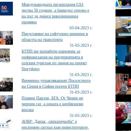
Международната организация GS1
чества 50 години, а баркодът отново е
на път да донесе революционна
промяна
03-04-2023 г.
Представяне на софтуерно решение в
областта на транспорта
31-03-2023 г.
БТПП ще разработи наръчник за
цифровизация на предприятията в
селския туризъм по линия на проект
Storydoers
31-03-2023 г.
Временно управляващият Посолството
на Сирия в София посети БТПП
31-03-2023 г.
Пламен Павлов, БГА: От Чирен не
черпим газ, а цената е необяснимо
висока
31-03-2023 г.
АОБР: Данък „свръхпечалба“ е
негативен сигнал към инвеститорите,