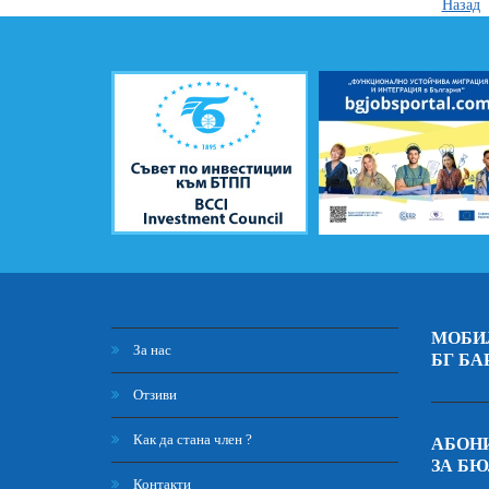
Назад
МОБИ
За нас
БГ БА
Отзиви
Как да стана член ?
АБОНИ
ЗА Б
Контакти