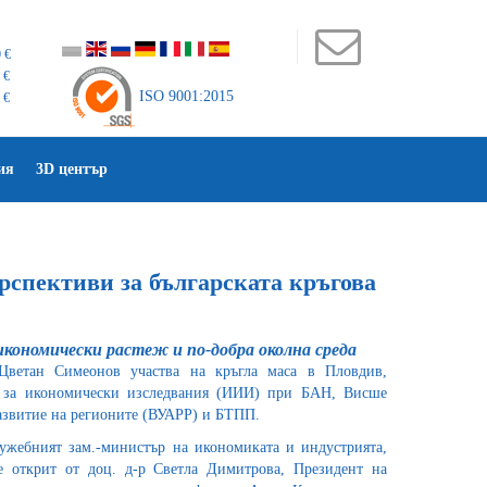
 €
 €
ISO 9001:2015
 €
ия
3D център
ерспективи за българската кръгова
икономически растеж и по-добра околна среда
Цветан Симеонов участва на кръгла маса в Пловдив,
т за икономически изследвания (ИИИ) при БАН, Висше
азвитие на регионите (ВУАРР) и БТПП.
ужебният зам.-министър на икономиката и индустрията,
 открит от доц. д-р Светла Димитрова, Президент на