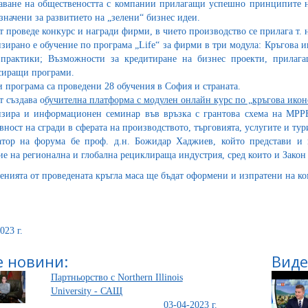
аване на обществеността с компании прилагащи успешно принципите н
значени за развитието на „зелени“ бизнес идеи.
т проведе конкурс и награди фирми, в чието производство се прилага т. 
зирано е обучение по програма „Life“ за фирми в три модула: Кръгова 
практики; Възможности за кредитиране на бизнес проекти, прилаг
иращи програми.
и програма са проведени 28 обучения в София и страната.
т създава о
бучителна платформа с модулен онлайн курс по „кръгова ико
зира и информационен семинар във връзка с грантова схема на МРР
вност на сгради в сферата на производството, търговията, услугите и тур
тор на форума бе проф. д.н. Божидар Хаджиев, който представи и 
ие на регионална и глобална рециклираща индустрия, сред които и Закон
енията от проведената кръгла маса ще бъдат оформени и изпратени на к
023 г.
 новини:
Виде
Партньорство с Northern Illinois
University - САЩ
03-04-2023 г.