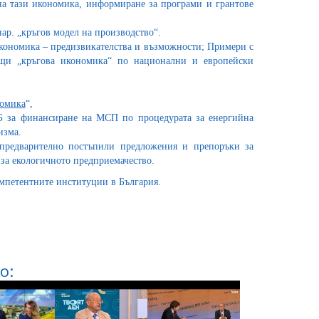
а тази икономика, информиране за програми и грантове
нар. „кръгов модел на производство“.
икономика – предизвикателства и възможности; Примери с
ащи „кръгова икономика“ по национални и европейски
номика
“,
Б за финансиране на МСП по процедурата за енергийна
изма.
предварително постъпили предложения и препоръки за
 за екологичното предприемачество.
омпетентните институции в България.
о: