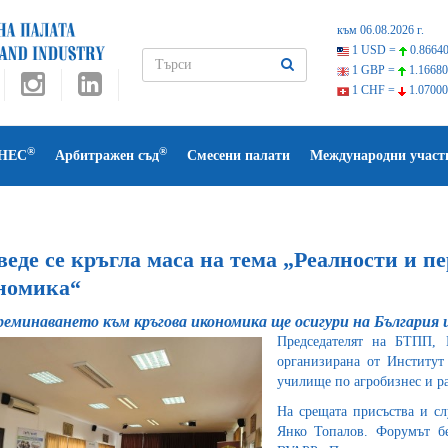
към 06.08.2026 г.
1 USD =
0.86640
1 GBP =
1.16680
1 CHF =
1.07000
®
®
НЕС
Арбитражен съд
Смесени палати
Международни участ
еде се кръгла маса на тема „Реалности и п
номика“
еминаването към кръгова икономика ще осигури на България 
Председателят на БТПП, 
организирана от Институ
училище по агробизнес и р
На срещата присъства и сл
Янко Топалов. Форумът бе