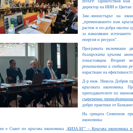
ВУАРР. Приветствия към 
директор на ИИИ и Цветан
Зам.-министърът на ико
„преминаването към кръго
растеж и по-добра околна с
за намаляване изтичането
енергия и ресурси“.
Програмата включваше д
българската кръгова икон
понастоящем. Вторият м
регионалната и глобална р
нарастване на ефективностт
Д-р инж. Никола Добрев пр
кръговата икономика. П
преподавателите по иконом
съвременни трансформации
добри практики от Балканит
На срещата Симеонов пре
икономика:
ен е Съвет по кръгова икономика
„КИЗА.БГ“ – Кръгова икономика и 