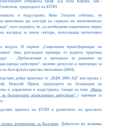
участниците отправиха проф. д-р Алла Кирова, зам.-
 Симеонов, председател на БТПП.
номиката и индустрията Янко Топалов отбеляза, че
ва икономика ще осигури на страната ни икономически
реда“, като подчерта, че „са необходими навременни мерки
 на въглерод за онези сектори, използващи интензивно
ва модула. В първия „
Съвременни трансформации на
омика
“ бяха разгледани примери от родната практика
одул – „
Предложения и препоръки за развитие на
ециклираща индустрия
“, включи дискусии и препоръки за
а на българската кръгова икономика (БКИ).
едстави добри практики от „КЦМ 2000 АД“ във връзка с
роф. Николай Щерев, председател на Асоциация на
ика и управление в индустрията, говори на тема
„
Някои
 за българската рециклираща индустрия
“
с примери за
е.
дстави приноса на БТПП в развитието на кръговата
зелена алтернатива за България
. Дейността му включва