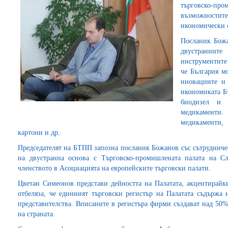
търговско-п
възможностит
икономически 
Посланик Божа
двустранни
инструментите
че България м
иновациите и
икономиката Бъ
биодизел и 
медикаменти.
медикаменти,
картони и др.
Председателят на БТПП запозна посланик Божанов със сътрудничес
на двустранна основа с Търговско-промишлената палата на 
членството в Асоциацията на европейските търговски палати.
Цветан Симеонов представи дейността на Палатата, акцентирайки
отбеляза, че единният търговски регистър на Палатата съдържа
представителства. Вписаните в регистъра фирми създават над 50
на страната.