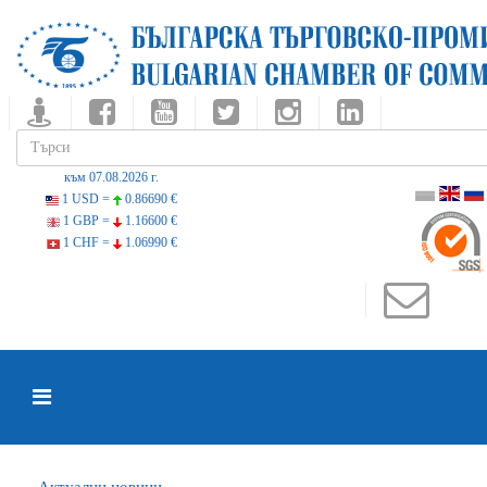
към 07.08.2026 г.
1 USD =
0.86690 €
1 GBP =
1.16600 €
1 CHF =
1.06990 €