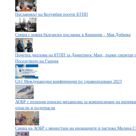
Посланикът на Колумбия посети БТПП
Среща с новия български посланик в Кишинев – Мая Добрева
Почетна диплома на БТПП за Димитриос Маос, първи секретар 
Посолството на Гърция
GS1 Международна конференция по здравеопазване 2023
АОБР с позиция относно механизма за компенсиране на непреки
отрасли и подотрасли
Среща на АОБР с министъра на иновациите и растежа Милена С