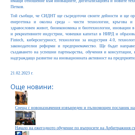
имащи отношение към иновациите, дигитализацията и новите техн
Петков.
Той съобщи, че СИДНТ ще съсредоточи своите дейности и ще ор
енергетика и околна среда – чисти технологии, кръгова и 
здравословен живот, биоикономика и биотехнологии, иновации в 
и рекреативните индустрии, човешки капитал в НИРД и образов
Fintech, киберсигурност, технологии за индустрия 4.0, техноло
законодателни реформи и предприемачество. Ще бъдат направе
създаването на успешни партньорства, обучения и консултации, 
надграждащо развитие на иновационната активност на предприяти
21.02.2023 г.
Още новини:
Среща с новоназначения извънреден и пълномощен посланик на
Начало на ежегодното обучение по въпросите на Арбитражния 