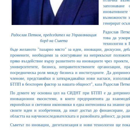
отлична възм
запознаване
иновативните 
възможности з
генерират осъз
Радослав Петк
Радослав Петков, председател на Управляващия
това да ускор
борд на Съвета
технологии в 
бъде желаното "пазарно място" за идеи, иновации, дискусии, деба
промените, необходими за осигуряване на непрекъснат положит
пряко въздействие върху развитието на иновациите чрез проекти
университетите, бизнеса, неправителствените организации, пр
посредническа роля между бизнеса и институциите. Да доприне
членове, представяйки и затвърждавайки нови нагласи, използва
БТПП в безспорен фактор за нашата общност", каза Радослав Петко
По думите му основна цел на СИДНТ при БТПП е да допринесе
иновационни екосистеми, в които предприятията да взаимодей
европейски и световни икономики в една интензивна на знание ци
своите идеи и изобретения, да имат достъп до финансиране, д
областта на научноизследователската и развойната дейност, да разв
Съветът по иновации, дигитализация и нови технологии ще пок