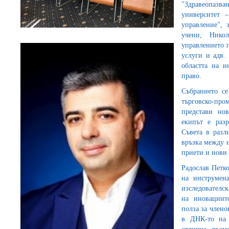
"Здравеопаз
университет 
управление", 
учени, Ник
управлението 
услуги и адв.
областта на и
право.
Събранието се
търговско-пр
представи нов
екипът е разр
Съвета в разл
връзка между н
приети и нови 
Радослав Петко
на инструмен
изследователс
на иновациит
полза за члено
в ДНК-то на 