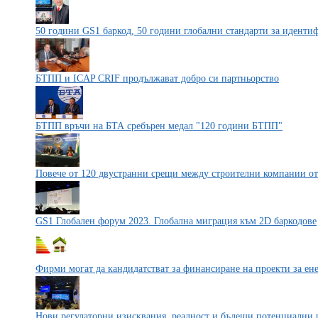
50 години GS1 баркод, 50 години глобални стандарти за иденти
БТПП и ICAP CRIF продължават добро си партньорство
БТПП връчи на БТА сребърен медал "120 години БТПП"
Повече от 120 двустранни срещи между строителни компании от
GS1 Глобален форум 2023. Глобална миграция към 2D баркодове
Фирми могат да кандидатстват за финансиране на проекти за ен
Нови регулаторни изисквания, реалност и бъдещи потенциални 