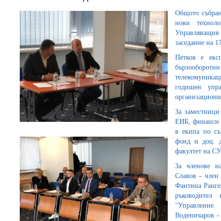
Общото събран
нови технол
Управляващия
заседание на 1
Петков е екс
бързооборо
телекомуникац
годишен упр
организационн
За заместници
ЕИБ, финанси 
в екипа по съ
фонд и доц. д
факултет на С
За членове н
Славов – член
Фантина Рангел
ръководител 
"Управление
Воденичаров -