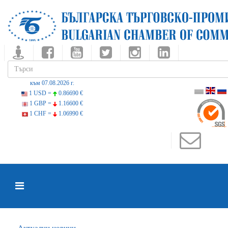
към 07.08.2026 г.
1 USD =
0.86690 €
1 GBP =
1.16600 €
1 CHF =
1.06990 €