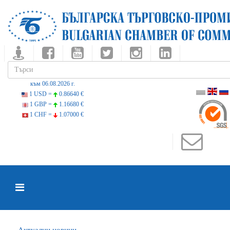
към 06.08.2026 г.
1 USD =
0.86640 €
1 GBP =
1.16680 €
1 CHF =
1.07000 €