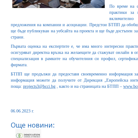
По време на с
практики за 
включително
предложения на компании и асоциации. Предстои БТПП да обобщи 
ще бъде публикуван на уебсайта на проекта и ще бъде достъпен з
страни.
Първата оценка на експертите е, че има много интересни практ
осигуряват директна връзка на желаещите да стажуват онлайн в о
специализация в рамките на обучителния си профил, сертифика
фирмата.
БТПП ще продължи да предоставя своевременно информация за 
информация можете да получите от Дирекция „Европейска интег
поща:
projects3@bcci.bg
, както и на страницата на БТПП –
www.bcc
06.06.2023 г.
Още новини: