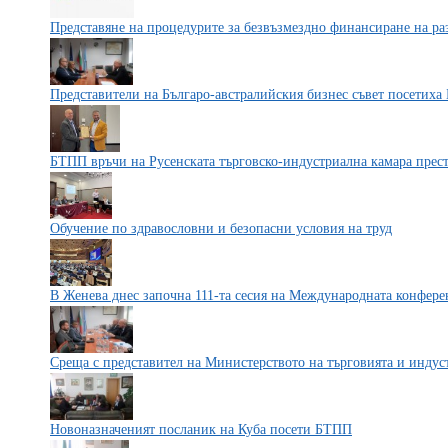
Представяне на процедурите за безвъзмездно финансиране на ра
Представители на Българо-австралийския бизнес съвет посетих
БТПП връчи на Русенската търговско-индустриална камара прес
Обучение по здравословни и безопасни условия на труд
В Женева днес започна 111-та сесия на Международната конфере
Среща с представител на Министерството на търговията и инду
Новоназначеният посланик на Куба посети БТПП