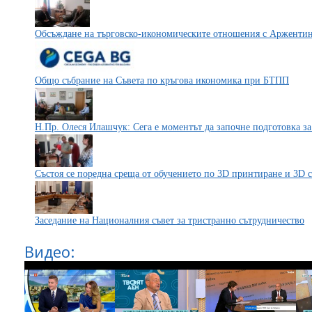
Обсъждане на търговско-икономическите отношения с Арженти
Общо събрание на Съвета по кръгова икономика при БТПП
Н.Пр. Олеся Илашчук: Сега е моментът да започне подготовка за
Състоя се поредна среща от обучението по 3D принтиране и 3D
Заседание на Националния съвет за тристранно сътрудничество
Видео: