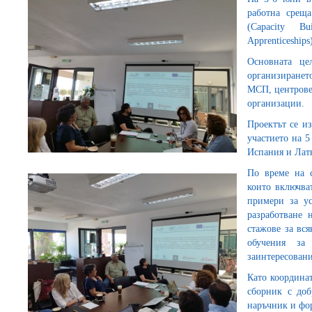
работна срещ
(Capacity B
Apprenticeships
Основната це
организиранет
МСП, центрове
организации.
Проектът се и
участието на 5
Испания и Лат
По време на с
които включва
примери за у
разработване 
стажове за вся
обучения за
заинтересовани
Като координат
сборник с доб
наръчник и фо