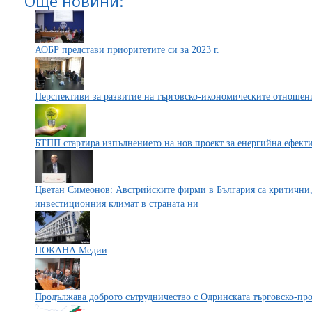
Още новини:
АОБР представи приоритетите си за 2023 г.
Перспективи за развитие на търговско-икономическите отношен
БТПП стартира изпълнението на нов проект за енергийна ефект
Цветан Симеонов: Австрийските фирми в България са критични,
инвестиционния климат в страната ни
ПОКАНА Медии
Продължава доброто сътрудничество с Одринската търговско-пр