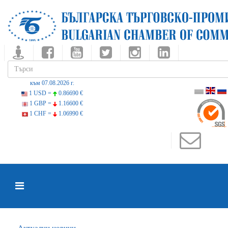
към 07.08.2026 г.
1 USD =
0.86690 €
1 GBP =
1.16600 €
1 CHF =
1.06990 €