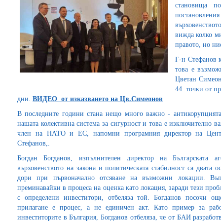
становища по
постановления
върховенствот
вижда колко мн
правото, но ни
Г-н Стефанов к
това е възмож
Цветан Симеон
44 точки от п
дни.
ВИДЕО от изказването на Цв.Симеонов
В последните години стана нещо много важно - антикорупцията 
нашата колективна система за сигурност и това е изключително важ
член на НАТО и ЕС, напомни програмния директор на Центъ
Стефанов,.
Богдан Богданов, изпълнителен директор на Българската а
върховенството на закона и политическата стабилност са двата о
дори при първоначално отсяване на възможни локации. Въп
преминавайки в процеса на оценка като локация, заради тези про
с определени инвеститори, отбеляза той. Богданов посочи ощ
прилагане е процес, а не единичен акт. Като пример за рабо
инвеститорите в България, Богданов отбеляза, че от БАИ разрабо