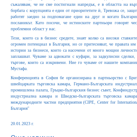
съжалявам, че не сме постигнали напредък, е в областта на върх
борбата с корупцията е един от приоритетите ѝ, Тревожа се, защ
работят заедно за подпомагане един на друг и когато Българи
посланикът. Като посочи, че истинските партньори говорят че
проблемни област у нас.
Тези, които са в бизнес средите, знаят колко са високи ставки
огромeн потенциал в България, но се притесняват, че правата им 
истории за бизнеси, които са насочени от много мощни личности
заплашват. Чуваме за адвокати с куфари, за задкулисни сделки,
търгове, които са изкривени. Ние го чуваме от нашите компании
Мустафа.
Конференцията в София бе организирана в партньорство с Брит
швейцарката търговска камара, Германо-Българската индустриалн
промишлена палата, Гръцко-българския бизнес съвет, Конфиндустр
индустриална камара и Шведско-българската търговска кама
международните частни предприятия (CIPE, Center for Internationa
България"
20.01.2023 г.