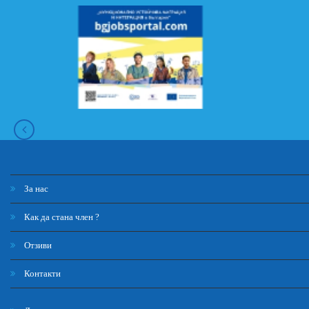
За нас
Как да стана член ?
Отзиви
Контакти