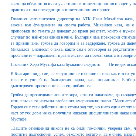
която да обедини всички участници в инвестиционния процес у н
практики и на посредници в инвестиционния процес.
Главният изпълнителен директор на АТК Иван Михайлов каза, 
закона във фундамента на своята работа. Михайлов каза, че 
препоръки по темата да доведат до краен резултат, който е нужен 
случват по най-правилния начин. България има прекрасни стимул
за привличане, трябва да говорим и за задържане, трябва да дад
Михайлов. Бизнесът очаква, както сам е отговорен за резултатите 
проблемите – парламент, правителство, да поемат своята отговорн
Посланик Херо Мустафа каза буквално следното : - Не видях осъде
В България видяхме, че корупцията е изкривила това как институ
това е в ущърб на българския народ, каза посланикът. Разбир
дългосрочен проект и не е лесен, добави тя.
Трябва да преследваме лошите хора, като ги наказваме, да създад
тази връзка тя изтъкна глобалния американски закон "Магнитски
Гордея се с тези действия, ние стоим зад тях, но нито един от тях 
част от тях дори не са получили някакви дисциплинарни наказани
Мустафа.
„Нашите отношения никога не са били по-силни, уверена съм, че
постигне дългосрочен успех, отколкото когато и да е било, каза 