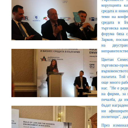
корупцията ка
средата и инве
теми на конфе
средата в Бъ
търговска кам
форума бяха 
Зарков, посла
на двустр
неправителстве
Цветан Симео
търговско-п
върховенствот
палатата. Той
още много рабо
нас. "Не е ред
на фирми, за 
печалба, да и
бъдат награден
ни афиширате
политици", да
През измина