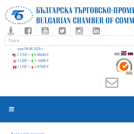
към 06.08.2026 г.
1 USD =
0.86640 €
1 GBP =
1.16680 €
1 CHF =
1.07000 €