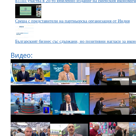
БТПП участва в 20-то юбилейно издание на Виенския икономич
Среща с представители на партньорска организация от Индия
Българският бизнес със сдържани, но позитивни нагласи за икон
Видео: