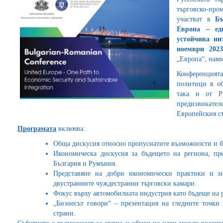
търговско-про
участват в
Бъ
Европа – ед
устойчива ин
ноември 2023
„Европа“, нами
Конференция
политици в об
така и от Р
предизвикат
Европейския с
Програмата
включва:
Обща дискусия относно пропуснатите възможности и б
Икономическа дискусия за бъдещето на региона, пр
България и Румъния.
Представяне на добри икономически практики и зн
двустранните чуждестранни търговски камари.
Фокус върху автомобилната индустрия като бъдеще на 
„Бизнесът говори“ – презентация на гледните точки
страни.