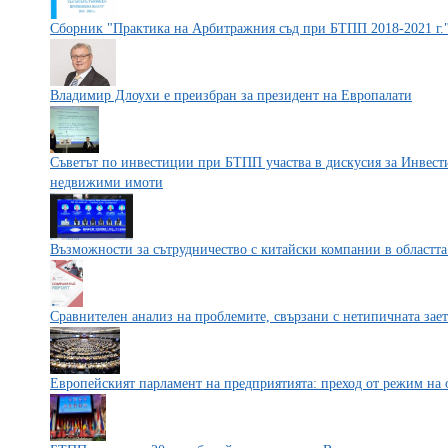
Сборник "Практика на Арбитражния съд при БТПП 2018-2021 г.
Владимир Длоухи е преизбран за президент на Европалати
Съветът по инвестиции при БТПП участва в дискусия за Инвест
недвижими имоти
Възможности за сътрудничество с китайски компании в областт
Сравнителен анализ на проблемите, свързани с нетипичната зает
Европейският парламент на предприятията: преход от режим на 