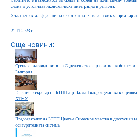
Събитието е възможност за среща и обмен на идеи между водещи 
силна и устойчива икономическа интеграция в региона.
Участието в конференцията е безплатно, като се изисква
предвари
21.11.2023 г.
Още новини:
Среща с ръководството на Сдружението за развитие на бизнес 
България
Главният секретар на БТПП д-р Васил Тодоров участва в оценяв
ХТМУ
Председателят на БТПП Цветан Симеонов участва в дискусия във
осигурителната система