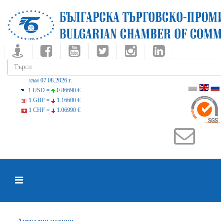
към 07.08.2026 г.
1 USD =
0.86690 €
1 GBP =
1.16600 €
1 CHF =
1.06990 €