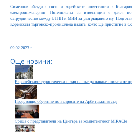
Симеонов обсъди с госта и корейските инвестиции в България
електроинженеринг. Потенциалът за итвестиции е далеч по
сътрудничество между БТПП и МИИ за разгръщането му. Подготвят
Корейската търговско-промишлена палата, която ще пристигне в С
09.02.2023 г.
Още новини:
Европейският туристически пазар на път да навакса нивата от п
Предстоящо обучение по въпросите на Арбитражния съд
Среща с представители на Центъра за компетентност MIRACle