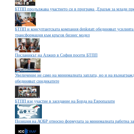
БТПП продължава участието си в програма „Еразъм за млади пр
БТПП и консултантската компания denkstatt обединяват усилията 
трансформация към кръгов бизнес модел
Посланикът на Алжир в София посети БТПП
Увеличение не само на минималната заплата, но и на възнагражд
обединяват синдикатите
БТПП взе участие в заседание на Борда на Европалати
Позиция на АОБР относно формулата за минималната работна за