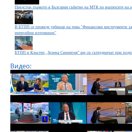
Предстои първото в България събитие на МТК по въпросите на 
В БТПП се проведе уебинар на тема "Финансови инструменти за
енергийни източници"
БТПП и Клъстер „Зелена Синергия“ ще си сътрудничат при подп
Видео: