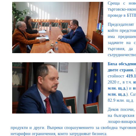
Среща с ново
търговско-ик
проведе в БТП
Председателят
който предсто
има предише
задачите на 
търговия, да
сътрудничеств
Бяха обсъдени
двете страни.
стойност
419.
2020 г., в т.ч.
и
млн. щ.д.
) и
в
млн. щ.д.
). С
82.9 млн. щ.д.
Деков посочи,
на българския 
лозаро-винар
продукти и други. Въпреки споразумението за свободна търгов
нетарифни ограничения, които затрудняват бизнеса.