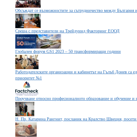
Обсъждат се възможностите за сътрудничество между България 
Среща с представители на Трейдуинд Факторинг ЕООД
Глобален форум GS1 2023 – 50 трансформиращи години
Работодателските организации и кабинетът на Гълъб Донев са е
приоритет №1
Проучване относно професионалното образование и обучение и 
Н. Пр. Катарина Рангнит, посланик на Кралство Швеция, посет