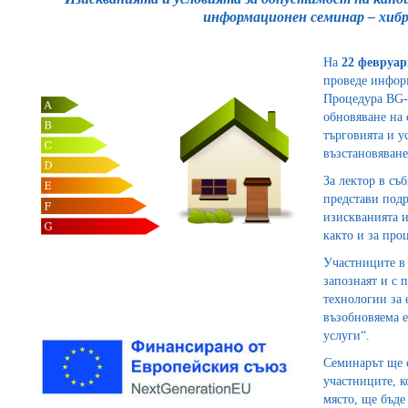
информационен семинар – хиб
На
22 февруари
проведе инфор
Процедура BG-
обновяване на 
търговията и у
възстановяване
За лектор в съ
представи подр
изискванията и
както и за про
Участниците в
запознаят и с 
технологии за 
възобновяема е
услуги“.
Семинарът ще 
участниците, к
място, ще бъде