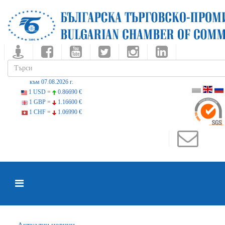
към 07.08.2026 г.
1 USD =
0.86690 €
1 GBP =
1.16600 €
1 CHF =
1.06990 €