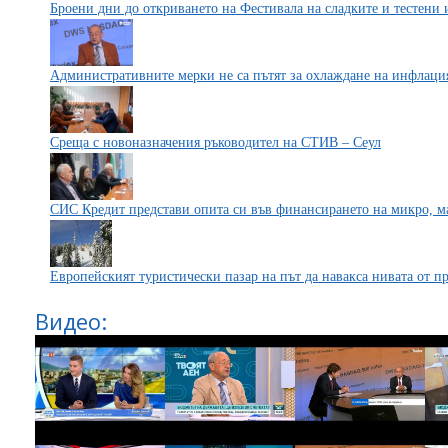
Броени дни до откриването на Фестивала на сладките и тестени
Административните мерки не са пътят за охлаждане на инфлаци
Среща с новоназначения ръководител на СТИВ – Сеул
СИС Кредит представи опита си във финансирането на микро, м
Европейският туристически пазар на път да навакса нивата от п
Видео: