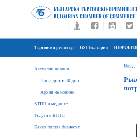
Търговски регистър
GS1 България
ИНФОБИЗ
Назад
Актуални новини
Ръко
Последните 30 дни
пот
Архив на новини
БTПП в медиите
Услуги в БТПП
Какво ползва бизнесът