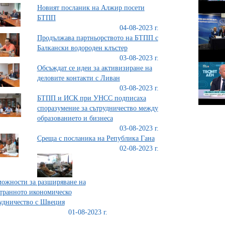
Новият посланик на Алжир посети
БТПП
04-08-2023 г.
Продължава партньорството на БТПП с
Балкански водороден клъстер
03-08-2023 г.
Обсъждат се идеи за активизиране на
деловите контакти с Ливан
03-08-2023 г.
БТПП и ИСК при УНСС подписаха
споразумение за сътрудничество между
образованието и бизнеса
03-08-2023 г.
Среща с посланика на Република Гана
02-08-2023 г.
ожности за разширяване на
транното икономическо
удничество с Швеция
01-08-2023 г.