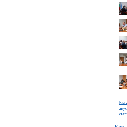
Възм
двус
сътр
Назад