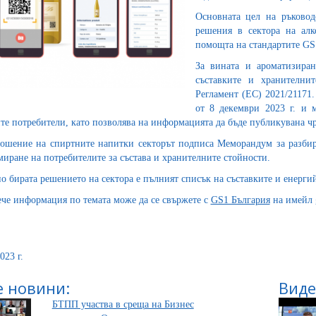
Основната цел на ръковод
решения в сектора на алк
помощта на стандартите GS
За вината и ароматизиран
съставките и хранителни
Регламент (ЕС) 2021/21171.
от 8 декември 2023 г. и 
те потребители, като позволява на информацията да бъде публикувана чр
ошение на спиртните напитки секторът подписа Меморандум за разбира
иране на потребителите за състава и хранителните стойности.
о бирата решението на сектора е пълният списък на съставките и енергий
ече информация по темата може да се свържете с
GS1 България
на имейл
023 г.
 новини:
Виде
БТПП участва в среща на Бизнес