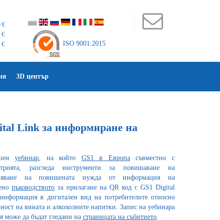
 €
 €
ISO 9001:2015
 €
ия
3D център
ital Link за информиране на
ешен
уебинар
, на който
GS1 в Европа
съвместно с
стрията, разгледа инструменти за повишаване на
оляване на повишената нужда от информация на
тено
ръководството
за прилагане на QR код с GS1 Digital
 информация в дигитален вид на потребителите относно
йност на вината и алкохолните напитки. Запис на уебинара
 може да бъдат гледани на
страницата на събитието
.