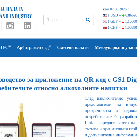
към 07.08.2026 г.
1 USD =
0.86690
1 GBP =
1.16600
1 CHF =
1.06990
®
®
НЕС
Арбитражен съд
Смесени палати
Международни участ
водство за приложение на QR код с GS1 Dig
ребителите относно алкохолните напитки
След изключително усп
представители на инду
прозрачността и задов
потребителите, бе разрабо
Link за предоставянето на
състава и хранителната сто
и допълнителна информация