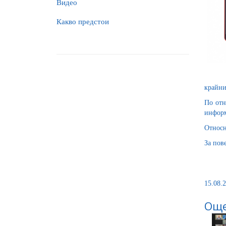
Видео
Какво предстои
крайни
По отн
информ
Относн
За пов
15.08.2
Още