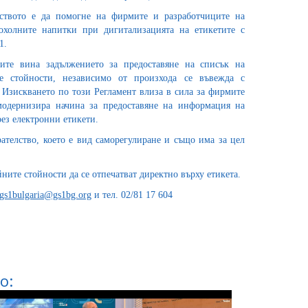
ството е да помогне на фирмите и разработчиците на
охолните напитки при дигитализацията на етикетите с
1.
ите вина задължението за предоставяне на списък на
те стойности, независимо от произхода се въвежда с
 Изискването по този Регламент влиза в сила за фирмите
модернизира начина за предоставяне на информация на
ез електронни етикети.
телство, което е вид саморегулиране и също има за цел
ните стойности да се отпечатват директно върху етикета.
gs1bulgaria@gs1bg.org
и тел. 02/81 17 604
о: