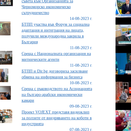
съвета към Организацията за
Черноморско икономическо
сътрудничество
14-08-2023 г.
БТПП участва във Форум за социална
адаптация и интеграция на лицата,
получили международна закрила в
България
11-08-2023 г.
Среща с Националната организация на
митническите агенти
11-08-2023 г.
БТПП и Dir.bg договориха засилване
обмена на информация за бизнеса
10-08-2023 г.
Среща с ръководството на Асоциацията
на българо-арабски икономически
камари
09-08-2023 г.
Проект VOJEXT представя видеоклип
за ползите от внедряването на коботи в
индустрията
07-08-2023 г.