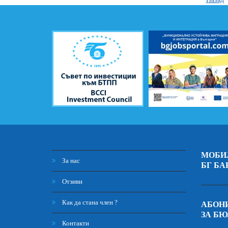
МОБИ
За нас
БГ БА
Отзиви
Как да стана член ?
АБОНИ
ЗА Б
Контакти