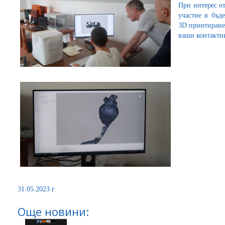
При интерес от
участие в бъд
3D принтиране,
ваши контактни
31.05.2023 г.
Още новини: