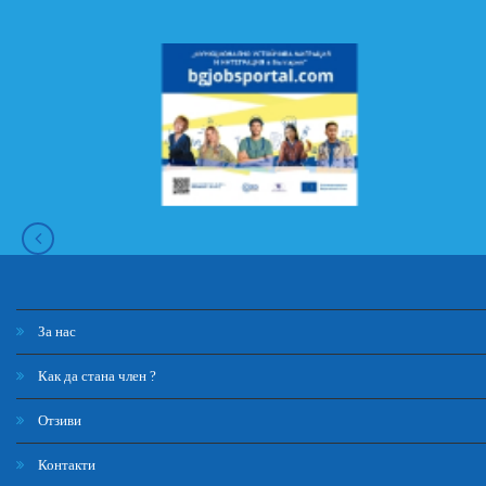
За нас
Как да стана член ?
Отзиви
Контакти