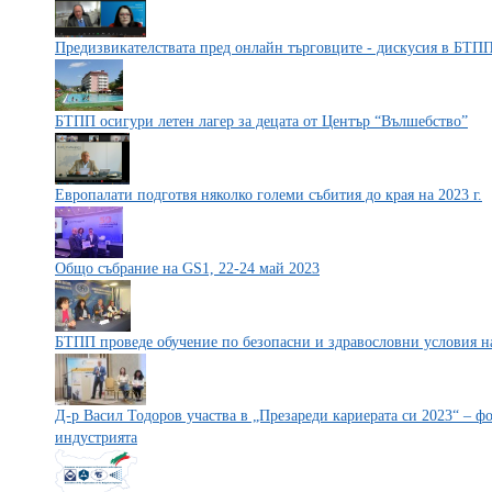
Предизвикателствата пред онлайн търговците - дискусия в БТП
БТПП осигури летен лагер за децата от Център “Вълшебство”
Европалати подготвя няколко големи събития до края на 2023 г.
Общо събрание на GS1, 22-24 май 2023
БТПП проведе обучение по безопасни и здравословни условия на
Д-р Васил Тодоров участва в „Презареди кариерата си 2023“ – 
индустрията