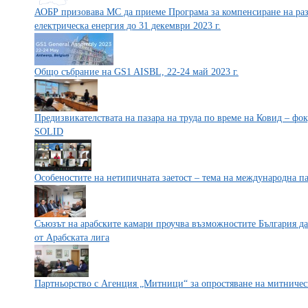
АОБР призовава МС да приеме Програма за компенсиране на раз
електрическа енергия до 31 декември 2023 г.
Общо събрание на GS1 AISBL, 22-24 май 2023 г.
Предизвикателствата на пазара на труда по време на Ковид – ф
SOLID
Особеностите на нетипичната заетост – тема на международна п
Съюзът на арабските камари проучва възможностите България да 
от Арабската лига
Партньорство с Агенция „Митници“ за опростяване на митничес