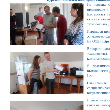
На поредна с
принтиране и 
Българската т
курса се запоз
технологията „
Партньори при
Химикотехноло
Ен ООД (
https
В теоретичната
технологията,
които се изпол
В практическ
възможността д
Leo.
Сканиранит
специализир
визуализация с
Повече инфор
сайта на центъ