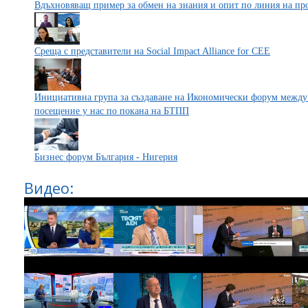
Вдъхновяващ пример за обмен на знания и опит по линия на пр
Среща с представители на Social Impact Alliance for CEE
Инициативна група за създаване на Икономически форум между 
посещение у нас по покана на БТПП
Бизнес форум България - Нигерия
Видео: