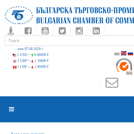
към 07.08.2026 г.
1 USD =
0.86690 €
1 GBP =
1.16600 €
1 CHF =
1.06990 €