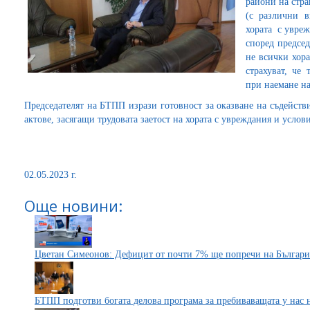
райони на стра
(с различни 
хората с увреж
според председ
не всички хора
страхуват, че
при наемане на
Председателят на БТПП изрази готовност за оказване на съдейст
актове, засягащи трудовата заетост на хората с увреждания и услов
02.05.2023 г.
Още новини:
Цветан Симеонов: Дефицит от почти 7% ще попречи на България
БТПП подготви богата делова програма за пребиваващата у нас 