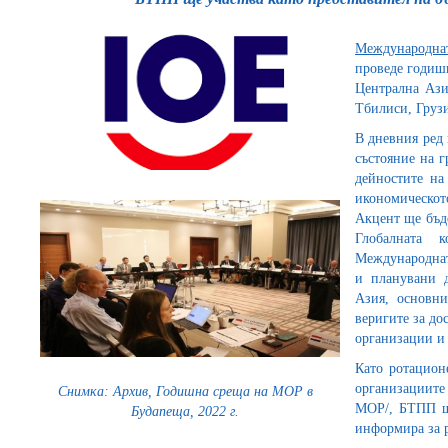
Международнат
проведе годишн
Централна Ази
Тбилиси, Грузи
В дневния ред 
състояние на г
дейностите на
икономическо
Акцент ще бъде
Глобалната 
Международнат
и планувани 
Азия, основни
веригите за до
организации и 
Като ротацион
организациите 
Снимка: Архив, Годишна среща на МОР в
МОР/, БТПП ще
Будапеща, 2022 г.
информира за р