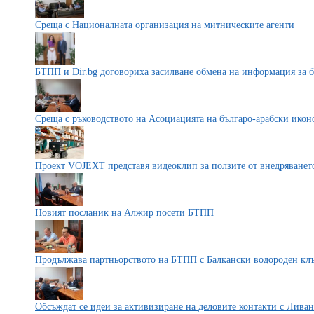
Среща с Националната организация на митническите агенти
БТПП и Dir.bg договориха засилване обмена на информация за 
Среща с ръководството на Асоциацията на българо-арабски ико
Проект VOJEXT представя видеоклип за ползите от внедряването
Новият посланик на Алжир посети БТПП
Продължава партньорството на БТПП с Балкански водороден кл
Обсъждат се идеи за активизиране на деловите контакти с Ливан