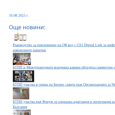
16.08.2023 г.
Още новини:
Ръководство за приложение на QR код с GS1 Digital Link за ин
алкохолните напитки
БТПП и Международната младежка камара обсъдиха съвместни 
БТПП участва в среща на Бизнес съвета към Организацията за 
БТПП участва във Форум за социална адаптация и интеграция н
България