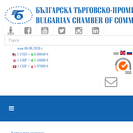
към 06.08.2026 г.
1 USD =
0.86640 €
1 GBP =
1.16680 €
1 CHF =
1.07000 €