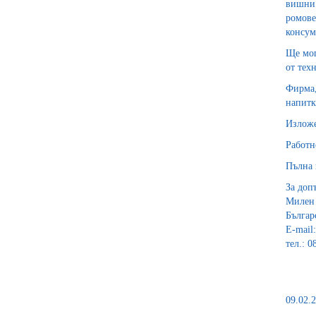
вишни.
ромове
консум
Ще мог
от тех
Фирма,
напитк
Изложе
Работно
Пълна 
За доп
Милен 
Българ
E-mail
тел.: 0
09.02.2