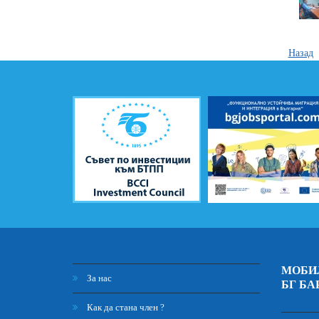
Назад
МОБИ
За нас
БГ БА
Как да стана член ?