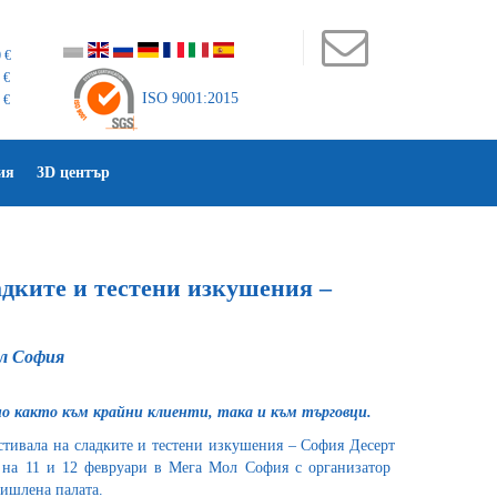
 €
 €
ISO 9001:2015
 €
ия
3D център
адките и тестени изкушения –
ол София
о както към крайни клиенти, така и към търговци.
стивала на сладките и тестени изкушения – София Десерт
е на 11 и 12 февруари в Мега Мол София с организатор
мишлена палата.