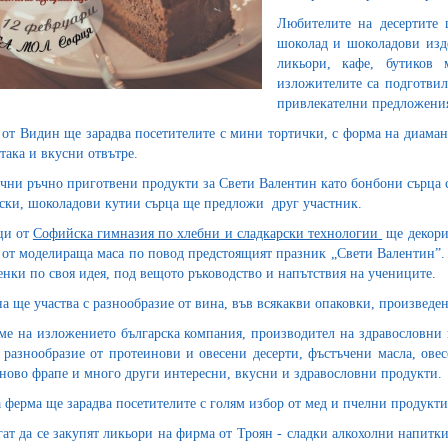
Любителите на десертите щ
шоколад и шоколадови изде
ликьори, кафе, бутиков 
изложителите са подготвил
привлекателни предложения
от Видин ще зарадва посетителите с мини тортички, с форма на диамант
 така и вкусни отвътре.
чни ръчно приготвени продукти за Свети Валентин като бонбони сърца 
ски, шоколадови кутии сърца ще предложи друг участник.
ци от
Софийска гимназия по хлебни и сладкарски технологии
ще декори
 от моделираща маса по повод предстоящият празник „Свети Валентин”. 
енки по своя идея, под вещото ръководство и напътствия на учениците.
а ще участва с разнообразие от вина, във всякакви опаковки, произведен
ме на изложението българска компания, производител на здравословни п
 разнообразие от протеинови и овесени десерти, фъстъчени масла, овес
ново фрапе и много други интересни, вкусни и здравословни продукти.
 ферма ще зарадва посетителите с голям избор от мед и пчелни продукти 
ат да се закупят ликьори на фирма от Троян - сладки алкохолни напитки