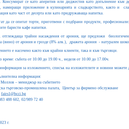
 Консумират се като аперитив или диджестив като допълнение към д
, намиращи приложение в кулинарията и сладкарството, както и сла
ация като част от десерта или като придружаваща напитка.
ат да се опитат торти, приготвени с подбрани продукти, професионал
ните баристи кафе напитки.
 отглеждаща трайни насаждения от арония, ще предложи биологичен 
а (вино) от арония и грозде (8% алк.), дражета арония - натурален шоко
нието е насочено както към крайни клиенти, така и към търговци.
 време: събота от 10.00 до 19.00 ч., неделя от 10.00 до 17.00ч.
информация за изложението, списък на изложителите и новини можете д
ълнителна информация:
Моллов – мениджър на събитието
ска търговско-промишлена палата, Център за фирмено обслужване
:
fairs1@bcci.bg
883 488 602, 02/989 72 40
023 г.