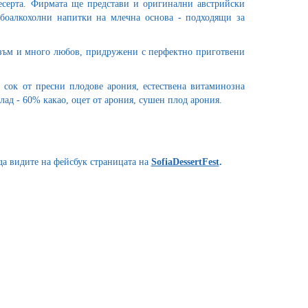
есерта. Фирмата ще представи и оригинални австрийски
боалкохолни напитки на млечна основа - подходящи за
изъм и много любов, придружени с перфектно приготвени
сок от пресни плодове арония, естествена витаминозна
лад - 60% какао, оцет от арония, сушен плод арония.
а видите на фейсбук страницата на
SofiaDessertFest
.