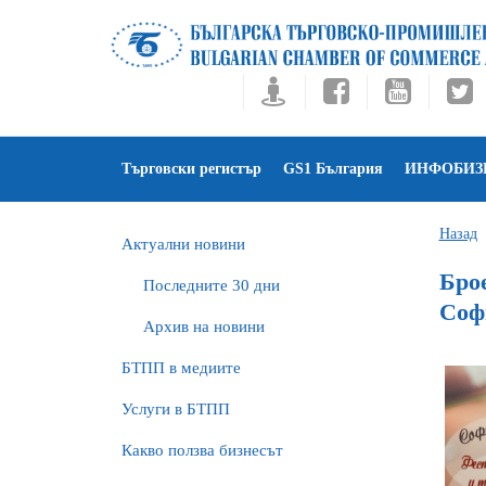
Търговски регистър
GS1 България
ИНФОБИЗ
Назад
Актуални новини
Бро
Последните 30 дни
Соф
Архив на новини
БTПП в медиите
Услуги в БТПП
Какво ползва бизнесът