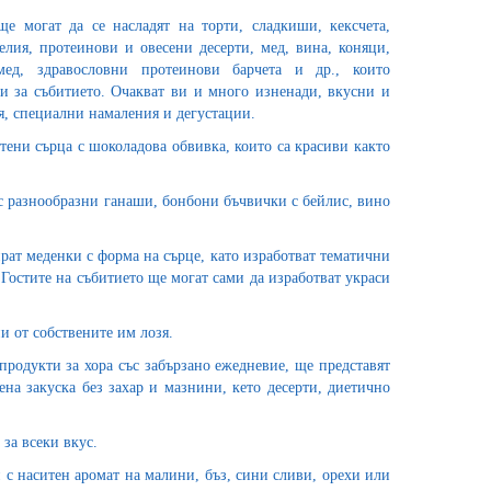
е могат да се насладят на торти, сладкиши, кексчета,
лия, протеинови и овесени десерти, мед, вина, коняци,
мед, здравословни протеинови барчета и др., които
и за събитието. Очакват ви и много изненади, вкусни и
, специални намаления и дегустации.
ени сърца с шоколадова обвивка, които са красиви както
с разнообразни ганаши, бонбони бъчвички с бейлис, вино
рат меденки с форма на сърце, като изработват тематични
Гостите на събитието ще могат сами да изработват украси
и от собствените им лозя.
родукти за хора със забързано ежедневие, ще представят
ена закуска без захар и мазнини, кето десерти, диетично
за всеки вкус.
 с наситен аромат на малини, бъз, сини сливи, орехи или