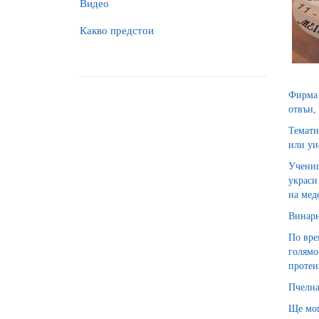
Видео
Какво предстои
Фирма 
отвън,
Темати
или уи
Учени
украси
на мед
Винарн
По вре
голямо
протеи
Пчелна
Ще мог