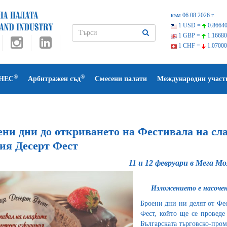
към 06.08.2026 г.
1 USD =
0.86640
1 GBP =
1.16680
1 CHF =
1.07000
®
®
НЕС
Арбитражен съд
Смесени палати
Международни участ
ени дни до откриването на Фестивала на сл
ия Десерт Фест
11 и 12 февруари в Мега М
Изложението е насочен
Броени дни ни делят от Фе
Фест, който ще се провед
Българската търговско-про