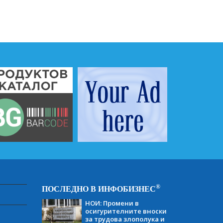
®
ПОСЛЕДНО В ИНФОБИЗНЕС
НОИ: Промени в
осигурителните вноски
за трудова злополука и