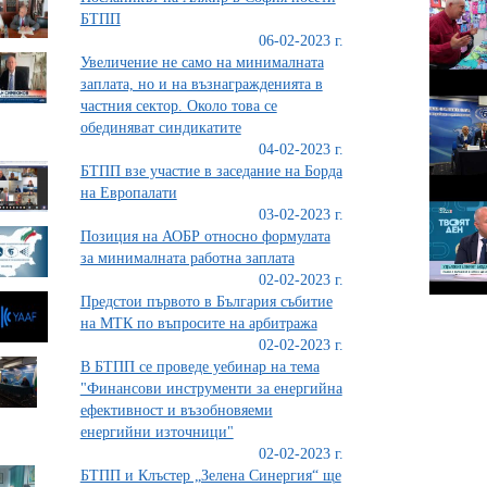
БТПП
06-02-2023 г.
Увеличение не само на минималната
заплата, но и на възнагражденията в
частния сектор. Около това се
обединяват синдикатите
04-02-2023 г.
БТПП взе участие в заседание на Борда
на Европалати
03-02-2023 г.
Позиция на АОБР относно формулата
за минималната работна заплата
02-02-2023 г.
Предстои първото в България събитие
на МТК по въпросите на арбитража
02-02-2023 г.
В БТПП се проведе уебинар на тема
"Финансови инструменти за енергийна
ефективност и възобновяеми
енергийни източници"
02-02-2023 г.
БТПП и Клъстер „Зелена Синергия“ ще