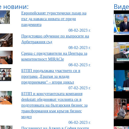
 новини:
Виде
Европейският туристически пазар на
път да навакса нивата от преди
пандемията
08-02-2023 г.
Предстоящо обучение по въпросите на
Арбитражния съд
08-02-2023 г.
Среща с представители на Центъра за
компетентност MIRACle
08-02-2023 г.
БТПП продължава участието си в
програма „Еразъм за млади
предприемачи“ – втори цикъл
07-02-2023 г.
БТПП и консултантската компания
denkstatt обединяват усилията си в
подготовката на българския бизнес за
трансформация към кръгов бизнес
модел
06-02-2023 г.
Посланикът на Алжир в София посети