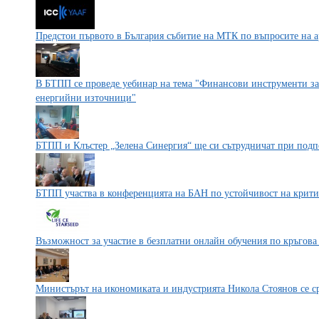
Предстои първото в България събитие на МТК по въпросите на 
В БТПП се проведе уебинар на тема "Финансови инструменти за
енергийни източници"
БТПП и Клъстер „Зелена Синергия“ ще си сътрудничат при подп
БТПП участва в конференцията на БАН по устойчивост на крити
Възможност за участие в безплатни онлайн обучения по кръгов
Министърът на икономиката и индустрията Никола Стоянов се 