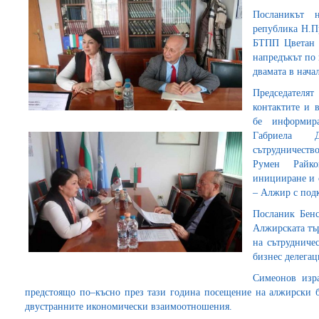
Посланикът 
република Н.Пр
БТПП Цветан 
напредъкът по
двамата в нача
Председателя
контактите и 
бе информир
Габриела Д
сътрудничеств
Румен Райко
иницииране и с
– Алжир с под
Посланик Бенс
Алжирската тъ
на сътрудниче
бизнес делегац
Симеонов изр
предстоящо по–късно през тази година посещение на алжирски б
двустранните икономически взаимоотношения.