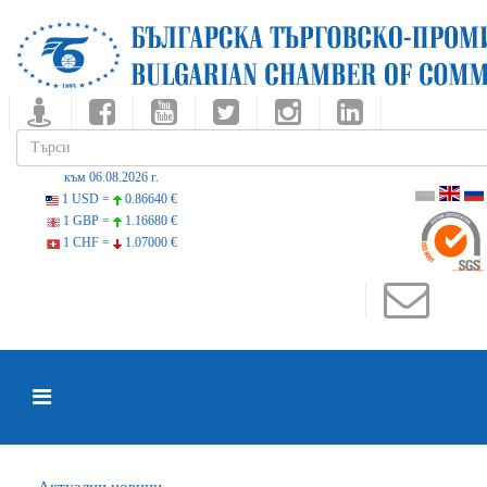
към 06.08.2026 г.
1 USD =
0.86640 €
1 GBP =
1.16680 €
1 CHF =
1.07000 €