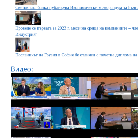
Световната банка публикува Икономически меморандум за Бълга
Проведе се първата за 2023 г. месечна среща на компаниите – ч
Индустрия”
Посланикът на Грузия в София бе отличен с почетна диплома н
Видео: