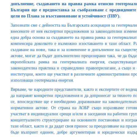
допълнение, създаването на правна рамка относно геотермал
България ще е предпоставка за съобразяване с предвидените 
цели по Плана за възстановяване и устойчивост (ПВУ).
Запознати сме с дейността на Българската асоциация за геотермалн
внесените от нея експертни предложения за законодателни измене
една добра основа за създаването на правна рамка за геотермалнат
компенсира доколкото е възможно изоставането в тази област. Р
създаване на нови, така и за изменение и допълнение на същест
актове, могат да бъдат допълнително прецизирани така, че да бъд
европейската рамка на геотермалната енергия, съществуваща
законодателна практика и справедливо правоприлагане, а също и
институции, които ще участват в различните административни про
използващи геотермална енергия.
Вярваме, че народните представители, както и експертите от вод
да направят конкретни предложения и да допринесат за тяхното п
се, впоследствие ще е необходимо доразвиване на законодателна
нормативни актове. От страна на АОБР също изразяваме готов
участват в индивидуални срещи и/или в заседания на работни груп
концептуалното структуриране на основните постановки и изграж
тази област, както и да дадат своя принос за преодоляване на празн
бъде възприет единен, добре аргументиран и юридически издъ