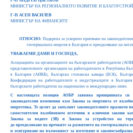
Г-Н АНДРЕЙ ЦВЕТКОВ
МИНИСТЪР НА РЕГИОНАЛНОТО РАЗВИТИЕ И БЛАГОУСТР
Г-Н АСЕН ВАСИЛЕВ
МИНИСТЪР НА ФИНАНСИТЕ
ОТНОСНО:
Подкрепа за ускорено приемане на законодателни
геотермалната енергия в България и преодоляване на нега
УВАЖАЕМИ ДАМИ И ГОСПОДА,
Асоциацията на организациите на българските работодатели (АОБР)
представителните организации на работодателите в Република Бъ
в България (АИКБ), Българска стопанска камара (БСК), Бълга
Конфедерация на работодателите и индустриалците в България
българските работодатели на национално и международно ниво.
С настоящата позиция АОБР заявява принципната си п
законодателни изменения към Закона за енергията от възоб
енергетика. Те целят да запълнят законодателните празноти п
самостоятелен възобновяем източник в ключови закони кат
Закона за водите (ЗВ) и Закона за устройство на тер
до преодоляване на пречките за развитието на геотермалната 
и осигуряване на възможност за изготвяне и законосъобразна