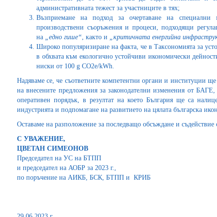
административната тежест за участниците в тях;
Възприемане на подход за очертаване на специални 
производствени съоръжения и процеси, подходящи регула
на
„едно гише“
, както и
„критичната енергийна инфрастру
Широко популяризиране на факта, че в Таксономията за уст
в обхвата към екологично устойчиви икономически дейност
ниски от 100 g CO2e/kWh.
Надяваме се, че съответните компетентни органи и институции ще
на внесените предложения за законодателни изменения от БАГЕ, 
оперативен порядък, в резултат на което България ще са нали
индустрията и подпомагане на развитието на цялата българска ико
Оставаме на разположение за последващо обсъждане и съдействие 
С УВАЖЕНИЕ,
ЦВЕТАН СИМЕОНОВ
Председател на УС на БТПП
и председател на АОБР за 2023 г.,
по поръчение на АИКБ, БСК, БТПП и КРИБ
29.06.2023 г.