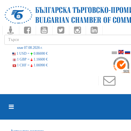
към 07.08.2026 г.
1 USD =
0.86690 €
1 GBP =
1.16600 €
1 CHF =
1.06990 €