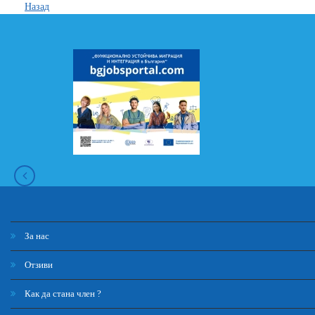
Назад
За нас
Отзиви
Как да стана член ?