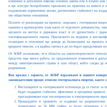
изменени и допълнени няколко основни закона или в изцяло нов з
и ще осигури безпроблемно прилагане на практика на новите и и
подзаконови нормативни актове, респективно стабилност на издад
тях обществени отношения.
Ползите от реализиране на проекти, свързани с геотермална енерги
оценени в краткосрочен план както от отделните домакинства, така
органите на местна и държавна власт и от дружествата с дър
топлофикационните такива. Прилагането на модерни и високоеф
охлаждане и отопление ще доведе до балансиране на мрежата 
вредните емисии, а в крайна сметка и до по-бързо преодоляване на
От АОБР осъзнаваме, че в областта на законотворчеството относн
предстои още много работа, но предложените изменения и допъл
между заинтересованите страни в тази област, който следва да 
разрешения.
Във връзка с горното, от АОБР изразяваме и нашите конкре
законодателния процес относно геотермалната енергия, както с
Инсталациите за геотермалните източници да се считат за о
бъдат създадени стабилни, ефективни и прозрачни правила 
присъединяване към топлопреносни и електропреносни мре
Процедурите и сроковете за издаване на разрешителни
термопомпи до 50 MW трябва да бъдат облекчени и съ