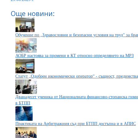
Още новини:
Обучение по „Здравословни и безопасни условия на труд“ за б
АОБР настоява за промени в КТ относно определянето на МРЗ
Статут „Одобрен икономически оператор“ - същност, предимства
Дванадесет ученика от Националната финансово-стопанска гимн
в БТПП
Практиката на Арбитражния съд при БТПП достъпна и в АПИС