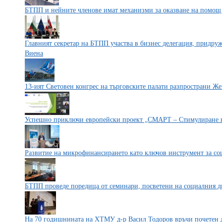
БТПП и нейните членове имат механизми за оказване на помощ
Главният секретар на БТПП участва в бизнес делегация, придру
Виена
13-ият Световен конгрес на търговските палати разпространи Ж
Успешно приключи европейски проект „СМАРТ – Стимулиране на
Развитие на микрофинансирането като ключов инструмент за со
БТПП проведе поредица от семинари, посветени на социалния д
На 70 годишнината на ХТМУ д-р Васил Тодоров връчи почетен 