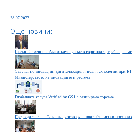
28.07.2023 г.
Още новини:
Цветан Симеонов: Ако искаме да сме в еврозоната, трябва да см
Съветът по иновации, дигитализация и нови технологии при БТ
Министерството на иновациите и растежа
Глобалната услуга Verified by GS1 с разширено търсене
Председателят на Палатата разговаря с новия български послани