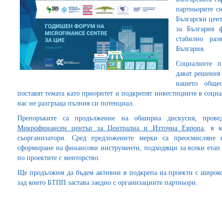
партньорите с
Български цен
за България 
стабилно раз
България.
Социалните п
дават решения
нашето общес
поставят темата като приоритет и подкрепят инвестициите в социа
нас не разгръща пълния си потенциал.
Препоръките са продължение на обширна дискусия, про
Микрофинансен център за Централна и Източна Европа
, в 
съорганизатори. Сред предложените мерки са преосмисляне 
сформиране на финансови инструменти, подходящи за всеки етап 
по проектите с менторство.
Ще продължим да бъдем активни в подкрепа на проекти с широк
зад които БТПП застава заедно с организациите партньори.