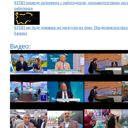
БТПП проведе интервюта с работодатели, неправителствени орг
работници
БТПП ще бъде домакин на дискусия на тема: Предизвиктелстват
Европа
Видео: