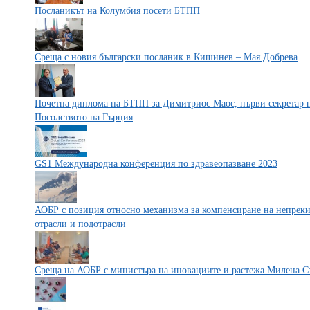
Посланикът на Колумбия посети БТПП
Среща с новия български посланик в Кишинев – Мая Добрева
Почетна диплома на БТПП за Димитриос Маос, първи секретар 
Посолството на Гърция
GS1 Международна конференция по здравеопазване 2023
АОБР с позиция относно механизма за компенсиране на непреки
отрасли и подотрасли
Среща на АОБР с министъра на иновациите и растежа Милена С