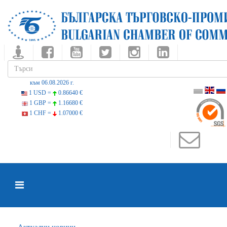
към 06.08.2026 г.
1 USD =
0.86640 €
1 GBP =
1.16680 €
1 CHF =
1.07000 €