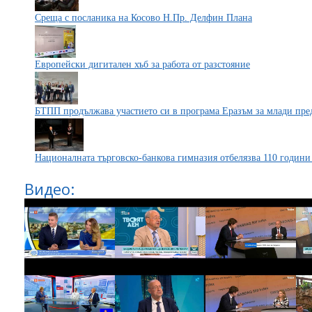
Среща с посланика на Косово Н.Пр. Делфин Плана
Европейски дигитален хъб за работа от разстояние
БТПП продължава участието си в програма Еразъм за млади пр
Националната търговско-банкова гимназия отбелязва 110 години 
Видео: