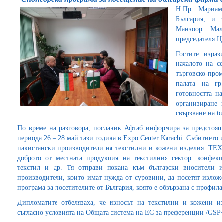
Н.Пр. Мариам
България, и 
Манзоор Ма
председателя 
Гостите израз
началото на 
търговско-пр
палата на гр
готовността н
организиране 
свързване на б
По време на разговора, посланик Афтаб информира за предсто
периода 26 – 28 май тази година в Expo Center Karachi. Събитието 
пакистански производители на текстилни и кожени изделия. TEXP
доброто от местната продукция на
текстилния сектор
: конфек
текстил и др. Тя отправи покана към български вносители 
производители, които имат нужда от суровини, да посетят излож
програма за посетителите от България, която е обвързана с профила
Дипломатите отбелязаха, че износът на текстилни и кожени и
съгласно условията на Общата система на ЕС за преференции /GSP