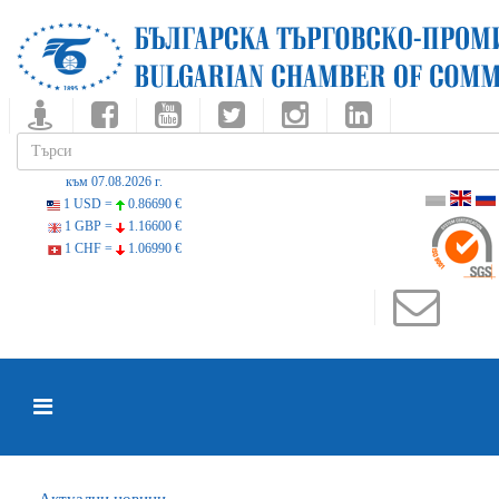
към 07.08.2026 г.
1 USD =
0.86690 €
1 GBP =
1.16600 €
1 CHF =
1.06990 €