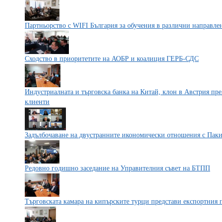
Партньорство с WIFI България за обучения в различни направл
Сходство в приоритетите на АОБР и коалиция ГЕРБ-СДС
Индустриалната и търговска банка на Китай, клон в Австрия пре
клиенти
Задълбочаване на двустранните икономически отношения с Пак
Редовно годишно заседание на Управителния съвет на БТПП
Търговската камара на кипърските турци представи експортния 