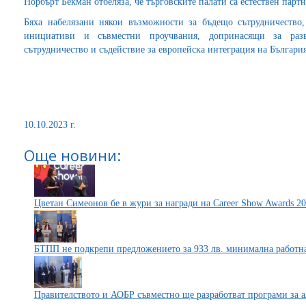
Норбърт Бекман отбеляза, че търговските палати са естествен парт
Бяха набелязани някои възможности за бъдещо сътрудничество,
инициативи и съвместни проучвания, допринасящи за раз
сътрудничество и съдействие за европейска интеграция на България
10.10.2023 г.
Още новини:
Цветан Симеонов бе в жури за награди на Career Show Awards 2
БТПП не подкрепи предложението за 933 лв. минимална работна 
Правителството и АОБР съвместно ще разработват програми за ал