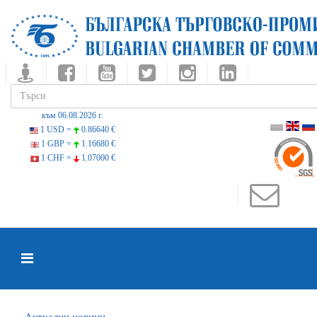
към 06.08.2026 г.
1 USD =
0.86640 €
1 GBP =
1.16680 €
1 CHF =
1.07000 €