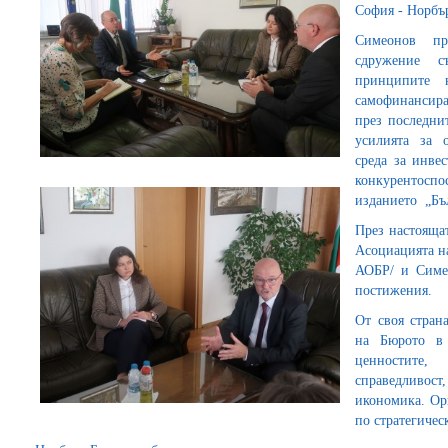
София - Норбър
Симеонов пре
сдружение с
принципите 
самофинансира
през последни
усилията за 
среда за инве
конкурентоспо
изданието „Бъ
През настояща
Асоциацията на
АОБР/ и Симео
постижения.
От своя стран
на Бюрото в
ценностите,
справедливо
икономика. Ор
по стратегичес