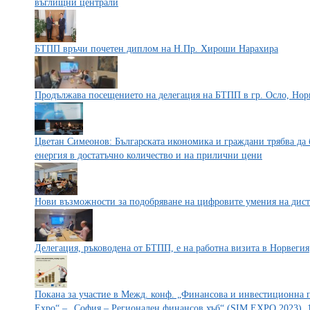
въглищни централи
БТПП връчи почетен диплом на Н.Пр. Хироши Нарахира
Продължава посещението на делегация на БТПП в гр. Осло, Нор
Цветан Симеонов: Българската икономика и граждани трябва да 
енергия в достатъчно количество и на прилични цени
Нови възможности за подобряване на цифровите умения на дис
Делегация, ръководена от БТПП, е на работна визита в Норвегия
Покана за участие в Межд. конф. „Финансова и инвестиционна по
Expo“ – „София – Регионален финансов хъб“ (SIM EXPO 2023), 1