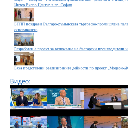
Интер Експо Център в гр. София
БТПП поздрави Българо-румънската търговско-промишлена пала
основаването
Разработен е проект за включване на български производители и
Бяха представени реализираните дейности по проект „Модерн-@
Видео: