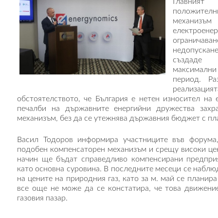
Главния
положител
механиз
електрое
ограничав
недопускане
създаде 
максимални 
период. Ра
реализа
обстоятелството, че България е нетен износител на 
печалби на държавните енергийни дружества захр
механизъм, без да се утежнява държавния бюджет с п
Васил Тодоров информира участниците във форума
подобен компенсаторен механизъм и срещу високи цени
начин ще бъдат справедливо компенсирани предприя
като основна суровина. В последните месеци се наблю
на цените на природния газ, като за м. май се планир
все още не може да се констатира, че това движени
газовия пазар.