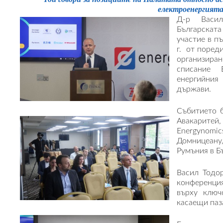
електроенергият
Д-р Васил
Българскат
участие в п
г. от поред
организира
списание 
енергийни
държави.
Събитието 
Авакарите
Energynomi
Домницеану,
Румъния в Б
Васил Тодо
конференция
върху ключ
касаещи паза