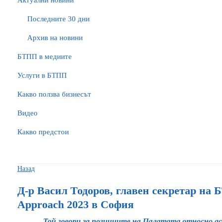
Актуални новини
Последните 30 дни
Архив на новини
БTПП в медиите
Услуги в БТПП
Какво ползва бизнесът
Видео
Какво предстои
Назад
Д-р Васил Тодоров, главен секретар на 
Approach 2023 в София
Той говори за позициите на Палатата относно ас