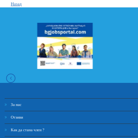
Назад
За нас
Отзиви
Как да стана член ?