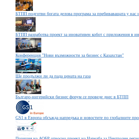
БТПП подготви богата делова програма за пребиваващата у нас 
БТПП разработва проект за иновативен кобот с приложения в ин
Конференция ”Нови възможности за бизнес с Казахстан”
Ще продължи ли да пада цената на газа
Българо-нигерийски бизнес форум се проведе днес в БТПП
GS1 в Европа обсъжда напредъка и новостите по глобалните пр
Позиция на АОБР относно проект на Наредба за Централен регис