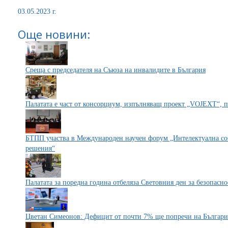
03.05.2023 г.
Още новини:
Среща с председателя на Съюза на инвалидите в България
Палатата е част от консорциум, изпълняващ проект „VOJEXT“, 
БТПП участва в Международен научен форум „Интелектуална соб
решения“
Палатата за поредна година отбеляза Световния ден за безопасно
Цветан Симеонов: Дефицит от почти 7% ще попречи на България