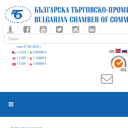
към 07.08.2026 г.
1 USD =
0.86690 €
1 GBP =
1.16600 €
1 CHF =
1.06990 €