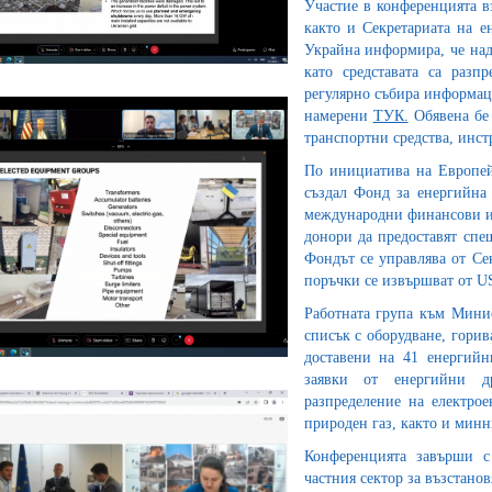
Участие в конференцията в
както и Секретариата на е
Украйна информира, че над
като средставата са разп
регулярно събира информаци
намерени
ТУК.
Обявена бе 
транспортни средства, инст
По инициатива на Европей
създал Фонд за енергийна 
международни финансови и
донори да предоставят спе
Фондът се управлява от Се
поръчки се извършват от U
Работната група към Минис
списък с оборудване, горив
доставени на 41 енергийн
заявки от енергийни др
разпределение на електрое
природен газ, както и мин
Конференцията завърши с
частния сектор за възстано