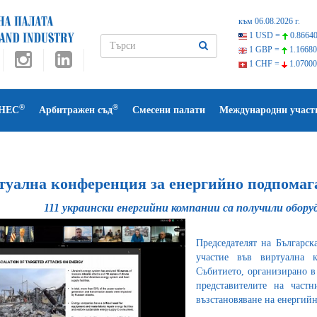
към 06.08.2026 г.
1 USD =
0.86640
1 GBP =
1.16680
1 CHF =
1.07000
®
®
НЕС
Арбитражен съд
Смесени палати
Международни участ
туална конференция за енергийно подпомаг
111 украински енергийни компании са получили обор
Председателят на Българс
участие във виртуална 
Събитието, организирано в
представителите на част
възстановяване на енергийн