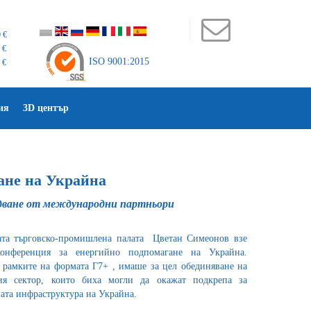
 €
 €
ISO 9001:2015
 €
ия
3D център
ане на Украйна
удване от международни партньори
ката търговско-промишлена палата Цветан Симеонов взе
конференция за енергийно подпомагане на Украйна.
 рамките на формата Г7+ , имаше за цел обединяване на
ния сектор, които биха могли да окажат подкрепа за
ата инфраструктура на Украйна.