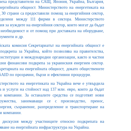
зеха представители на САЩ, Япония, Украйна, България,
нергийната общност. Министерството на енергетиката на
 30 страни са предоставили помощ за енергийния сектор,
ределени между 111 фирми в сектора. Министерството
я за нуждите на енергийния сектор, които могат да бъдат
необходимост и от помощ при доставката на оборудване,
рументи и др.
ската комисия Секретариатът на енергийната общност е
подкрепа за Украйна, който позволява на правителства,
нституции и международни организации, както и частни
шни финансови подкрепа за украинския енергиен сектор.
кретариата на енергийната общност, докато обществените
SAID по прозрачни, бързи и ефективни процедури.
терството на енергетиката на Украйна вече е утвърдила
а и услуги на стойност над 137 млн. евро, които да бъдат
и компании. За останалите средства се подготвят нови
ужества, занимаващи се с производство, пренос,
нергия, съхранение, разпределение и транспортиране на
ни компании.
 дискусия между участниците относно подкрепата на
вяване на енергийната инфраструктура на Украйна.