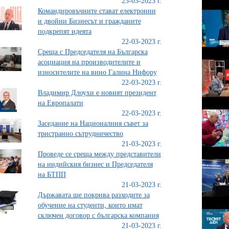
23-03-2023 г.
Командировъчните стават електронни
и двойни Бизнесът и гражданите
подкрепят идеята
22-03-2023 г.
Среща с Председателя на Българска
асоциация на производителите и
износителите на вино Галина Нифору
22-03-2023 г.
Владимир Длоухи е новият президент
на Европалати
22-03-2023 г.
Заседание на Националния съвет за
тристранно сътрудничество
21-03-2023 г.
Проведе се среща между представители
на индийския бизнес и Председателя
на БТПП
21-03-2023 г.
Държавата ще покрива разходите за
обучение на студенти, които имат
сключен договор с българска компания
21-03-2023 г.