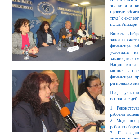
знанията и кв
проведе обуче
труд“ с експер
палати/камари
Виолета Добр
запозна участ
финансира де
условията н
законодателс
Националния 
министъра на 
финансират пр
регионално зна
Пред участн
основните дейн
1. Реконстру
работни помещ
2. Модернизи
работно оборуд
3. Изграждан