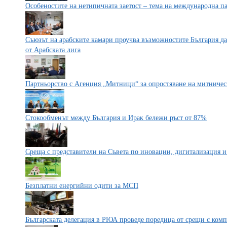
Особеностите на нетипичната заетост – тема на международна п
Съюзът на арабските камари проучва възможностите България да 
от Арабската лига
Партньорство с Агенция „Митници“ за опростяване на митничес
Стокообменът между България и Ирак белeжи ръст от 87%
Среща с представители на Съвета по иновации, дигитализация
Безплатни енергийни одити за МСП
Българската делегация в РЮА проведе поредица от срещи с ком