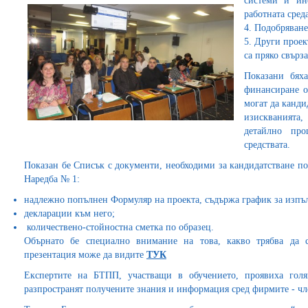
системи и ин
работната среда
4. Подобряване
5. Други проек
са пряко свърз
Показани бях
финансиране о
могат да канди
изискванията,
детайлно про
средствата.
Показан бе Списък с документи, необходими за кандидатстване п
Наредба № 1:
надлежно попълнен Формуляр на проекта, съдържа график за изпъл
декларации към него;
количествено-стойностна сметка по образец.
Обърнато бе специално внимание на това, какво трябва да 
презентация може да видите
ТУК
Експертите на БТПП, участващи в обучението, проявиха гол
разпространят получените знания и информация сред фирмите - ч