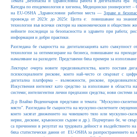
Темата „Безопасна и здравословна работа в дигиталната ера“ пр
Катедра по епидемиология и хигиена, Медицински университет – 
на EU-OSHA „Здравословни работни места —
Здраве и безопа
провежда от 2023г. до 2025г. Целта е: повишаване на знания
технологии във всички сектори на икономическия и обществен жи
нейните последици за безопасността и здравето при работа; ри
информация и добри практики.
Разгледана бе същността на дигитализацията като съвкупност 
технологии за оптимизиране на бизнеса, повишаване на приходит
намаляване на разходите. Представени бяха примери за използван
Лекторът очерта новите предизвикателства, които поставя диг
психосоциалните рискове, които най-често се свързват с цифр
дигитална платформа – възможности, рискове, предизвикател
Изкуствения интелект като средство за използване в областта 
системи; интелигентни лични предпазни средства; нови системи за
Д-р Влайко Воденичаров представи и темата: "Мускулно-скелетн
място”. Разгледана бе същността на мускулно-скелетните смущен
които засягат движението на човешкото тяло или мускулно-скеле
нерви, дискове, кръвоносни съдове и др.). Подчертано бе, че свъ
са причинени в резултат на трудовата дейност и въздействието на
бяха статистически данни от EU-OSHA за разпространението на 