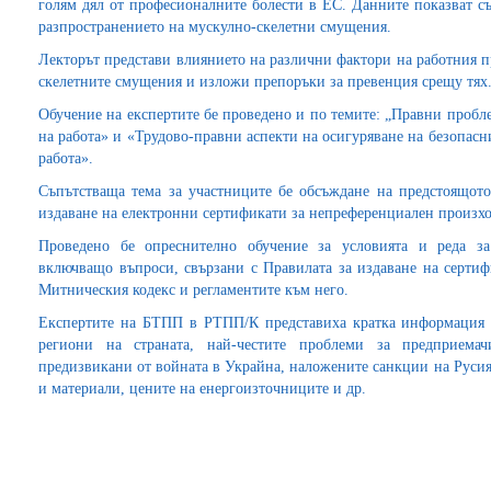
голям дял от професионалните болести в ЕС. Данните показват с
разпространението на мускулно-скелетни смущения.
Лекторът представи влиянието на различни фактори на работния п
скелетните смущения и изложи препоръки за превенция срещу тях
Обучение на експертите бе проведено и по темите: „Правни проб
на работа» и «Трудово-правни аспекти на осигуряване на безопас
работа».
Съпътстваща тема за участниците бе обсъждане на предстоящот
издаване на електронни сертификати за непреференциален произхо
Проведено бе опреснително обучение за условията и реда з
включващо въпроси, свързани с Правилата за издаване на сертиф
Митническия кодекс и регламентите към него.
Експертите на БТПП в РТПП/К представиха кратка информация з
региони на страната, най-честите проблеми за предприема
предизвикани от войната в Украйна, наложените санкции на Русия
и материали, цените на енергоизточниците и др.