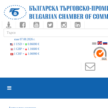
към 07.08.2026 г.
1 USD =
0.86690 €
1 GBP =
1.16600 €
1 CHF =
1.06990 €