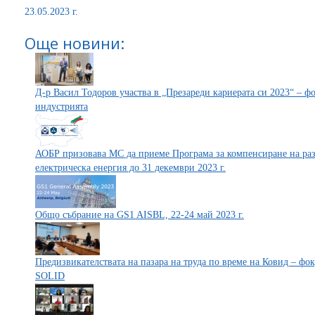
23.05.2023 г.
Още новини:
Д-р Васил Тодоров участва в „Презареди кариерата си 2023“ – 
индустрията
АОБР призовава МС да приеме Програма за компенсиране на раз
електрическа енергия до 31 декември 2023 г.
Общо събрание на GS1 AISBL, 22-24 май 2023 г.
Предизвикателствата на пазара на труда по време на Ковид – ф
SOLID