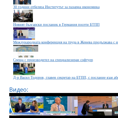
30 години отбеляза Институтът за пазарна икономика
Новият български посланик в Германия посети БТПП
Международната конференция на труда в Женева продължава с из
Среща с производител на специализиран софтуер
Д-р Васил Тодоров, главен секретар на БТПП, с послание към а
Видео: