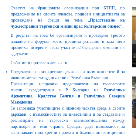
Съветът на браншовите организации при БТПП, по
предложение на своите членове, поднови инициативата за
провеждане на срещи на тема „
Представяне на
чуждестранни търговски мисии пред българския бизнес
“.
В резултат на това бе организирано и проведено Третото
издание на форума, което премина успешно и към него
проявиха интерес и взеха участие 32 български компании и
сдружения.
Събитието протече в две части:
Представяне на конкретната държава и възможностите й за
икономическо сътрудничество с Република България.
Презентации направиха представители на търговските
мисии, акредитирани в Р България на:
Република
Аржентина, Кралство Белгия и Република Северна
Македония.
Те запознаха участниците с икономическата среда в своите
държави, с възможностите за инвестиции и за създаване и
реализиране на търговски взаимоотношения между
партньори от тези страни. Срещата даде възможност за
запознаване с конкретни проекти и бъдещи инвестиционни