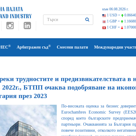
към 06.08.2026 г.
1 USD =
0.86640
1 GBP =
1.16680
1 CHF =
1.07000
®
®
НЕС
Арбитражен съд
Смесени палати
Международни участ
реки трудностите и предизвикателствата в 
 2022г., БТПП очаква подобряване на иконо
гария през 2023
По-високата оценка за бизнес доверие
Eurochambres Economic Survey (EES20
според което българските предприема
партньори. Очакванията за България п
повече позитивни, отколкото негативни