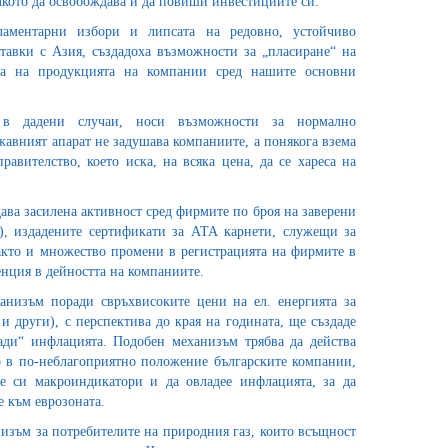
олкото да освобождава и да повиши инвестициите си.
ламентарни избори и липсата на редовно, устойчиво
тавки с Азия, създадоха възможности за „пласиране“ на
ята на продукцията на компании сред нашите основни
, в дадени случаи, носи възможности за нормално
авният апарат не задушава компаниите, а понякога взема
авителство, което иска, на всяка цена, да се хареса на
ава засилена активност сред фирмите по броя на заверени
), издадените сертификати за АТА карнети, служещи за
акто и множество промени в регистрацията на фирмите в
енция в дейността на компаниите.
анизъм поради свръхвисоките цени на ел. енергията за
 други), с перспектива до края на годината, ще създаде
лади“ инфлацията. Подобен механизъм трябва да действа
о в по-неблагоприятно положение българските компании,
те си макроиндикатори и да овладее инфлацията, за да
е към еврозоната.
изъм за потребителите на природния газ, които всъщност