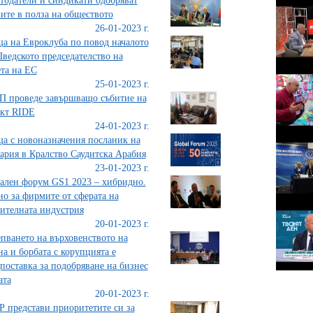
тодатели и синдикати одобряват
ите в полза на обществото
26-01-2023 г.
а на Евроклуба по повод началото
ведското председателство на
та на ЕС
25-01-2023 г.
 проведе завършващо събитие на
кт RIDE
24-01-2023 г.
а с новоназначения посланик на
ария в Кралство Саудитска Арабия
23-01-2023 г.
ален форум GS1 2023 – хибридно.
о за фирмите от сферата на
ителната индустрия
20-01-2023 г.
пването на върховенството на
на и борбата с корупцията е
поставка за подобряване на бизнес
ата
20-01-2023 г.
 представи приоритетите си за