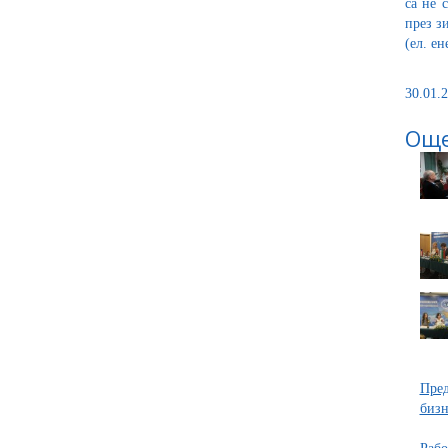
са не 
през з
(ел. е
30.01.2
Още
Пред
бизн