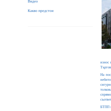
Видео
Какво предстои
износ 
Търгов
На пос
небито
сигурн
толков
спрямо
съотве
БТПП п