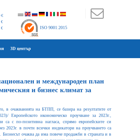
 €
 €
ISO 9001:2015
 €
ия
3D център
национален и международен план
мическия и бизнес климат за
то, в очакванията на БТПП, се базира на резултатите от
23)/ Европейското икономическо проучване за 2023г.,
чи са с по-позитивна нагласа, спрямо европейските си
рез 2023г. в почти всички индикатори на проучването са
. Бизнесът очаква да има повече продажби в страната и в