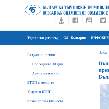
Търговски регистър
GS1 България
ИНФОБИЗ
Назад
Актуални новини
Въп
Последните 30 дни
през
Архив на новини
Бъл
БTПП в медиите
Услуги в БТПП
Какво ползва бизнесът