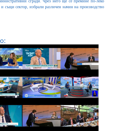
дминистративни сгради. Чрез него ще се премине по-леко
 и същи сектор, избрали различен начин на производство
о: