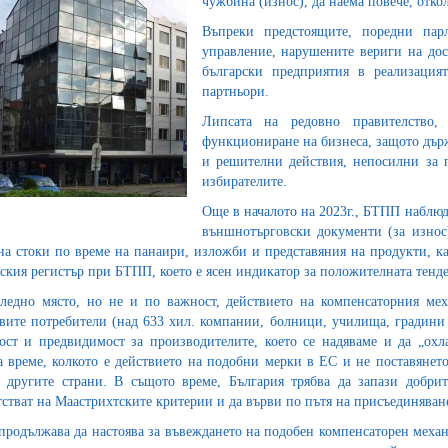
чужбина (износ), да наема повече, отк
Въпреки предстоящите, поредни пар
управление, нарушените вериги на дос
български предприятия в реализаци
партньори.
Липсата на редовно правителство
функциониране на бизнеса, защото държ
и решителни действия, непосилни за пр
избирателите.
Още в началото на 2023г., БТПП наблюд
външнотърговски документи (за износ
на стоки по време на панаири, изложби и представяния на продукти, к
ския регистър при БТПП, което е ясен индикатор за положителната тенд
ледно място, но не и по важност, действието на компенсаторния мех
вите потребители (над 633 хил. компании, болници, училища, градини и
ост и предвидимост за производителите, което се надяваме и да „ох
а време, колкото е действието на подобни мерки в ЕС и не поставянет
 другите страни. В същото време, България трябва да запази добри
тстват на Маастрихтските критерии и да върви по пътя на присъединяван
родължава да настоява за въвеждането на подобен компенсаторен механ