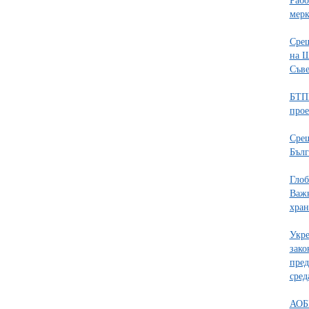
Рабо
мерк
Срещ
на Ш
Съве
БТПП
прое
Срещ
Бълг
Глоб
Важн
хран
Укре
зако
пред
сред
АОБР