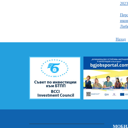
2023
Перс
икон
Либ
Назад
МОБИ