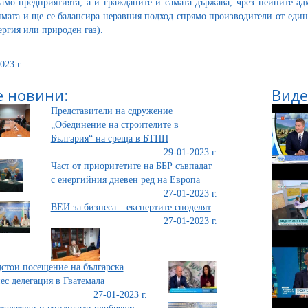
само предприятията, а и гражданите и самата държава, чрез нейните а
имата и ще се балансира неравния подход спрямо производители от един
нергия или природен газ).
023 г.
 новини:
Виде
Представители на сдружение
„Обединение на строителите в
България“ на среща в БТПП
29-01-2023 г.
Част от приоритетите на ББР съвпадат
с енергийния дневен ред на Европа
27-01-2023 г.
ВЕИ за бизнеса – експертите споделят
27-01-2023 г.
стои посещение на българска
ес делегация в Гватемала
27-01-2023 г.