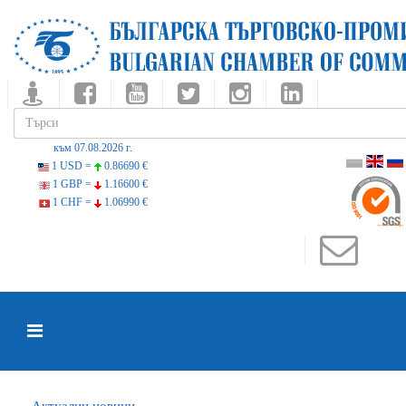
към 07.08.2026 г.
1 USD =
0.86690 €
1 GBP =
1.16600 €
1 CHF =
1.06990 €