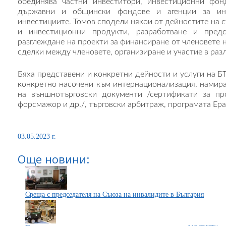
обединява частни инвеститори, инвестиционни фонд
държавни и общински фондове и агенции за инве
инвестициите. Томов сподели някои от дейностите на с
и инвестиционни продукти, разработване и предс
разглеждане на проекти за финансиране от членовете н
сделки между членовете, организиране и участие в раз
Бяха представени и конкретни дейности и услуги на БТ
конкретно насочени към интернационализация, намира
на външнотърговски документи /сертификати за про
форсмажор и др./, търговски арбитраж, програмата Ер
03.05.2023 г.
Още новини:
Среща с председателя на Съюза на инвалидите в България