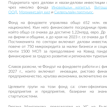
Подкрепата чрез дялови и квази-дялови инвестиции
чрез няколко фонда
Иновейшън кепитъл
,
Витош
ООД
,
Морнингсайд хил
и
Силврълайн партнърс
.
Фонд на фондовете управлява общо 652 млн. евр
национален). Към него финансовите посредници прив
който общо се очаква да достигне 1,22млрд. евро. До
на фирми и общини, а до края на 2023 г. се очаква да
Постиженията по сектори включват дялови инвестиц
повече от 750 микрокредита за малки бизнеси и социа
почти 1500 МСП за преодоляване на Ковид панде
финансиране за градско развитие и регионален туризъм
Славов разясни, че Фондът на фондовете работи и с ф
2027 г., които включват иновации, ристово финан
предприемачество, кръгова икономика, включително ен
Целевите групи на този фонд са: спин-офкомпани
предприятия и предприятия, базирани на знан
стартъпсистеми.
Гергана Мантаркова, председател на УС на Бълг