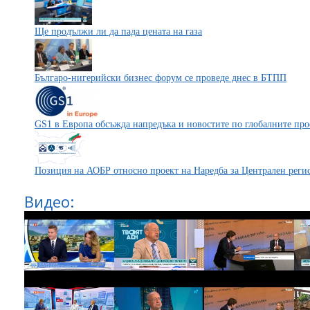
Ще продължи ли да пада цената на газа
Българо-нигерийски бизнес форум се проведе днес в БТПП
GS1 в Европа обсъжда напредъка и новостите по глобалните пр
Позиция на АОБР относно проект на Наредба за Централен регис
Видео: