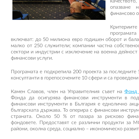
качеството
опазване 
финансово о
Критериит
програмат
включват: до 50 милиона евро годишен оборот и бала
малко от 250 служители; компании частна собствено
сектори и индустрии с изключение на военна дейност 
финансови услуги.
Програмата е подкрепила 200 проекта за последните 5
консултанти в горепосочените 10 сфери и са проведени
Камен Славов, член на Управителния съвет на
Фонд 
Фонда да осигурява финансови инструменти в п
финансови инструменти в България е еднолично акц
българската държава. То оперира с финансови инструм
страната. Около 50 % от пазара за рисково фин
фондовете. Предоставят се различни продукти за МС
райони, околна среда, социално – икономическо развит