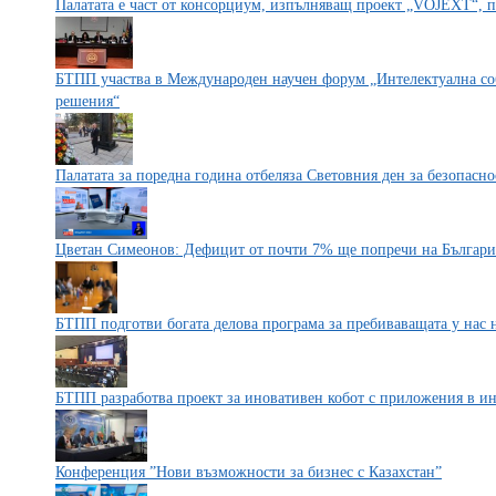
Палатата е част от консорциум, изпълняващ проект „VOJEXT“, 
БТПП участва в Международен научен форум „Интелектуална соб
решения“
Палатата за поредна година отбеляза Световния ден за безопасно
Цветан Симеонов: Дефицит от почти 7% ще попречи на България
БТПП подготви богата делова програма за пребиваващата у нас 
БТПП разработва проект за иновативен кобот с приложения в ин
Конференция ”Нови възможности за бизнес с Казахстан”