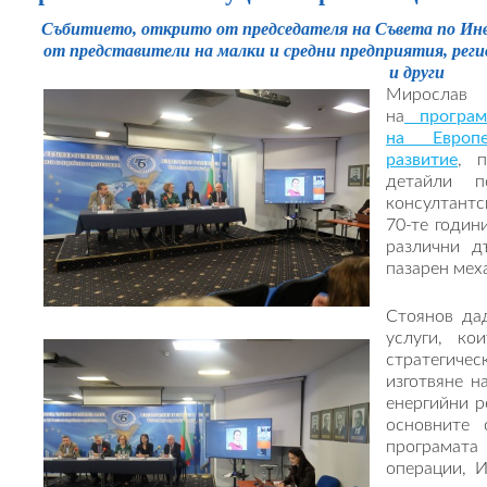
Събитието, открито от председателя на Съвета по Инв
от представители на малки и средни предприятия, рег
и други
Мирослав
на
програ
на
Европе
развитие
, 
детайли п
консултантс
70-те годин
различни д
пазарен мех
Стоянов да
услуги, ко
стратегич
изготвяне н
енергийни р
основните 
програмата 
операции, 