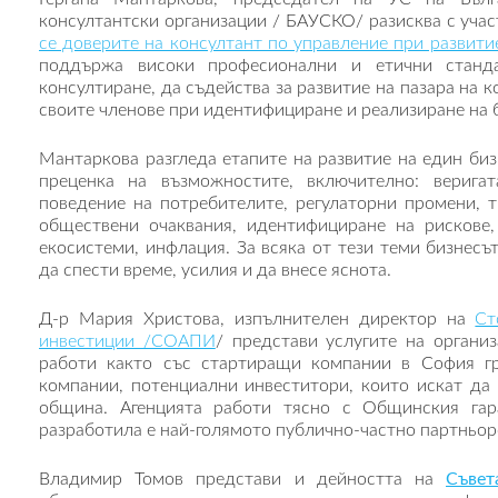
консултантски организации / БАУСКО/ разисква с учас
се доверите на консултант по управление при развити
поддържа високи професионални и етични станда
консултиране, да съдейства за развитие на пазара на 
своите членове при идентифициране и реализиране на 
Мантаркова разгледа етапите на развитие на един биз
преценка на възможностите, включително: веригат
поведение на потребителите, регулаторни промени, 
обществени очаквания, идентифициране на рискове,
екосистеми, инфлация. За всяка от тези теми бизнесъ
да спести време, усилия и да внесе яснота.
Д-р Мария Христова, изпълнителен директор на
Ст
инвестиции /СОАПИ
/ представи услугите на организ
работи както със стартиращи компании в София г
компании, потенциални инвеститори, които искат да
община. Агенцията работи тясно с Общинския гар
разработила е най-голямото публично-частно партньор
Владимир Томов представи и дейността на
Съвет